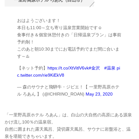
一里野高原ホテル ろあん（白山市）
おはようございます！
本日も11:00～立ち寄り温泉営業開始です☺️
食事付き＆個室休憩付きの「日帰温泉プラン」は事前
予約制！
このあと朝10:30までにお電話予約でまだ間に合いま
す～♨️
【ネット予約】
https://t.co/XtVitlV6vk
#金沢
#温泉
pi
c.twitter.com/rie9KiEkV8
— 森のサウナと飛騨牛・ジビエ！【 一里野高原ホテ
ル ろあん 】 (@ICHIRINO_ROAN)
May 23, 2020
「一里野高原ホテル ろあん」は、白山の大自然の高原にある源泉
かけ流し100％の温泉宿。
自然に囲まれた露天風呂、貸切露天風呂、サウナに岩盤浴と、温
泉を堪能できちゃいます。