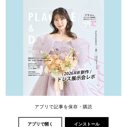
ト：プラコレ、ゼクシィ、ハナユメ、マイナビ 掲載
内容：特典金額・条件・応募方法・注意点 「どこが
一番お得？」「プラコレの特典は？」といった疑問も
解決します。 まずは診断で候補を絞れる「ウェディ
ング診断」か、体験型 […]
続きを読む
アプリで記事を保存・購読
アプリで開く
インストール