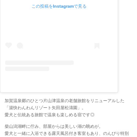
この投稿をInstagramで見る
加賀温泉郷のひとつ片山津温泉の老舗旅館をリニューアルした
「湯快わんわんリゾート矢田屋松濤園」。
愛犬と伝統ある旅館で温泉も楽しめる宿です◎
柴山潟湖畔に佇み、部屋からは美しい湖の眺めが。
愛犬と一緒に入浴できる露天風呂付き客室もあり、のんびり特別