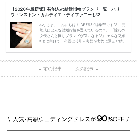
【2026年最新版】芸能人の結婚指輪ブランド一覧｜ハリー
ウィンストン・カルティエ・ティファニーも♡
みなさま、こんにちは！ DRESSY編集部です♡ 「芸
能人はどんな結婚指輪を選んでいるの？」 「憧れの
女優さんと同じブランドが気になる♡」 そんな花嫁
さまに向けて、今回は芸能人夫婦が実際に選んだ結婚
指輪・婚約指輪をブランド別にまとめました！ ハリ
ーウィンストンやカルティエ、ティファニーなど世界
的ハイブランドから、俄（NIWAKA）やI-PRIMOなど
日本で人気のブランドまで幅広くご紹介。 さらに、
←
前の記事
次の記事
→
・愛用している芸能人夫婦 ・リングの特徴や魅力 ・
推定価格帯 ・花嫁人気が高い理由 などもあわせて解
説していきます♡ 「芸能人の結婚指輪ってやっぱり
高い？」 「手が届くブランドもある？」 「人気ブラ
[…]
続きを読む