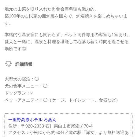
地元の山菜を取り入れた田舎会席料理も魅力的。
築100年の古民家の囲炉裏を囲んで、炉端焼きを楽しめちゃいま
す。
本格的な温泉宿にも関わらず、ペット同伴専用の客室も1室あり。
愛犬と一緒に、温泉と料理を堪能して心落ち着く時間を過ごせる
場所です◎
詳細情報
大型犬の宿泊：◯
犬の食事メニュー：◯
ドッグラン：×
ペットアメニティ：◯（ケージ、トイレシート、食器など）
一里野高原ホテル ろあん
住所：〒920-2333 石川県白山市尾添チ70-4
アクセス：小松ICから約50分／道の駅「瀬女」より無料送迎あ