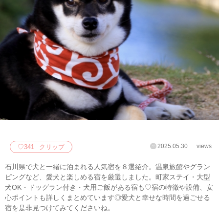
2025.05.30
views
♡
341
クリップ
石川県で犬と一緒に泊まれる人気宿を８選紹介。温泉旅館やグラン
ピングなど、愛犬と楽しめる宿を厳選しました。町家ステイ・大型
犬OK・ドッグラン付き・犬用ご飯がある宿も♡宿の特徴や設備、安
心ポイントも詳しくまとめています◎愛犬と幸せな時間を過ごせる
宿を是非見つけてみてくださいね。