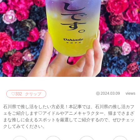
2024.03.09
views
♡
332
クリップ
石川県で推し活をしたい方必見！本記事では、石川県の推し活カフ
ェをご紹介します♡アイドルやアニメキャラクター、猫までさまざ
まな推しに会えるスポットを厳選してご紹介するので、ぜひチェッ
クしてみてください。