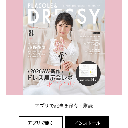
内容：特典金額・条件・応募方法・注意点 「どこが
一番お得？」「プラコレの特典は？」といった疑問も
解決します。 まずは診断で候補を絞れる「ウェディ
ング診断」か、体験型 […]
続きを読む
アプリで記事を保存・購読
アプリで開く
インストール