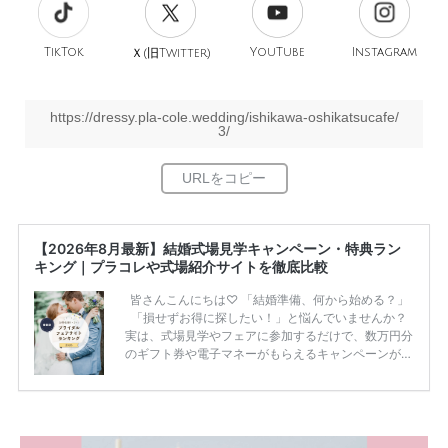
TikTok
旧
YouTube
Instagram
Ｘ(
Twitter)
https://dressy.pla-cole.wedding/ishikawa-oshikatsucafe/
3/
【2026年8月最新】結婚式場見学キャンペーン・特典ラン
キング｜プラコレや式場紹介サイトを徹底比較
皆さんこんにちは♡ 「結婚準備、何から始める？」
「損せずお得に探したい！」と悩んでいませんか？
実は、式場見学やフェアに参加するだけで、数万円分
のギフト券や電子マネーがもらえるキャンペーンがあ
ります。 ただし、サイトごとに特典額や条件が違う
ため、比較せずに選ぶと損をしてしまうことも……。
そこでこの記事では、【2026年8月最新】結婚式場見
学キャンペーン特典ランキングを公開！ 比較サイ
ト：プラコレ、ゼクシィ、ハナユメ、マイナビ 掲載