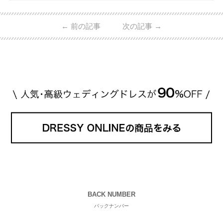
ました！ 存在感がしっかりある上にラグジュアリー
なので、 とても人気となっているのです。 その相場
←
前の記事
次の記事
→
は、10～30万円ほどとなっています。 小栗旬さん・
山田優さんの結婚指輪 出典:ブシュロンの公式HPをch
eck！ 婚約指輪にTiffanyを着用された 小栗旬さんと
山田優さん。 結婚指輪は、ブシュロン（ […]
続きを
読む
BACK NUMBER
バックナンバー