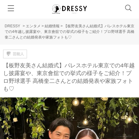
DRESSY
>
エンタメ
>
結婚情報
>
【板野友美さん結婚式】パレスホテル東京
での4年越し披露宴や、東京會舘での挙式の様子をご紹介！プロ野球選手 高橋
奎二さんとの結婚発表や家族フォトも♡
芸能人
【板野友美さん結婚式】パレスホテル東京での4年越
し披露宴や、東京會舘での挙式の様子をご紹介！プ
ロ野球選手 高橋奎二さんとの結婚発表や家族フォト
も♡