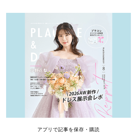
そこでこの記事では、【2026年8月最新】結婚式場見
学キャンペーン特典ランキングを公開！ 比較サイ
ト：プラコレ、ゼクシィ、ハナユメ、マイナビ 掲載
内容：特典金額・条件・応募方法・注意点 「どこが
一番お得？」「プラコレの特典は？」といった疑問も
解決します。 まずは診断で候補を絞れる「ウェディ
ング診断」か、体験型 […]
続きを読む
アプリで記事を保存・購読