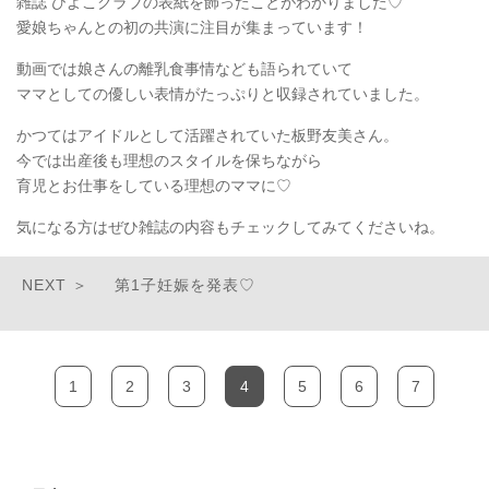
雑誌 ひよこクラブの表紙を飾ったことがわかりました♡
愛娘ちゃんとの初の共演に注目が集まっています！
動画では娘さんの離乳食事情なども語られていて
ママとしての優しい表情がたっぷりと収録されていました。
かつてはアイドルとして活躍されていた板野友美さん。
今では出産後も理想のスタイルを保ちながら
育児とお仕事をしている理想のママに♡
気になる方はぜひ雑誌の内容もチェックしてみてくださいね。
第1子妊娠を発表♡
1
2
3
4
5
6
7