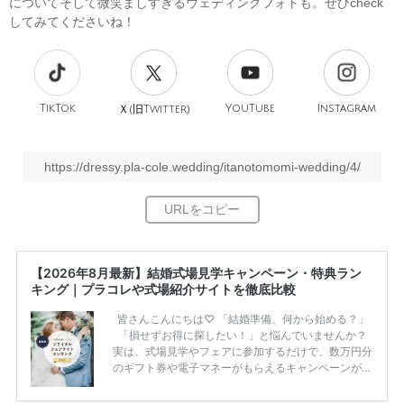
についてそして微笑ましすぎるウェディングフォトも。ぜひcheck
してみてくださいね！
TikTok
旧
YouTube
Instagram
Ｘ(
Twitter)
https://dressy.pla-cole.wedding/itanotomomi-wedding/4/
【2026年8月最新】結婚式場見学キャンペーン・特典ラン
キング｜プラコレや式場紹介サイトを徹底比較
皆さんこんにちは♡ 「結婚準備、何から始める？」
「損せずお得に探したい！」と悩んでいませんか？
実は、式場見学やフェアに参加するだけで、数万円分
のギフト券や電子マネーがもらえるキャンペーンがあ
ります。 ただし、サイトごとに特典額や条件が違う
ため、比較せずに選ぶと損をしてしまうことも……。