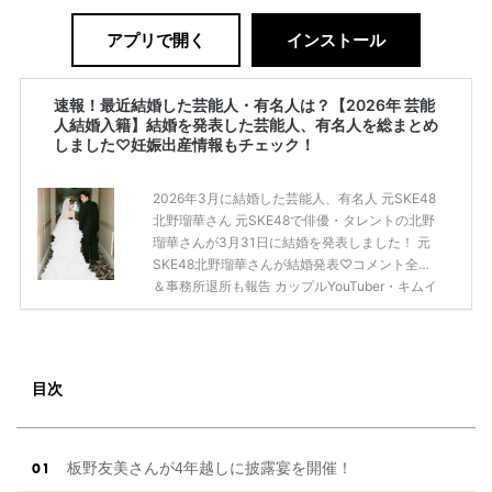
アプリで開く
インストール
速報！最近結婚した芸能人・有名人は？【2026年 芸能
人結婚入籍】結婚を発表した芸能人、有名人を総まとめ
しました♡妊娠出産情報もチェック！
2026年3月に結婚した芸能人、有名人 元SKE48
北野瑠華さん 元SKE48で俳優・タレントの北野
瑠華さんが3月31日に結婚を発表しました！ 元
SKE48北野瑠華さんが結婚発表♡コメント全文
＆事務所退所も報告 カップルYouTuber・キムイ
オハウス 大人気カップルYouTuber「キムイオハ
ウス」が2026年3月30日にSNSとYouTubeで結
婚を発表しました。 入籍したのは2025年10月7
日と報告しています。 YouTuber・キムイオハウ
目次
スが結婚を発表！交際期間や馴れ初め・スイス
でのプロポーズも話題に 満島ひかりさん＆モデ
ルの浅野啓介さん 俳優の満島ひかりさんとモデ
ルの浅野啓介さん […]
続きを読む
板野友美さんが4年越しに披露宴を開催！