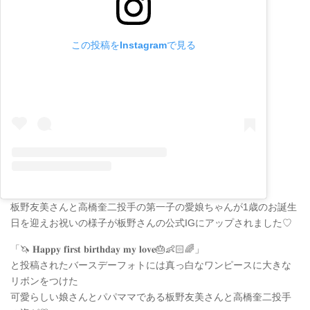
この投稿をInstagramで見る
板野友美さんと高橋奎二投手の第一子の愛娘ちゃんが1歳のお誕生
日を迎えお祝いの様子が板野さんの公式IGにアップされました♡
「🦄 𝐇𝐚𝐩𝐩𝐲 𝐟𝐢𝐫𝐬𝐭 𝐛𝐢𝐫𝐭𝐡𝐝𝐚𝐲 𝐦𝐲 𝐥𝐨𝐯𝐞🎂👶🏻🌈」
と投稿されたバースデーフォトには真っ白なワンピースに大きな
リボンをつけた
可愛らしい娘さんとパパママである板野友美さんと高橋奎二投手