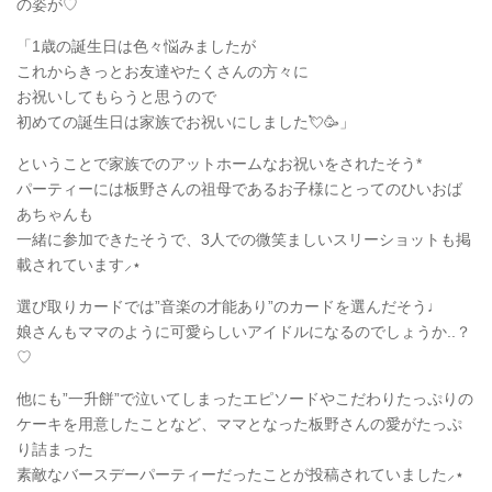
の姿が♡
「1歳の誕生日は色々悩みましたが
これからきっとお友達やたくさんの方々に
お祝いしてもらうと思うので
初めての誕生日は家族でお祝いにしました💘🥳」
ということで家族でのアットホームなお祝いをされたそう*
パーティーには板野さんの祖母であるお子様にとってのひいおば
あちゃんも
一緒に参加できたそうで、3人での微笑ましいスリーショットも掲
載されています⸝⋆
選び取りカードでは”音楽の才能あり”のカードを選んだそう♩
娘さんもママのように可愛らしいアイドルになるのでしょうか..？
♡
他にも”一升餅”で泣いてしまったエピソードやこだわりたっぷりの
ケーキを用意したことなど、ママとなった板野さんの愛がたっぷ
り詰まった
素敵なバースデーパーティーだったことが投稿されていました⸝⋆