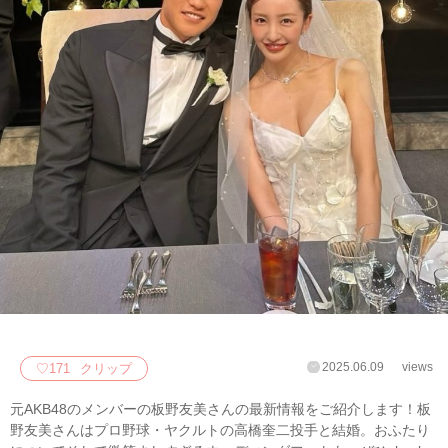
2025.06.09
views
♡
171
クリップ
元AKB48のメンバーの板野友美さんの最新情報をご紹介します！板
野友美さんはプロ野球・ヤクルトの高橋奎二投手と結婚。おふたり