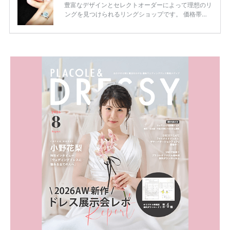
豊富なデザインとセレクトオーダーによって理想のリ
ングを見つけられるリングショップです。 価格帯は2
0万円から50万円ほどの予算でも夫婦2人分の指輪購
入が可能♩ コスパ的にも20代の若い夫婦に人気のよ
うです♡ 志田未来さんの指輪 📺TV 情報📺#日本テレ
ビ 系 にて10月5日22時～スタートする水曜ドラマ『
#ファーストペンギン! 』で山藤 そよ役を演じます💁🏻‍♀️
皆さま、ぜひ📺ご覧ください🙏🏻https://t.co/CqTMZ
Ns4lf… @ntv_penguin pic […]
続きを読む