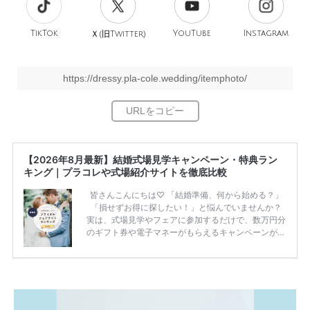
TikTok
旧
YouTube
Instagram
Ｘ(
Twitter)
https://dressy.pla-cole.wedding/itemphoto/
【2026年8月最新】結婚式場見学キャンペーン・特典ラン
キング｜プラコレや式場紹介サイトを徹底比較
皆さんこんにちは♡ 「結婚準備、何から始める？」
「損せずお得に探したい！」と悩んでいませんか？
実は、式場見学やフェアに参加するだけで、数万円分
のギフト券や電子マネーがもらえるキャンペーンがあ
ります。 ただし、サイトごとに特典額や条件が違う
ため、比較せずに選ぶと損をしてしまうことも……。
そこでこの記事では、【2026年8月最新】結婚式場見
学キャンペーン特典ランキングを公開！ 比較サイ
ト：プラコレ、ゼクシィ、ハナユメ、マイナビ 掲載
内容：特典金額・条件・応募方法・注意点 「どこが