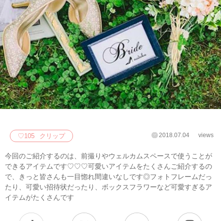
2018.07.04
views
♡
105
クリップ
今回のご紹介するのは、前撮りやウェルカムスペースで使うことが
できるアイテムです♡♡♡可愛いアイテムをたくさんご紹介するの
で、きっと皆さんも一目惚れ間違いなしです◎フォトフレームだっ
たり、可愛い招待状だったり、ボックスフラワーなど可愛すぎるア
イテムがたくさんです