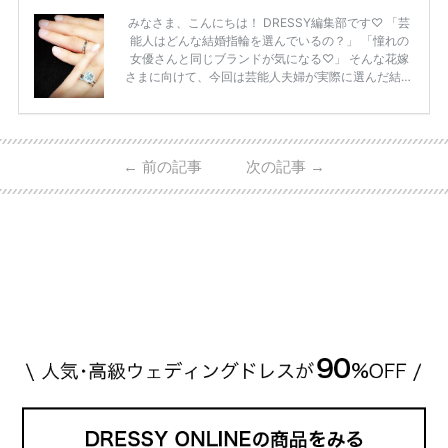
みなさま、こんにちは！ DRESSY編集部です♡ 「芸
能人はどんな結婚指輪を選んでいるの？」 「憧れの
女優さんと同じブランドが気になる♡」 そんな花嫁
さまに向けて、今回は芸能人夫婦が実際に選んだ結婚
指輪・婚約指輪をブランド別にまとめました！ ハリ
ーウィンストンやカルティエ、ティファニーなど世界
的ハイブランドから、俄（NIWAKA）やI-PRIMOなど
日本で人気のブランドまで幅広くご紹介。 さらに、
←
前の記事
次の記事
→
・愛用している芸能人夫婦 ・リングの特徴や魅力 ・
推定価格帯 ・花嫁人気が高い理由 などもあわせて解
説していきます♡ 「芸能人の結婚指輪ってやっぱり
高い？」 「手が届くブランドもある？」 「人気ブラ
[…]
続きを読む