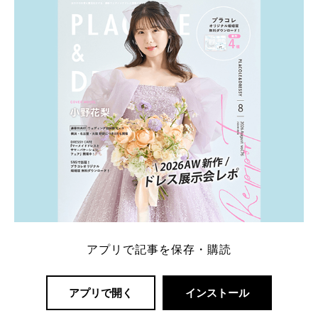
一番お得？」「プラコレの特典は？」といった疑問も
解決します。 まずは診断で候補を絞れる「ウェディ
ング診断」か、体験型 […]
続きを読む
アプリで記事を保存・購読
アプリで開く
インストール