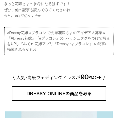
きっと花嫁さまの参考になるはずです！
ぜひ、他の記事も読んでみてくださいね
☆*:.｡. o(≧▽≦)o .｡.:*☆
#Dressy花嫁 #プラコレ で先輩花嫁さまのアイデア大募集♫
『#Dressy花嫁』『#プラコレ』の ハッシュタグをつけて写真
をUPしてみて♥ 花嫁アプリ『Dressy by プラコレ』 の記事に
掲載されるかも♪♪