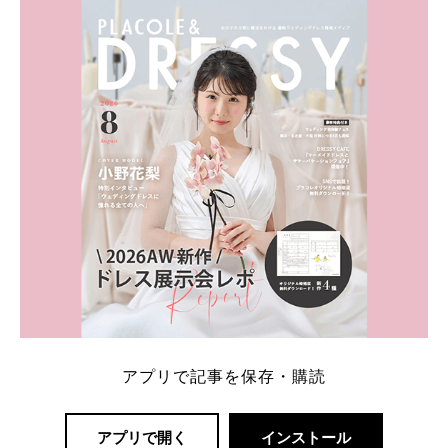
ト：プラコレ、ゼクシィ、ハナユメ、マイナビ 掲載
内容：特典金額・条件・応募方法・注意点 「どこが
一番お得？」「プラコレの特典は？」といった疑問も
解決します。 まずは診断で候補を絞れる「ウェディ
ング診断」か、体験型 […]
続きを読む
アプリで記事を保存・購読
アプリで開く
インストール