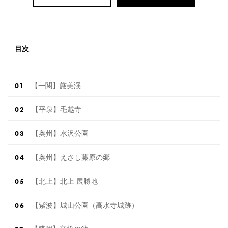
目次
【一関】厳美渓
【平泉】毛越寺
【奥州】水沢公園
【奥州】えさし藤原の郷
【北上】北上 展勝地
【紫波】城山公園（高水寺城跡）