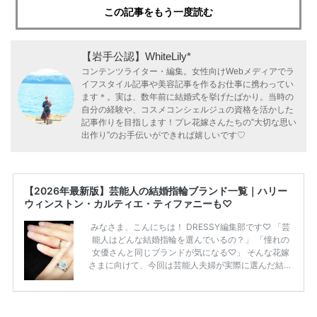
この記事をもう一度読む
【岩手公認】WhiteLily*
コンテンツライター・編集。女性向けWebメディアでラ
イフスタイル記事や美容記事を作るお仕事に携わってい
ます＊。実は、数年前に結婚式を挙げたばかり。当時の
自分の経験や、コスメコンシェルジュの資格を活かした
記事作りを目指します！プレ花嫁さんたちの”大切な思い
出作り”のお手伝いができれば嬉しいです♡
【2026年最新版】芸能人の結婚指輪ブランド一覧｜ハリー
ウィンストン・カルティエ・ティファニーも♡
みなさま、こんにちは！ DRESSY編集部です♡ 「芸
能人はどんな結婚指輪を選んでいるの？」 「憧れの
女優さんと同じブランドが気になる♡」 そんな花嫁
さまに向けて、今回は芸能人夫婦が実際に選んだ結婚
指輪・婚約指輪をブランド別にまとめました！ ハリ
ーウィンストンやカルティエ、ティファニーなど世界
的ハイブランドから、俄（NIWAKA）やI-PRIMOなど
日本で人気のブランドまで幅広くご紹介。 さらに、