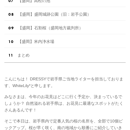
【盛岡】高松の池
【盛岡】盛岡城跡公園（旧：岩手公園）
【盛岡】石割桜（盛岡地方裁判所）
【盛岡】米内浄水場
まとめ
こんにちは！ DRESSYで岩手県ご当地ライターを担当しておりま
す、WhiteLily*と申します。
みなさまは、今年のお花見はどこに行く予定か、決まっているで
しょうか？ 自然溢れる岩手県は、お花見に最適なスポットがたく
さんあるんです！
そこで本日は、岩手県内で定番人気の桜の名所を、全部で10個ピ
ックアップ。桜が早く咲く、南の地域から順番にご紹介していき