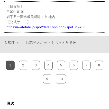
【所在地】
〒021-0101
岩手県一関市厳美町滝ノ上 地内
【公式サイト】
https://iwatetabi.jp/spot/detail.spn.php?spot_id=763
お花見スポットをもっと見る▶
1
2
3
4
5
6
7
8
9
10
目次