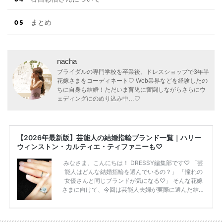
まとめ
nacha
ブライダルの専門学校を卒業後、ドレスショップで3年半
花嫁さまをコーディネート♡ Web業界などを経験したの
ちに自身も結婚！ただいま育児に奮闘しながらさらにウ
ェディングにのめり込み中…♡
【2026年最新版】芸能人の結婚指輪ブランド一覧｜ハリー
ウィンストン・カルティエ・ティファニーも♡
みなさま、こんにちは！ DRESSY編集部です♡ 「芸
能人はどんな結婚指輪を選んでいるの？」 「憧れの
女優さんと同じブランドが気になる♡」 そんな花嫁
さまに向けて、今回は芸能人夫婦が実際に選んだ結婚
指輪・婚約指輪をブランド別にまとめました！ ハリ
ーウィンストンやカルティエ、ティファニーなど世界
的ハイブランドから、俄（NIWAKA）やI-PRIMOなど