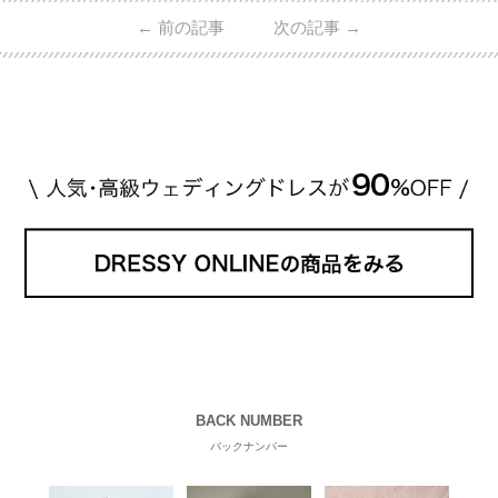
日本で人気のブランドまで幅広くご紹介。 さらに、
←
前の記事
次の記事
→
・愛用している芸能人夫婦 ・リングの特徴や魅力 ・
推定価格帯 ・花嫁人気が高い理由 などもあわせて解
説していきます♡ 「芸能人の結婚指輪ってやっぱり
高い？」 「手が届くブランドもある？」 「人気ブラ
[…]
続きを読む
BACK NUMBER
バックナンバー