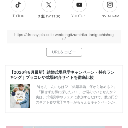
TikTok
旧
YouTube
Instagram
Ｘ(
Twitter)
https://dressy.pla-cole.wedding/izumirika-taniguchishog
o/
【2026年8月最新】結婚式場見学キャンペーン・特典ラン
キング｜プラコレや式場紹介サイトを徹底比較
皆さんこんにちは♡ 「結婚準備、何から始める？」
「損せずお得に探したい！」と悩んでいませんか？
実は、式場見学やフェアに参加するだけで、数万円分
のギフト券や電子マネーがもらえるキャンペーンがあ
ります。 ただし、サイトごとに特典額や条件が違う
ため、比較せずに選ぶと損をしてしまうことも……。
そこでこの記事では、【2026年8月最新】結婚式場見
学キャンペーン特典ランキングを公開！ 比較サイ
ト：プラコレ、ゼクシィ、ハナユメ、マイナビ 掲載