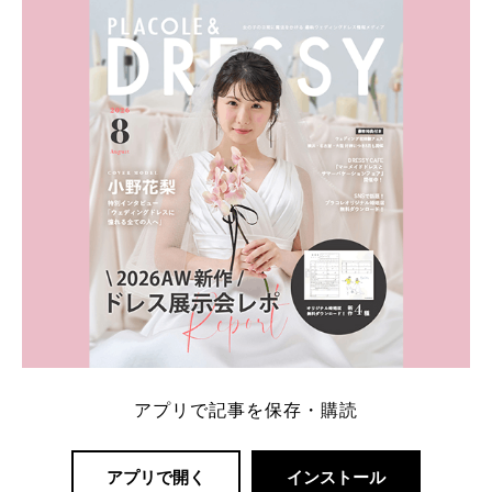
内容：特典金額・条件・応募方法・注意点 「どこが
一番お得？」「プラコレの特典は？」といった疑問も
解決します。 まずは診断で候補を絞れる「ウェディ
ング診断」か、体験型 […]
続きを読む
アプリで記事を保存・購読
アプリで開く
インストール