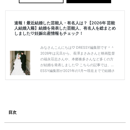
速報！最近結婚した芸能人・有名人は？【2026年 芸能
人結婚入籍】結婚を発表した芸能人、有名人を総まとめ
しました♡妊娠出産情報もチェック！
みなさんこんにちは♡ DRESSY編集部です＾＾
2026年は元旦から、長澤まさみさんと映画監督
の福永荘志さんや、本郷奏多さんなど多くの方
が結婚を発表しました♡ こちらの記事では、DR
ESSY編集部が2021年の1月〜現在までで結婚さ
れた芸能人の方をまとめてみました！ さまざま
な芸能人や有名人の方の幸せな結婚報告をぜひ
ご覧ください♡ こちらの記事は随時更新して行
きます◎ ぜひcheckしてくださいね♡ 【7/20
(土)7/21(日)7/22(月)限定】＜横浜駅直結＞結婚
式場相談やスタートドレスフォト、前撮り相談
もできちゃう♡ウェディング初体験フェス in 横
目次
浜⚐ 【7/27(土)7/28(日) […]
続きを読む