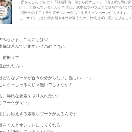
皆さんこんにちは♡ 「結婚準備、何から始める？」「損せずお得に探
い！」と悩んでいませんか？ 実は、式場見学やフェアに参加するだけ
万円分のギフト券や電子マネーがもらえるキャンペーンがあります。 
し、サイトごとに特典額や条件が違うため、比較せずに選ぶと損をし
うことも……。 そこでこの記事では、【2026年8月最新】結婚式場見
ンペーン特典ランキングを公開！ 比較サイト：プラコレ、ゼクシィ、
メ、マイナビ 掲載内容：特典金額・条件・応募方法・注意点 「どこが
得？」「プラコレの特典は？」といった疑問も解決します。 まずは診
のみなさま、こんにちは♡
補を絞れる「ウェディング診断」か、体験型 […]
続きを読む
は進んでいますか？.°ʚ(*´꒳`*)ɞ°.
、前撮りで
選ばれた方へ
はどんなブーケが合うか分からない、難しい・・』
もいらっしゃるんじゃ無いでしょうか！
も、洋風な要素を取り入れたい』
なブーケが良い』
望にお応えする素敵なブーケがあるんです！！
装をぐんとオシャレにしてくれる
ケを紹介していきます*॰♡॰*