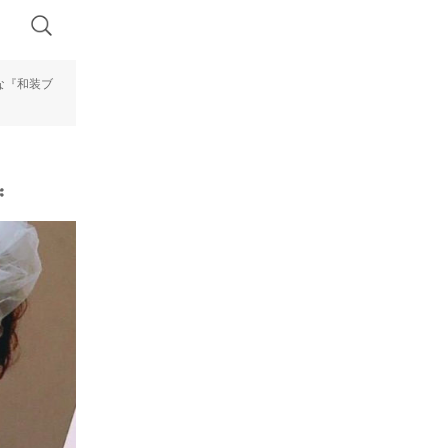
な『和装ブ
︎