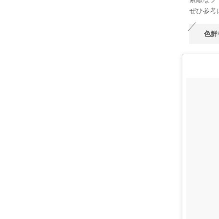
ぜひ参考に
色鮮