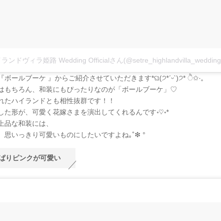
ボールブーケ 』からご紹介させていただきます*ଘ(੭*ˊᵕˋ)੭* ੈ✩‧₊
はもちろん、和装にもぴったりなのが「ボールブーケ」♡
れたハイランドとも相性抜群です！！
した形が、可愛く花嫁さまを演出してくれるんです॰♡॰*
上品な和装には、
、思いっきり可愛いものにしたいですよね｡˚❇︎ °
ぱりピンクが可愛い