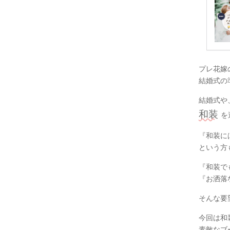
プレ花嫁
結婚式の準備
結婚式や
和装
を
『和装に
という方
『和装で
『お洒落
そんな要
今回は和
素敵なブー