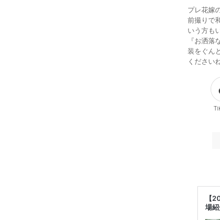
プレ花嫁の
前撮りで
いう方も
『お洒落
装をぐんと
くださいね(
Ti
【2
場紹