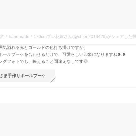
 ＊節約＊handmade＊170cmプレ花嫁さん(@shiori2018429)がシェアした
囲気溢れる赤とゴールドの色打ち掛けですが、
ボールブーケを合わせるだけで、可愛らしい印象になりますね❥︎:❥︎
ングフォトでも、映えること間違えなしです◎
さま手作りボールブーケ