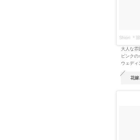
Shiori
大人な雰
ピンクの
ウェディ
花嫁