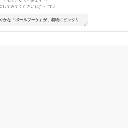
してみてくださいね(*´︶`*)♡
やかな『ボールブーケ』が、着物にピッタリ