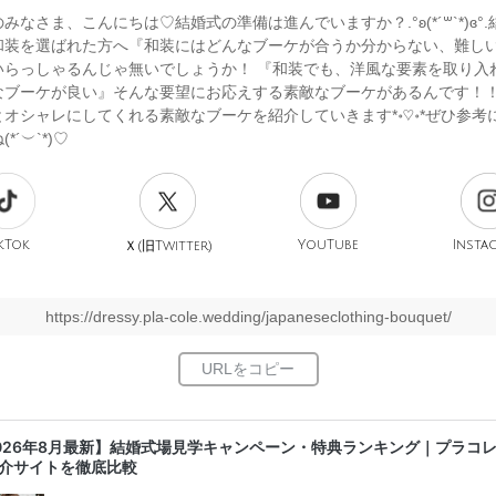
みなさま、こんにちは♡結婚式の準備は進んでいますか？.°ʚ(*´꒳`*)ɞ°
和装を選ばれた方へ『和装にはどんなブーケが合うか分からない、難し
いらっしゃるんじゃ無いでしょうか！ 『和装でも、洋風な要素を取り入
なブーケが良い』そんな要望にお応えする素敵なブーケがあるんです！
オシャレにしてくれる素敵なブーケを紹介していきます*॰♡॰*ぜひ参考
*´︶`*)♡
kTok
旧
YouTube
Insta
Ｘ(
Twitter)
https://dressy.pla-cole.wedding/japaneseclothing-bouquet/
026年8月最新】結婚式場見学キャンペーン・特典ランキング｜プラコ
介サイトを徹底比較