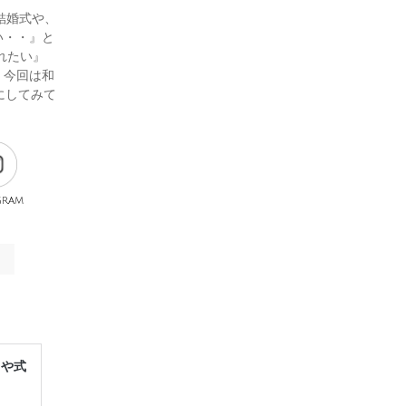
.結婚式や、
い・・』と
れたい』
！今回は和
にしてみて
gram
レや式