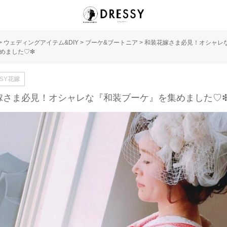
>
ウェディングアイテム&DIY
>
ブーケ&ブートニア
>
和装花嫁さま必見！オシャレ
めました♡❇︎
SSY花嫁
嫁さま必見！オシャレな『和装ブーケ』を集めました♡❇