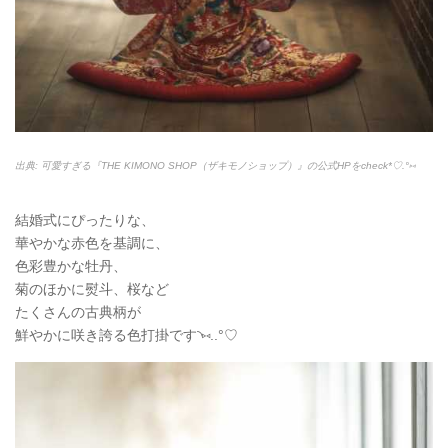
出典: 可愛すぎる『THE KIMONO SHOP（ザキモノショップ）』の公式HPをcheck*♡.°⑅
結婚式にぴったりな、
華やかな赤色を基調に、
色彩豊かな牡丹、
菊のほかに熨斗、桜など
たくさんの古典柄が
鮮やかに咲き誇る色打掛です◝⑅..°♡