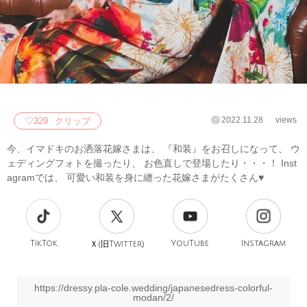
2022.11.28
views
♡
329
クリップ
今、イマドキのお洒落花嫁さまは、 『和装』をお召しになって、 ウ
ェディングフォトを撮ったり、 お色直しで登場したり・・・！ Inst
agramでは、 可愛い和装を身に纏った花嫁さまがたくさん♥
TikTok
旧
YouTube
Instagram
Ｘ(
Twitter)
https://dressy.pla-cole.wedding/japanesedress-colorful-
modan/2/