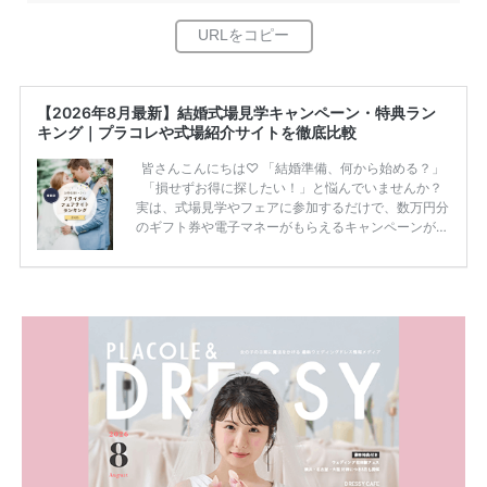
【2026年8月最新】結婚式場見学キャンペーン・特典ラン
キング｜プラコレや式場紹介サイトを徹底比較
皆さんこんにちは♡ 「結婚準備、何から始める？」
「損せずお得に探したい！」と悩んでいませんか？
実は、式場見学やフェアに参加するだけで、数万円分
のギフト券や電子マネーがもらえるキャンペーンがあ
ります。 ただし、サイトごとに特典額や条件が違う
ため、比較せずに選ぶと損をしてしまうことも……。
そこでこの記事では、【2026年8月最新】結婚式場見
学キャンペーン特典ランキングを公開！ 比較サイ
ト：プラコレ、ゼクシィ、ハナユメ、マイナビ 掲載
内容：特典金額・条件・応募方法・注意点 「どこが
一番お得？」「プラコレの特典は？」といった疑問も
解決します。 まずは診断で候補を絞れる「ウェディ
ング診断」か、体験型 […]
続きを読む