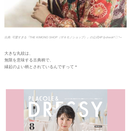
出典: 可愛すぎる『THE KIMONO SHOP（ザキモノショップ）』の公式HPをcheck*♡.°⑅
大きな丸紋は、
無限を意味する古典柄で、
縁起のよい柄とされているんですって＊