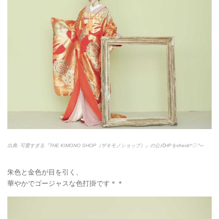
出典: 可愛すぎる『THE KIMONO SHOP（ザキモノショップ）』の公式HPをcheck*♡.°⑅
朱色と金色が目を引く、
華やかでゴージャスな色打掛です＊＊