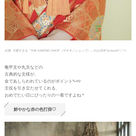
出典: 可愛すぎる『THE KIMONO SHOP（ザキモノショップ）』の公式HPをcheck*♡.°⑅
亀甲文や丸文などの
古典的な文様が、
金であしらわれているのがポイント*⑅୨୧
主役を引き立たせてくれる、
おめでたい日にぴったりの一着ですよね＊
鮮やかな赤の色打掛♡