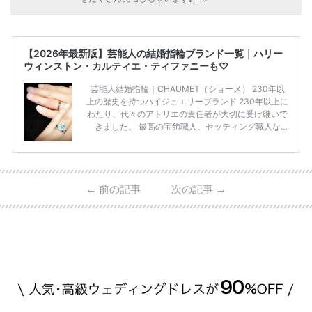
【2026年最新版】芸能人の結婚指輪ブランド一覧｜ハリー
ウィンストン・カルティエ・ティファニーも♡
芸能人結婚指輪｜CHAUMET（ショーメ） 230年以
上の歴史を持つハイジュエリーブランド 230年以上に
わたり、代々のアトリエの責任者が大切に受け継いで
きました。 最高の宝飾職人、セッティング職人な
ど、 ジュエリー製作にかかわる人々が、厳選された
高品質の宝石を扱っています。 至高のデザインと品
質にうっとりしてしまうブランドです♡ 矢沢心さ
ん・魔裟斗さんの婚約指輪 魔裟斗さんが矢沢さんに
←
前の記事
次の記事
→
贈られた指輪は1カラットのものです。 ショーメの価
格相場は30万～60万ですが、 高いものだと数百万円
程です。1カラットが約200万円なので、 魔裟斗さん
が選んだ指輪は200万円以上のものだと想定できま
す。 【 […]
続きを読む