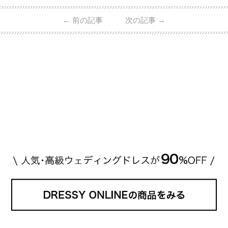
IROさんの婚約指輪 出典:オスカープロモーション公式
HPより引用 2011年9月に結婚した女優の上戸彩さん
←
前の記事
次の記事
→
とEXILEのHIROさん。 上戸さんに贈った婚約指輪
は、HIROさんの お知り合いのデザイナーに頼んだ特
注品とのこと。 ダイヤモンドがたくさん散りばめら
れているそうです。 神田うのさん・西村拓郎さ […]
続きを読む