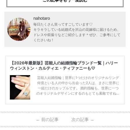
この記事をもう一度読む
nahotaro
毎日たくさん笑ってすごしています♡
キラキラしている結婚式を沢山の花嫁様に届けるため、
ドレスや前撮りなどご紹介します＊ぜひ、ご参考にして
くださいね！
【2026年最新版】芸能人の結婚指輪ブランド一覧｜ハリー
ウィンストン・カルティエ・ティファニーも♡
芸能人結婚指輪｜世界に1つだけのオリジナルリング
何億といる人の中から出会った2人は、まさに世界に
一組だけのカップルです。 婚約指輪も、世界に一つ
のオリジナルデザインにするのもとても素敵ですね♡
お二人を象徴する物や事を、形で表したり、好きなも
のを形にするのも想い出になります。 上戸彩さん・H
IROさんの婚約指輪 出典:オスカープロモーション公式
HPより引用 2011年9月に結婚した女優の上戸彩さん
←
前の記事
次の記事
→
とEXILEのHIROさん。 上戸さんに贈った婚約指輪
は、HIROさんの お知り合いのデザイナーに頼んだ特
注品とのこと。 ダイヤモンドがたくさん散りばめら