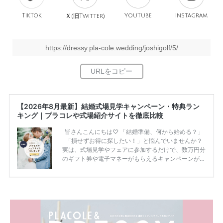
TikTok
旧
YouTube
Instagram
Ｘ(
Twitter)
https://dressy.pla-cole.wedding/joshigolf/5/
【2026年8月最新】結婚式場見学キャンペーン・特典ラン
キング｜プラコレや式場紹介サイトを徹底比較
皆さんこんにちは♡ 「結婚準備、何から始める？」
「損せずお得に探したい！」と悩んでいませんか？
実は、式場見学やフェアに参加するだけで、数万円分
のギフト券や電子マネーがもらえるキャンペーンがあ
ります。 ただし、サイトごとに特典額や条件が違う
ため、比較せずに選ぶと損をしてしまうことも……。
そこでこの記事では、【2026年8月最新】結婚式場見
学キャンペーン特典ランキングを公開！ 比較サイ
ト：プラコレ、ゼクシィ、ハナユメ、マイナビ 掲載
内容：特典金額・条件・応募方法・注意点 「どこが
一番お得？」「プラコレの特典は？」といった疑問も