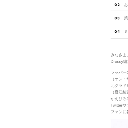
お
第
ミ
みなさま
Dress
ラッパーの
（ケン・
元グラド
（夏江紘
かえひろみ
Twitt
ファンに