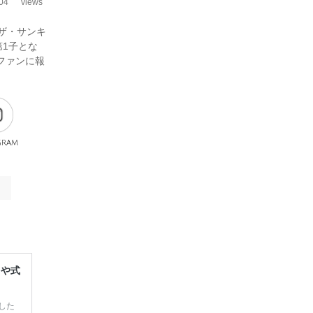
04
views
・ザ・サンキ
1子とな
、ファンに報
gram
レや式
した