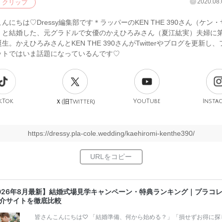
2020.08.
クリップ
んにちは♡Dressy編集部です＊ラッパーのKEN THE 390さん（ケン
）と結婚した、元グラドルで女優のかえひろみさん（夏江紘実）夫婦に第
生。かえひろみさんとKEN THE 390さんがTwitterやブログを更新し
ットではいま話題になっているんです♡
kTok
旧
YouTube
Insta
Ｘ(
Twitter)
https://dressy.pla-cole.wedding/kaehiromi-kenthe390/
026年8月最新】結婚式場見学キャンペーン・特典ランキング｜プラコ
介サイトを徹底比較
皆さんこんにちは♡ 「結婚準備、何から始める？」「損せずお得に探