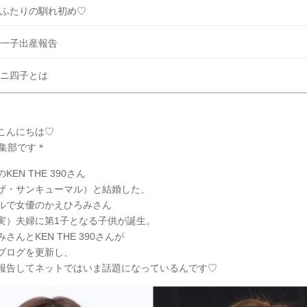
ふたりの馴れ初め♡
一子出産報告
ニ四子とは
こんにちは♡
y編集部です＊
KEN THE 390さん
ザ・サンキューマル）と結婚した、
ルで女優のかえひろみさん
実）夫婦に第1子となる子供が誕生。
さんとKEN THE 390さんが
erやブログを更新し、
報告してネットではいま話題になっているんです♡