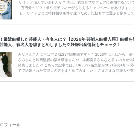
い！」と悩んでいませんか？ 実は、式場見学やフェアに参加するだけ
万円分のギフト券や電子マネーがもらえるキャンペーンがあります。 
し、サイトごとに特典額や条件が違うため、比較せずに選ぶと損をし
うことも……。 そこでこの記事では、【2026年8月最新】結婚式場見
ンペーン特典ランキングを公開！ 比較サイト：プラコレ、ゼクシィ、
メ、マイナビ 掲載内容：特典金額・条件・応募方法・注意点 「どこが
得？」「プラコレの特典は？」といった疑問も解決します。 まずは診
！最近結婚した芸能人・有名人は？【2026年 芸能人結婚入籍】結婚を
補を絞れる「ウェディング診断」か、体験型 […]
続きを読む
芸能人、有名人を総まとめしました♡妊娠出産情報もチェック！
みなさんこんにちは♡ DRESSY編集部です＾＾ 2026年は元旦から、長
さみさんと映画監督の福永荘志さんや、本郷奏多さんなど多くの方が結
発表しました♡ こちらの記事では、DRESSY編集部が2021年の1月〜
でで結婚された芸能人の方をまとめてみました！ さまざまな芸能人や有
の方の幸せな結婚報告をぜひご覧ください♡ こちらの記事は随時更新し
きます◎ ぜひcheckしてくださいね♡ 【7/20(土)7/21(日)7/22(月)限
浜駅直結＞結婚式場相談やスタートドレスフォト、前撮り相談もできち
♡ウェディング初体験フェス in 横浜⚐ 【7/27(土)7/28(日) […]
続きを読
ロフィール