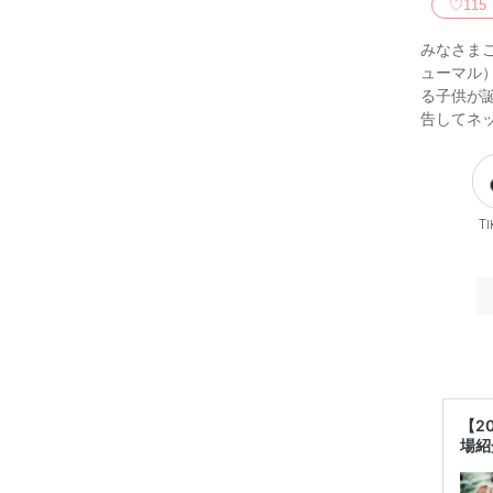
♡
115
みなさまこ
ューマル
る子供が誕
告してネ
Ti
【2
場紹