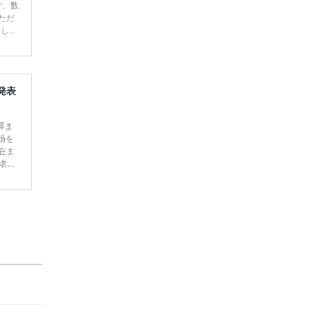
で、数
ただ
てしま
学キャ
ハナユ
一番お
断で候
発表
澤ま
婚を
現在ま
名人
て行
定】＜横
ゃう
む