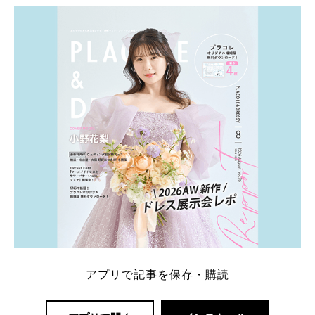
ト：プラコレ、ゼクシィ、ハナユメ、マイナビ 掲載
内容：特典金額・条件・応募方法・注意点 「どこが
一番お得？」「プラコレの特典は？」といった疑問も
解決します。 まずは診断で候補を絞れる「ウェディ
ング診断」か、体験型 […]
続きを読む
アプリで記事を保存・購読