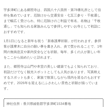
宇多津町にある郷照寺は、四国八十八箇所・第78番礼所として信
仰を集めています。厄除けから交通安全・七五三参り・千枚通し
まで幅広く受けられ、特に厄除けのご利益で有名。名物は「千枚
通し」でも知られる家族みんなで参拝しやすいお寺として初詣に
おすすめです。
1月1日になると新年を祝う「新春護摩祈願」が行われます。参拝
客が護摩木に自分の願い事を書き入れ、炎で焚かれることで、1年
間の無病息災や家内安全などを祈願。毎年、多くの人が新しい年
をここから始めたいと訪れます。
また、郷照寺は山門や本堂の美しい建築でもよく知られており、
初詣だけでなく観光スポットとしても人気があります。写真映え
するスポットも多く、家族で散策しながら境内を巡るのもおすす
めです。2026年を迎えるにふさわしい景色と祈願が揃っていま
す。
神社住所：香川県綾歌郡宇多津町1534番地