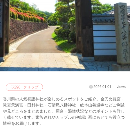
2026.01.01
views
♡
296
クリップ
香川県の人気初詣神社が楽しめるスポットをご紹介。金刀比羅宮・
滝宮天満宮・田村神社・石清尾八幡神社・総本山善通寺などご利益
や見どころをまとめました。屋台・混雑状況などのポイントも詳し
く載せています。家族連れやカップルの初詣計画にもとても役立つ
情報をお届けします。