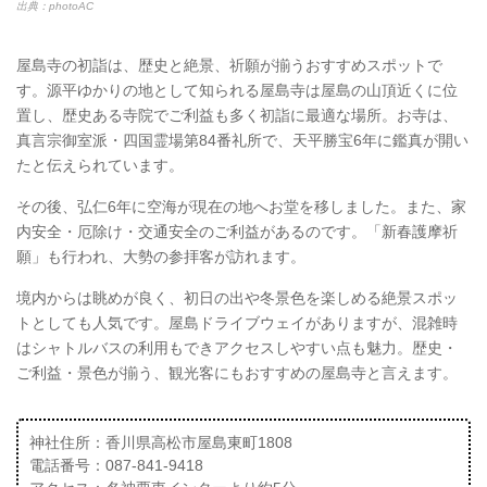
出典：photoAC
屋島寺の初詣は、歴史と絶景、祈願が揃うおすすめスポットで
す。源平ゆかりの地として知られる屋島寺は屋島の山頂近くに位
置し、歴史ある寺院でご利益も多く初詣に最適な場所。お寺は、
真言宗御室派・四国霊場第84番礼所で、天平勝宝6年に鑑真が開い
たと伝えられています。
その後、弘仁6年に空海が現在の地へお堂を移しました。また、家
内安全・厄除け・交通安全のご利益があるのです。「新春護摩祈
願」も行われ、大勢の参拝客が訪れます。
境内からは眺めが良く、初日の出や冬景色を楽しめる絶景スポッ
トとしても人気です。屋島ドライブウェイがありますが、混雑時
はシャトルバスの利用もできアクセスしやすい点も魅力。歴史・
ご利益・景色が揃う、観光客にもおすすめの屋島寺と言えます。
神社住所：香川県高松市屋島東町1808
電話番号：087-841-9418