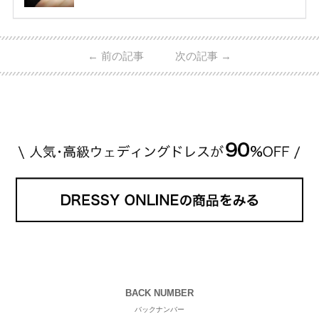
に人気を集めている 「キャトルホワイトマリッジリ
ング」は、 小栗さんと山田さんが結婚指輪に選ばれ
ました！ 存在感がしっかりある上にラグジュアリー
なので、 とても人気となっているのです。 その相場
←
前の記事
次の記事
→
は、10～30万円ほどとなっています。 小栗旬さん・
山田優さんの結婚指輪 出典:ブシュロンの公式HPをch
eck！ 婚約指輪にTiffanyを着用された 小栗旬さんと
山田優さん。 結婚指輪は、ブシュロン（ […]
続きを
読む
BACK NUMBER
バックナンバー