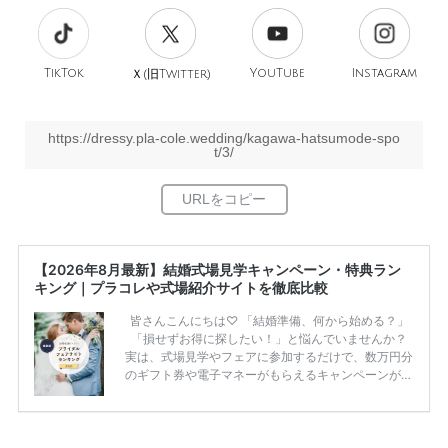
TikTok
旧
YouTube
Instagram
Ｘ(
Twitter)
https://dressy.pla-cole.wedding/kagawa-hatsumode-spo
t/3/
【2026年8月最新】結婚式場見学キャンペーン・特典ラン
キング｜プラコレや式場紹介サイトを徹底比較
皆さんこんにちは♡ 「結婚準備、何から始める？」
「損せずお得に探したい！」と悩んでいませんか？
実は、式場見学やフェアに参加するだけで、数万円分
のギフト券や電子マネーがもらえるキャンペーンがあ
ります。 ただし、サイトごとに特典額や条件が違う
ため、比較せずに選ぶと損をしてしまうことも……。
そこでこの記事では、【2026年8月最新】結婚式場見
学キャンペーン特典ランキングを公開！ 比較サイ