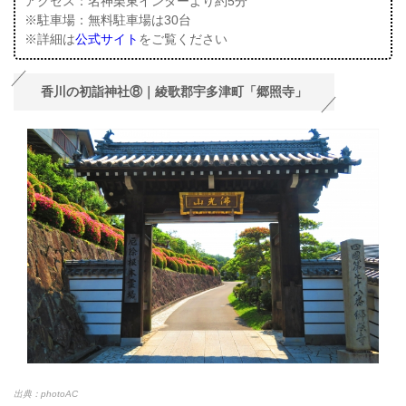
アクセス：名神栗東インターより約5分
※駐車場：無料駐車場は30台
※詳細は
公式サイト
をご覧ください
香川の初詣神社⑧｜綾歌郡宇多津町「郷照寺」
出典：photoAC