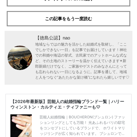
この記事をもう一度読む
【徳島公認】nao
地域ならではの魅力を活かした結婚式を取材し、「ここ
でしかできない一日」を記事でお届けしています！神社
での和婚や海辺の挙式、古民家でのアットホームな式な
ど、その土地のストーリーを温かく伝えていきます✴︎新
郎新婦だけでなく、ご家族やゲストのみなさんにとって
も忘れられない一日になるように。記事を通して、地域
と人をつなぐ“あたたかな架け橋”になれたら嬉しいです♡
【2026年最新版】芸能人の結婚指輪ブランド一覧｜ハリー
ウィンストン・カルティエ・ティファニーも♡
芸能人結婚指輪｜BOUCHERON(ブシュロン) ファッ
ションリングとしても万能！ 光あふれるパリの邸宅
をコンセプトにしているブランドで、 ホワイトマリ
ッジリングが広く知られています。 ブシュロンで特