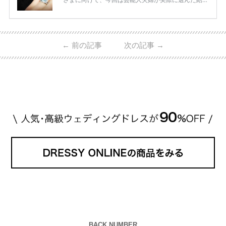
指輪・婚約指輪をブランド別にまとめました！ ハリ
ーウィンストンやカルティエ、ティファニーなど世界
的ハイブランドから、俄（NIWAKA）やI-PRIMOなど
日本で人気のブランドまで幅広くご紹介。 さらに、
←
前の記事
次の記事
→
・愛用している芸能人夫婦 ・リングの特徴や魅力 ・
推定価格帯 ・花嫁人気が高い理由 などもあわせて解
説していきます♡ 「芸能人の結婚指輪ってやっぱり
高い？」 「手が届くブランドもある？」 「人気ブラ
[…]
続きを読む
BACK NUMBER