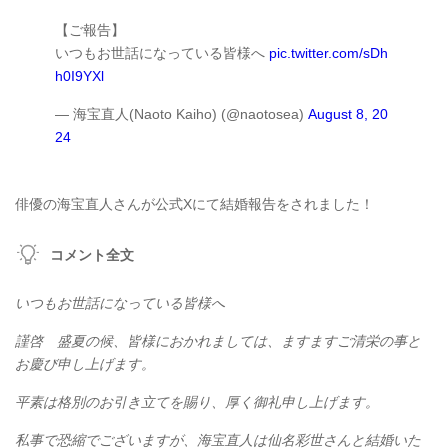
【ご報告】
いつもお世話になっている皆様へ
pic.twitter.com/sDh
h0I9YXl
— 海宝直人(Naoto Kaiho) (@naotosea)
August 8, 20
24
俳優の海宝直人さんが公式Xにて結婚報告をされました！
コメント全文
いつもお世話になっている皆様へ
謹啓 盛夏の候、皆様におかれましては、ますますご清栄の事と
お慶び申し上げます。
平素は格別のお引き立てを賜り、厚く御礼申し上げます。
私事で恐縮でございますが、海宝直人は仙名彩世さんと結婚いた