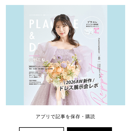
学キャンペーン特典ランキングを公開！ 比較サイ
ト：プラコレ、ゼクシィ、ハナユメ、マイナビ 掲載
内容：特典金額・条件・応募方法・注意点 「どこが
一番お得？」「プラコレの特典は？」といった疑問も
解決します。 まずは診断で候補を絞れる「ウェディ
ング診断」か、体験型 […]
続きを読む
アプリで記事を保存・購読