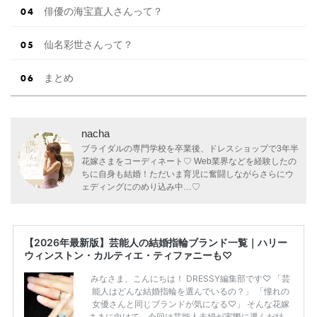
俳優の海宝直人さんって？
仙名彩世さんって？
まとめ
nacha
ブライダルの専門学校を卒業後、ドレスショップで3年半
花嫁さまをコーディネート♡ Web業界などを経験したの
ちに自身も結婚！ただいま育児に奮闘しながらさらにウ
ェディングにのめり込み中…♡
【2026年最新版】芸能人の結婚指輪ブランド一覧｜ハリー
ウィンストン・カルティエ・ティファニーも♡
みなさま、こんにちは！ DRESSY編集部です♡ 「芸
能人はどんな結婚指輪を選んでいるの？」 「憧れの
女優さんと同じブランドが気になる♡」 そんな花嫁
さまに向けて、今回は芸能人夫婦が実際に選んだ結婚