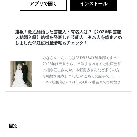
アプリで開く
インストール
速報！最近結婚した芸能人・有名人は？【2026年 芸能
人結婚入籍】結婚を発表した芸能人、有名人を総まとめ
しました♡妊娠出産情報もチェック！
みなさんこんにちは♡ DRESSY編集部です＾＾
2026年は元旦から、長澤まさみさんと映画監督
の福永荘志さんや、本郷奏多さんなど多くの方
が結婚を発表しました♡ こちらの記事では、DR
ESSY編集部が2021年の1月〜現在までで結婚さ
れた芸能人の方をまとめてみました！ さまざま
な芸能人や有名人の方の幸せな結婚報告をぜひ
ご覧ください♡ こちらの記事は随時更新して行
きます◎ ぜひcheckしてくださいね♡ 【7/20
(土)7/21(日)7/22(月)限定】＜横浜駅直結＞結婚
式場相談やスタートドレスフォト、前撮り相談
もできちゃう♡ウェディング初体験フェス in 横
目次
浜⚐ 【7/27(土)7/28(日) […]
続きを読む