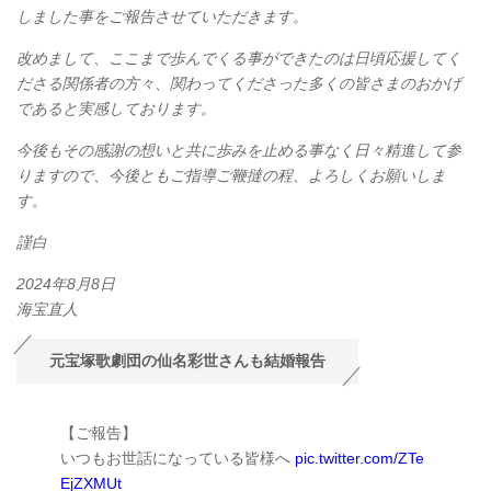
しました事をご報告させていただきます。
改めまして、ここまで歩んでくる事ができたのは日頃応援してく
ださる関係者の方々、関わってくださった多くの皆さまのおかげ
であると実感しております。
今後もその感謝の想いと共に歩みを止める事なく日々精進して参
りますので、今後ともご指導ご鞭撻の程、よろしくお願いしま
す。
謹白
2024年8月8日
海宝直人
元宝塚歌劇団の仙名彩世さんも結婚報告
【ご報告】
いつもお世話になっている皆様へ
pic.twitter.com/ZTe
EjZXMUt