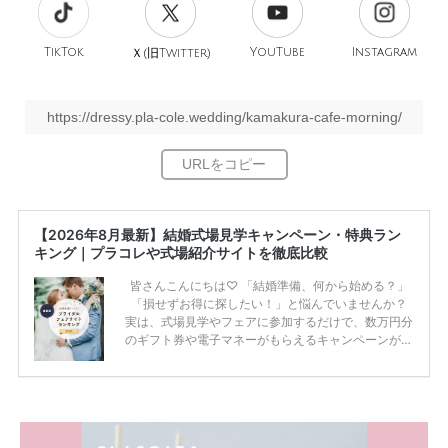
TikTok
旧
YouTube
Instagram
Ｘ(
Twitter)
https://dressy.pla-cole.wedding/kamakura-cafe-morning/
【2026年8月最新】結婚式場見学キャンペーン・特典ラン
キング｜プラコレや式場紹介サイトを徹底比較
皆さんこんにちは♡ 「結婚準備、何から始める？」
「損せずお得に探したい！」と悩んでいませんか？
実は、式場見学やフェアに参加するだけで、数万円分
のギフト券や電子マネーがもらえるキャンペーンがあ
ります。 ただし、サイトごとに特典額や条件が違う
ため、比較せずに選ぶと損をしてしまうことも……。
そこでこの記事では、【2026年8月最新】結婚式場見
学キャンペーン特典ランキングを公開！ 比較サイ
ト：プラコレ、ゼクシィ、ハナユメ、マイナビ 掲載
内容：特典金額・条件・応募方法・注意点 「どこが