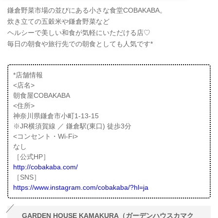
鎌倉野菜市場の並びにある小さな食堂COBAKABA。
炊き立ての五穀米や鎌倉野菜など
ヘルシーで美しい和食が気軽にいただける店♡
毎日の朝食や旅行先での朝食としても人気です*
*店舗情報
<店名>
朝食屋COBAKABA
<住所>
神奈川県鎌倉市小町1-13-15
※JR横須賀線 ／ 鎌倉駅(東口) 徒歩3分
<コンセント・Wi-Fi>
なし
［公式HP］
http://cobakaba.com/
［SNS］
https://www.instagram.com/cobakaba/?hl=ja
GARDEN HOUSE KAMAKURA（ガーデンハウスカマク