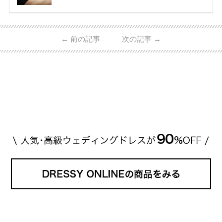
指輪・婚約指輪をブランド別にまとめました！ ハリ
ーウィンストンやカルティエ、ティファニーなど世界
的ハイブランドから、俄（NIWAKA）やI-PRIMOなど
日本で人気のブランドまで幅広くご紹介。 さらに、
←
前の記事
次の記事
→
・愛用している芸能人夫婦 ・リングの特徴や魅力 ・
推定価格帯 ・花嫁人気が高い理由 などもあわせて解
説していきます♡ 「芸能人の結婚指輪ってやっぱり
高い？」 「手が届くブランドもある？」 「人気ブラ
[…]
続きを読む