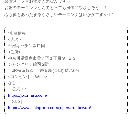
薬膳スープやお粥が人気なんです♡
お粥のモーニングなんてとっても身体にやさしそう…！
心も体もあったまるやさしいモーニングはいかがですか？*
*店舗情報
<店名>
台湾キッチン叙序圓
<住所>
神奈川県鎌倉市雪ノ下１丁目９−２９
シャングリラ鶴岡 2階
※JR横須賀線 ／ 鎌倉駅(東口) 徒歩6分
<コンセント・Wi-Fi>
なし
［公式HP］
https://jojomaru.com/
［SNS］
https://www.instagram.com/jojomaru_taiwan/