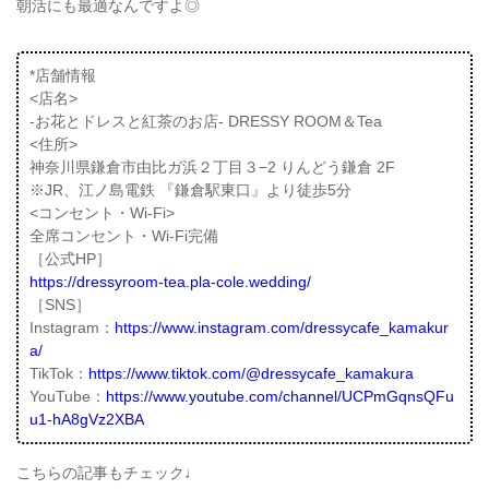
朝活にも最適なんですよ◎
*店舗情報
<店名>
-お花とドレスと紅茶のお店- DRESSY ROOM＆Tea
<住所>
神奈川県鎌倉市由比ガ浜２丁目３−2 りんどう鎌倉 2F
※JR、江ノ島電鉄 『鎌倉駅東口』より徒歩5分
<コンセント・Wi-Fi>
全席コンセント・Wi-Fi完備
［公式HP］
https://dressyroom-tea.pla-cole.wedding/
［SNS］
Instagram：
https://www.instagram.com/dressycafe_kamakur
a/
TikTok：
https://www.tiktok.com/@dressycafe_kamakura
YouTube：
https://www.youtube.com/channel/UCPmGqnsQFu
u1-hA8gVz2XBA
こちらの記事もチェック♩