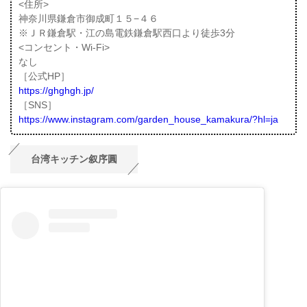
<住所>
神奈川県鎌倉市御成町１５−４６
※ＪＲ鎌倉駅・江の島電鉄鎌倉駅西口より徒歩3分
<コンセント・Wi-Fi>
なし
［公式HP］
https://ghghgh.jp/
［SNS］
https://www.instagram.com/garden_house_kamakura/?hl=ja
台湾キッチン叙序圓