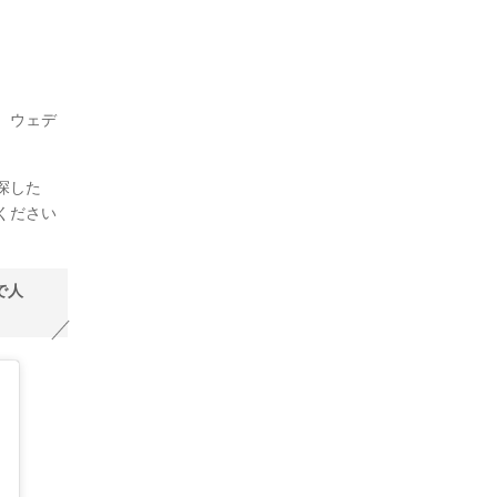
、ウェデ
探した
ください
で人