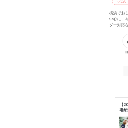
♡
328
横浜でお
中心に、
ダー対応
Ti
【2
場紹