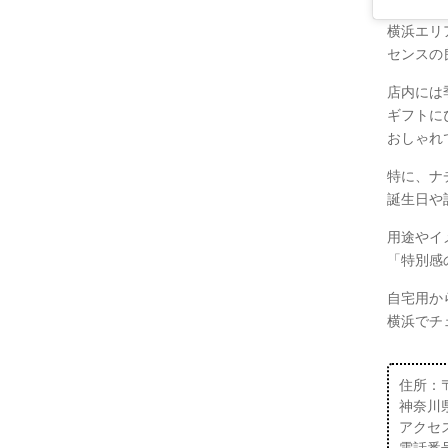
横浜エリア
センスの
店内には
ギフトに
おしゃれ
特に、ナ
誕生日や
用途やイ
「特別感
自宅用か
横浜でチ
住所：〒2
神奈川県
アクセ
電話番号：