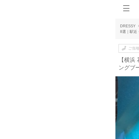
DRESSY
8選｜駅近
ご当
【横浜
ングブ