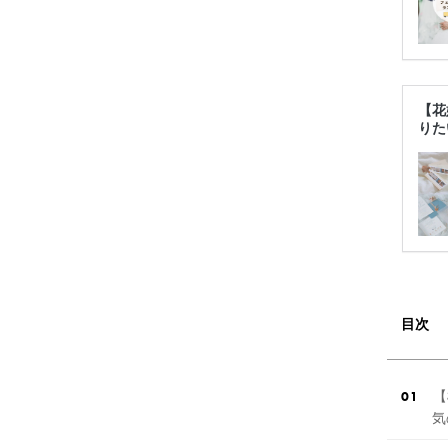
【花
りた
目次
【
気