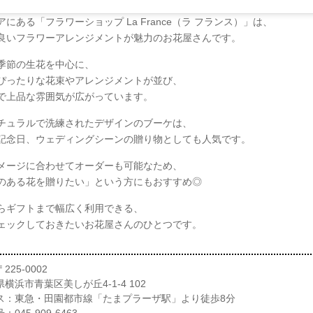
にある「フラワーショップ La France（ラ フランス）」は、
良いフラワーアレンジメントが魅力のお花屋さんです。
季節の生花を中心に、
ぴったりな花束やアレンジメントが並び、
で上品な雰囲気が広がっています。
チュラルで洗練されたデザインのブーケは、
記念日、ウェディングシーンの贈り物としても人気です。
メージに合わせてオーダーも可能なため、
のある花を贈りたい」という方にもおすすめ◎
らギフトまで幅広く利用できる、
ェックしておきたいお花屋さんのひとつです。
25-0002
横浜市青葉区美しが丘4-1-4 102
ス：東急・田園都市線「たまプラーザ駅」より徒歩8分
045-909-6463