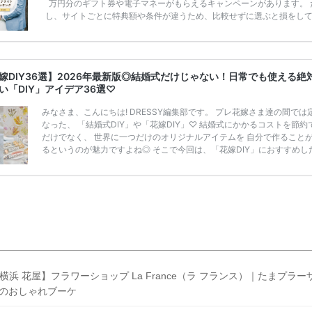
万円分のギフト券や電子マネーがもらえるキャンペーンがあります。 
し、サイトごとに特典額や条件が違うため、比較せずに選ぶと損をし
うことも……。 そこでこの記事では、【2026年8月最新】結婚式場見
ンペーン特典ランキングを公開！ 比較サイト：プラコレ、ゼクシィ、
メ、マイナビ 掲載内容：特典金額・条件・応募方法・注意点 「どこが
得？」「プラコレの特典は？」といった疑問も解決します。 まずは診
嫁DIY36選】2026年最新版◎結婚式だけじゃない！日常でも使える絶
補を絞れる「ウェディング診断」か、体験型 […]
続きを読む
い「DIY」アイデア36選♡
みなさま、こんにちは! DRESSY編集部です。 プレ花嫁さま達の間では
なった、 「結婚式DIY」や「花嫁DIY」♡ 結婚式にかかるコストを節約
だけでなく、 世界に一つだけのオリジナルアイテムを 自分で作ること
るというのが魅力ですよね◎ そこで今回は、「花嫁DIY」におすすめし
定番アイテムからトレンドのおしゃれアイテムまで まとめてご紹介しま
ぜひ最後までcheckして オリジナルアイテムを作ってみてくださいね◎
嫁必見／今月の式場探しで特典が貰えるサイトランキング♡ 【7月はと
豪華◎*】式場探しで特典が貰えるサイトランキング♡♥各社のキャン
内容をま […]
続きを読む
横浜 花屋】フラワーショップ La France（ラ フランス）｜たまプラー
のおしゃれブーケ