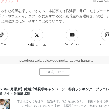
2026.03.
クリップ
しゃれな花屋を探している方へ。本記事では横浜駅・元町・たまプラー
ギフトやウェディングブーケにおすすめの人気花屋を厳選紹介。駅近・
など用途別にわかりやすくまとめています。
kTok
旧
YouTube
Insta
Ｘ(
Twitter)
https://dressy.pla-cole.wedding/kanagawa-hanaya/
026年8月最新】結婚式場見学キャンペーン・特典ランキング｜プラコ
介サイトを徹底比較
皆さんこんにちは♡ 「結婚準備、何から始める？」「損せずお得に探
い！」と悩んでいませんか？ 実は、式場見学やフェアに参加するだけ