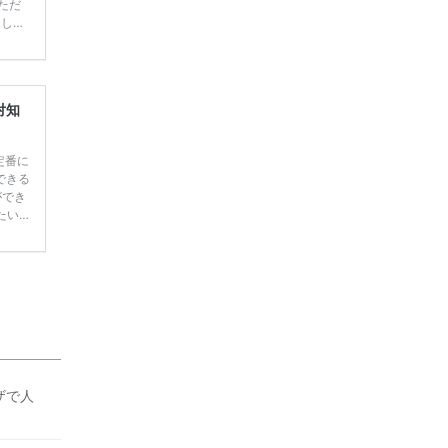
ただ
てしま
学キャ
ハナユ
一番お
断で候
対知
定番に
できる
ができ
たい
す♡
 ＼花
っても
ペーン
ザで人