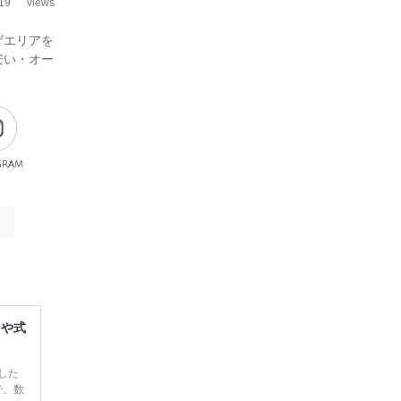
19
views
ザエリアを
安い・オー
gram
レや式
した
で、数