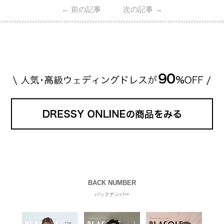
ん・魔裟斗さんの婚約指輪 魔裟斗さんが矢沢さんに
←
前の記事
次の記事
→
贈られた指輪は1カラットのものです。 ショーメの価
格相場は30万～60万ですが、 高いものだと数百万円
程です。1カラットが約200万円なので、 魔裟斗さん
が選んだ指輪は200万円以上のものだと想定できま
す。 【 […]
続きを読む
BACK NUMBER
バックナンバー