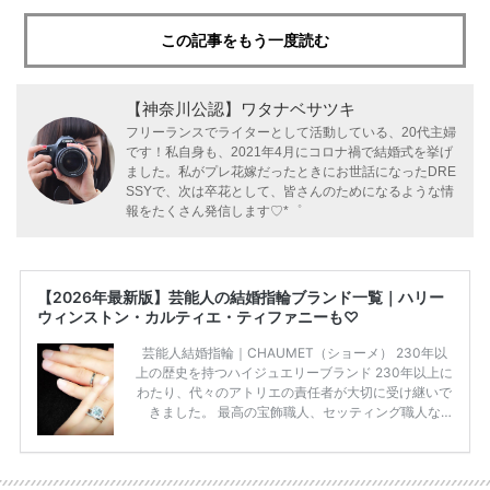
この記事をもう一度読む
【神奈川公認】ワタナベサツキ
フリーランスでライターとして活動している、20代主婦
です！私自身も、2021年4月にコロナ禍で結婚式を挙げ
ました。私がプレ花嫁だったときにお世話になったDRE
SSYで、次は卒花として、皆さんのためになるような情
報をたくさん発信します♡*゜
【2026年最新版】芸能人の結婚指輪ブランド一覧｜ハリー
ウィンストン・カルティエ・ティファニーも♡
芸能人結婚指輪｜CHAUMET（ショーメ） 230年以
上の歴史を持つハイジュエリーブランド 230年以上に
わたり、代々のアトリエの責任者が大切に受け継いで
きました。 最高の宝飾職人、セッティング職人な
ど、 ジュエリー製作にかかわる人々が、厳選された
高品質の宝石を扱っています。 至高のデザインと品
質にうっとりしてしまうブランドです♡ 矢沢心さ