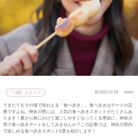
2022.07.29
views
♡
265
クリップ
できたてをその場で味わえる「食べ歩き」。食べ歩きはデートの定
番ですよね。神奈川県には、人気の食べ歩きスポットがたくさんあ
ります！夏から秋にかけて過ごしやすくなってくる季節に、神奈川
県で食べ歩きデートをしてみませんか？この記事では、神奈川県内
で楽しめる食べ歩きスポット5選を紹介します！