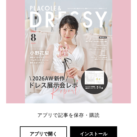
ト：プラコレ、ゼクシィ、ハナユメ、マイナビ 掲載
内容：特典金額・条件・応募方法・注意点 「どこが
一番お得？」「プラコレの特典は？」といった疑問も
解決します。 まずは診断で候補を絞れる「ウェディ
ング診断」か、体験型 […]
続きを読む
アプリで記事を保存・購読
アプリで開く
インストール