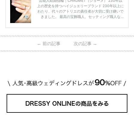
芸能人結婚指輪｜CHAUMET（ショーメ） 230年以
上の歴史を持つハイジュエリーブランド 230年以上に
わたり、代々のアトリエの責任者が大切に受け継いで
きました。 最高の宝飾職人、セッティング職人な
ど、 ジュエリー製作にかかわる人々が、厳選された
高品質の宝石を扱っています。 至高のデザインと品
質にうっとりしてしまうブランドです♡ 矢沢心さ
ん・魔裟斗さんの婚約指輪 魔裟斗さんが矢沢さんに
←
前の記事
次の記事
→
贈られた指輪は1カラットのものです。 ショーメの価
格相場は30万～60万ですが、 高いものだと数百万円
程です。1カラットが約200万円なので、 魔裟斗さん
が選んだ指輪は200万円以上のものだと想定できま
す。 【 […]
続きを読む