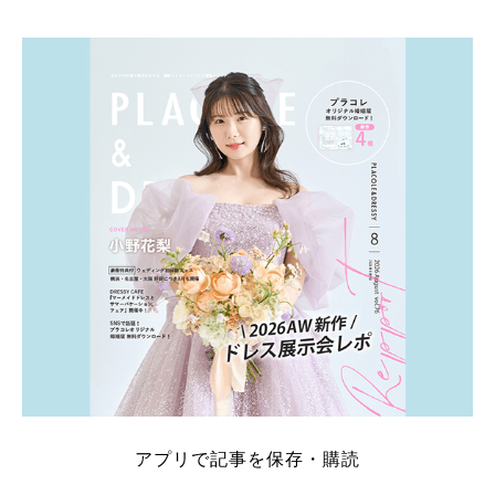
そこでこの記事では、【2026年8月最新】結婚式場見
学キャンペーン特典ランキングを公開！ 比較サイ
ト：プラコレ、ゼクシィ、ハナユメ、マイナビ 掲載
内容：特典金額・条件・応募方法・注意点 「どこが
一番お得？」「プラコレの特典は？」といった疑問も
解決します。 まずは診断で候補を絞れる「ウェディ
ング診断」か、体験型 […]
続きを読む
アプリで記事を保存・購読