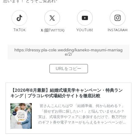
思います！ どうぞご覧あれ*
TikTok
旧
YouTube
Instagram
Ｘ(
Twitter)
https://dressy.pla-cole.wedding/kaneko-mayumi-marriag
e/2/
【2026年8月最新】結婚式場見学キャンペーン・特典ラン
キング｜プラコレや式場紹介サイトを徹底比較
皆さんこんにちは♡ 「結婚準備、何から始める？」
「損せずお得に探したい！」と悩んでいませんか？
実は、式場見学やフェアに参加するだけで、数万円分
のギフト券や電子マネーがもらえるキャンペーンがあ
ります。 ただし、サイトごとに特典額や条件が違う
ため、比較せずに選ぶと損をしてしまうことも……。