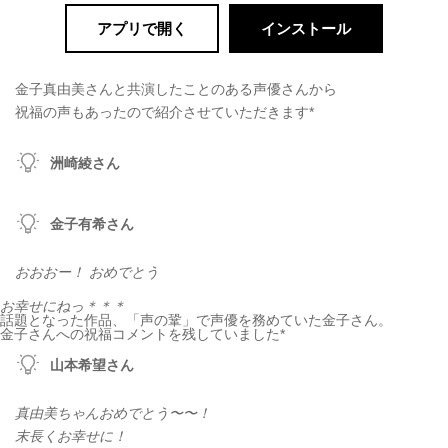
アプリで開く
インストール
金子真由美さんと共演したことのある声優さんから
祝福の声もあったので紹介させていただきます*
洲崎綾さん
金子有希さん
おおおー！ おめでとう
お幸せにねっ＊＊＊
話題となった作品、「声の鞏」で声優を務めていた金子さん。
金子さんへの祝福コメントを残していました*
山本希望さん
真由美ちゃんおめでとう〜〜！
末長くお幸せに！