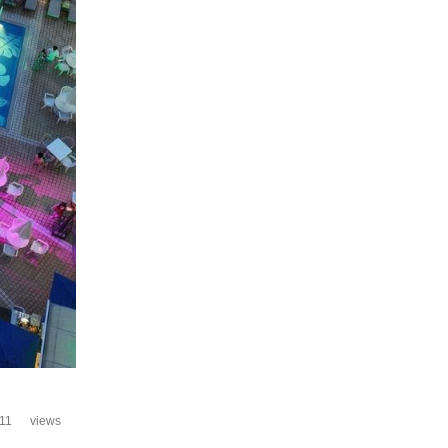
11
views