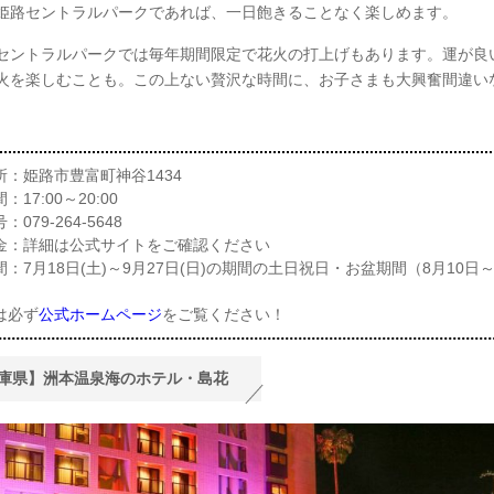
姫路セントラルパークであれば、一日飽きることなく楽しめます。
セントラルパークでは毎年期間限定で花火の打上げもあります。運が良
火を楽しむことも。この上ない贅沢な時間に、お子さまも大興奮間違い
所：姫路市豊富町神谷1434
17:00～20:00
079-264-5648
金：詳細は公式サイトをご確認ください
：7月18日(土)～9月27日(日)の期間の土日祝日・お盆期間（8月10日～
は必ず
公式ホームページ
をご覧ください！
庫県】洲本温泉海のホテル・島花