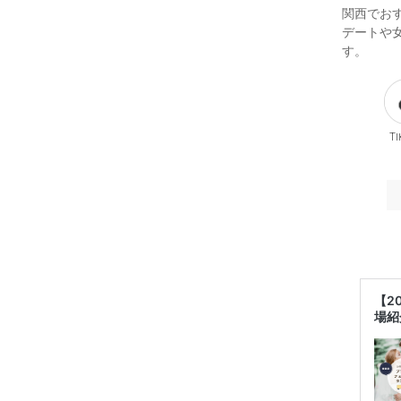
関西でお
デートや
す。
Ti
【2
場紹