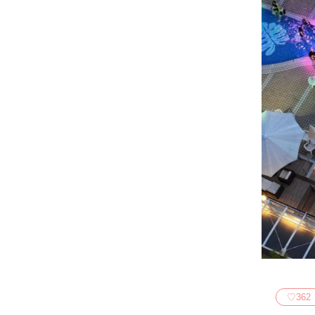
♡
362