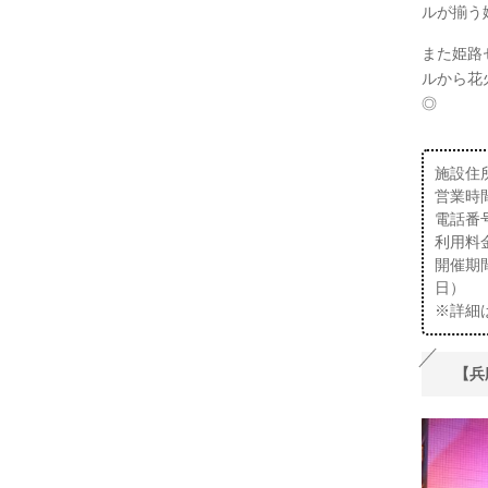
ルが揃う
また姫路
ルから花
◎
施設住
営業時間：
電話番号：
利用料
開催期間
日）
※詳細
【兵