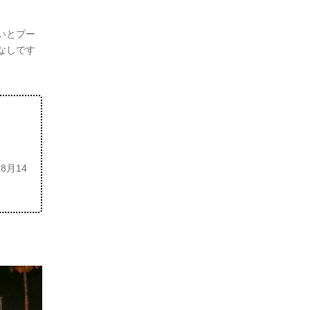
いとプー
なしです
8月14