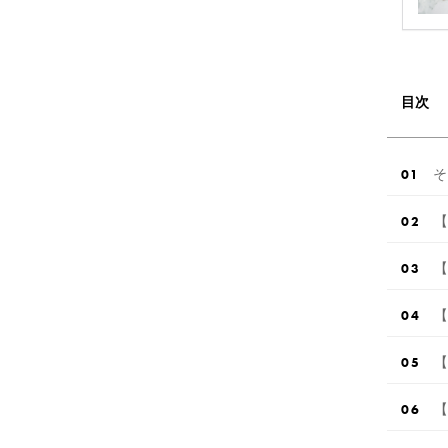
目次
そ
【
【
【
【
【