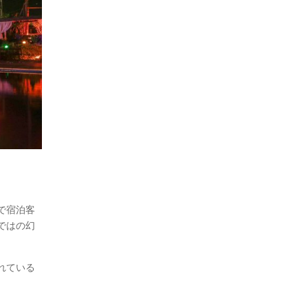
で宿泊客
ではの幻
れている