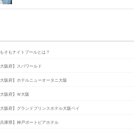
うことも……。 そこでこの記事では、【2026年8月最新】結婚式場見
ンペーン特典ランキングを公開！ 比較サイト：プラコレ、ゼクシィ、
メ、マイナビ 掲載内容：特典金額・条件・応募方法・注意点 「どこが
得？」「プラコレの特典は？」といった疑問も解決します。 まずは診
補を絞れる「ウェディング診断」か、体験型 […]
続きを読む
もそもナイトプールとは？
大阪府】スパワールド
大阪府】ホテルニューオータニ大阪
大阪府】Ｗ大阪
大阪府】グランドプリンスホテル大阪ベイ
兵庫県】神戸ポートピアホテル