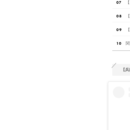
【
【
【
関
【兵