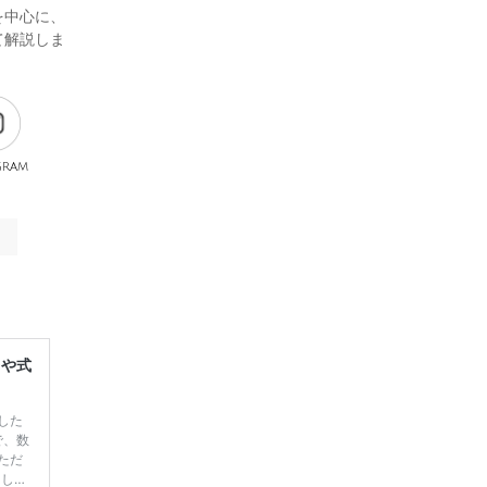
を中心に、
て解説しま
gram
レや式
した
で、数
ただ
てしま