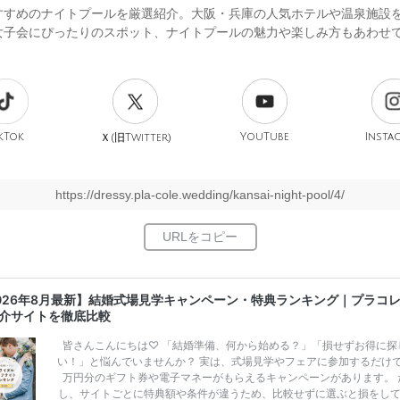
すすめのナイトプールを厳選紹介。大阪・兵庫の人気ホテルや温泉施設
女子会にぴったりのスポット、ナイトプールの魅力や楽しみ方もあわせ
kTok
旧
YouTube
Insta
Ｘ(
Twitter)
https://dressy.pla-cole.wedding/kansai-night-pool/4/
026年8月最新】結婚式場見学キャンペーン・特典ランキング｜プラコ
介サイトを徹底比較
皆さんこんにちは♡ 「結婚準備、何から始める？」「損せずお得に探
い！」と悩んでいませんか？ 実は、式場見学やフェアに参加するだけ
万円分のギフト券や電子マネーがもらえるキャンペーンがあります。 
し、サイトごとに特典額や条件が違うため、比較せずに選ぶと損をし