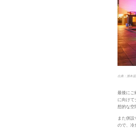
出典：洲本温
最後にご
に向けて
想的な空
また併設
ので、冷