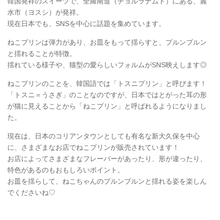
韓国発祥のスイーツで、全羅南道（チョルラナムド）にある、麗
水市（ヨスシ）が発祥。
現在日本でも、SNSを中心に話題を集めています。
ねこプリンは弾力があり、お皿をもって揺らすと、プルンプルン
と揺れることが特徴。
揺れている様子や、猫型の愛らしいフォルムがSNS映えします◎
ねこプリンのことを、韓国語では「トスニプリン」と呼びます！
「トスニ＝うさぎ」のことなのですが、日本ではとがった耳の形
が猫に見えることから「ねこプリン」と呼ばれるようになりまし
た。
現在は、日本のコリアンタウンとしても有名な新大久保を中心
に、さまざまなお店でねこプリンが販売されています！
お店によってさまざまなフレーバーがあったり、形が違ったり、
特色があるのもおもしろいポイント。
お皿を揺らして、ねこちゃんのプルンプルンと揺れる姿を楽しん
でくださいね♡