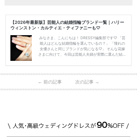
【2026年最新版】芸能人の結婚指輪ブランド一覧｜ハリー
ウィンストン・カルティエ・ティファニーも♡
みなさま、こんにちは！ DRESSY編集部です♡ 「芸
能人はどんな結婚指輪を選んでいるの？」 「憧れの
女優さんと同じブランドが気になる♡」 そんな花嫁
さまに向けて、今回は芸能人夫婦が実際に選んだ結婚
指輪・婚約指輪をブランド別にまとめました！ ハリ
ーウィンストンやカルティエ、ティファニーなど世界
的ハイブランドから、俄（NIWAKA）やI-PRIMOなど
日本で人気のブランドまで幅広くご紹介。 さらに、
←
前の記事
次の記事
→
・愛用している芸能人夫婦 ・リングの特徴や魅力 ・
推定価格帯 ・花嫁人気が高い理由 などもあわせて解
説していきます♡ 「芸能人の結婚指輪ってやっぱり
高い？」 「手が届くブランドもある？」 「人気ブラ
[…]
続きを読む