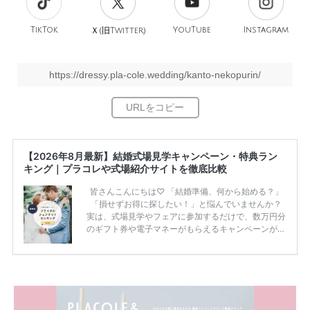
TikTok
旧
YouTube
Instagram
Ｘ(
Twitter)
https://dressy.pla-cole.wedding/kanto-nekopurin/
【2026年8月最新】結婚式場見学キャンペーン・特典ラン
キング｜プラコレや式場紹介サイトを徹底比較
皆さんこんにちは♡ 「結婚準備、何から始める？」
「損せずお得に探したい！」と悩んでいませんか？
実は、式場見学やフェアに参加するだけで、数万円分
のギフト券や電子マネーがもらえるキャンペーンがあ
ります。 ただし、サイトごとに特典額や条件が違う
ため、比較せずに選ぶと損をしてしまうことも……。
そこでこの記事では、【2026年8月最新】結婚式場見
学キャンペーン特典ランキングを公開！ 比較サイ
ト：プラコレ、ゼクシィ、ハナユメ、マイナビ 掲載
内容：特典金額・条件・応募方法・注意点 「どこが