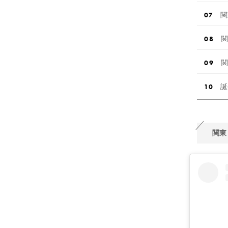
関
関
関
誕
関東