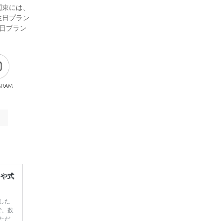
関東には、
生日プラン
日プラン
gram
レや式
した
で、数
ただ