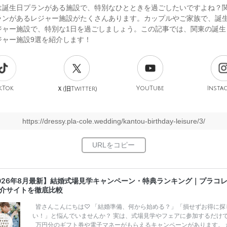
は誕生日プランがある施設で、特別なひとときを過ごしたいですよね？
ランがあるレジャー施設がたくさんあります。カップルやご家族で、誕
ジャー施設で、特別な1日を過ごしましょう。この記事では、関東の誕生
ジャー施設9選を紹介します！
kTok
旧
YouTube
Insta
Ｘ(
Twitter)
https://dressy.pla-cole.wedding/kantou-birthday-leisure/3/
026年8月最新】結婚式場見学キャンペーン・特典ランキング｜プラコ
介サイトを徹底比較
皆さんこんにちは♡ 「結婚準備、何から始める？」「損せずお得に探
い！」と悩んでいませんか？ 実は、式場見学やフェアに参加するだけ
万円分のギフト券や電子マネーがもらえるキャンペーンがあります。 