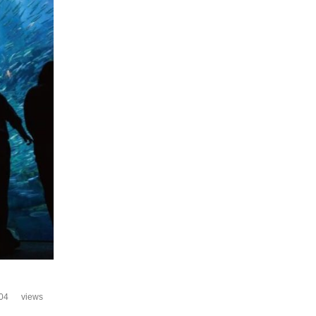
04
views