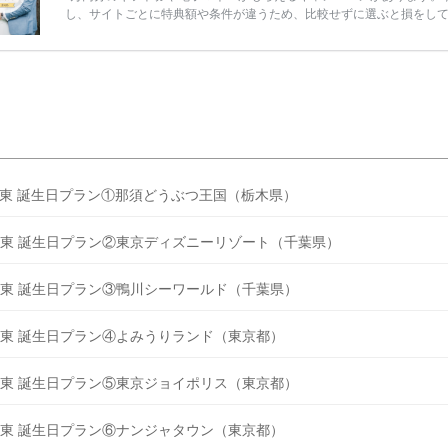
し、サイトごとに特典額や条件が違うため、比較せずに選ぶと損をし
うことも……。 そこでこの記事では、【2026年8月最新】結婚式場見
ンペーン特典ランキングを公開！ 比較サイト：プラコレ、ゼクシィ、
メ、マイナビ 掲載内容：特典金額・条件・応募方法・注意点 「どこが
得？」「プラコレの特典は？」といった疑問も解決します。 まずは診
補を絞れる「ウェディング診断」か、体験型 […]
続きを読む
東 誕生日プラン①那須どうぶつ王国（栃木県）
東 誕生日プラン②東京ディズニーリゾート（千葉県）
東 誕生日プラン③鴨川シーワールド（千葉県）
東 誕生日プラン④よみうりランド（東京都）
東 誕生日プラン⑤東京ジョイポリス（東京都）
東 誕生日プラン⑥ナンジャタウン（東京都）