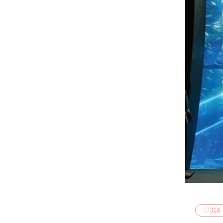
♡
314