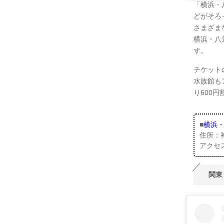
「横浜・
どがそろ
さまざま
横浜・八
す。
チケット
水族館も
り600
■
横浜
住所：
アクセ
関東