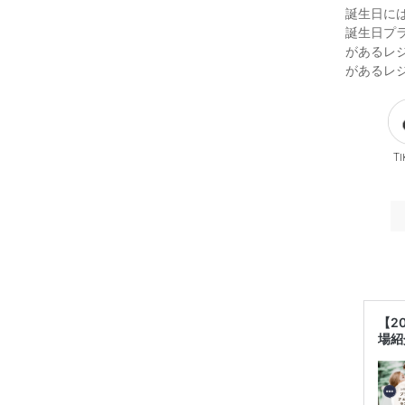
誕生日に
誕生日プ
があるレ
があるレ
Ti
【2
場紹