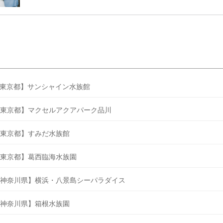
うことも……。 そこでこの記事では、【2026年8月最新】結婚式場見
ンペーン特典ランキングを公開！ 比較サイト：プラコレ、ゼクシィ、
メ、マイナビ 掲載内容：特典金額・条件・応募方法・注意点 「どこが
得？」「プラコレの特典は？」といった疑問も解決します。 まずは診
補を絞れる「ウェディング診断」か、体験型 […]
続きを読む
東京都】サンシャイン水族館
東京都】マクセルアクアパーク品川
東京都】すみだ水族館
東京都】葛西臨海水族園
神奈川県】横浜・八景島シーパラダイス
神奈川県】箱根水族園