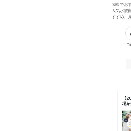
関東でお
人気水族
すすめ。
Ti
【2
場紹