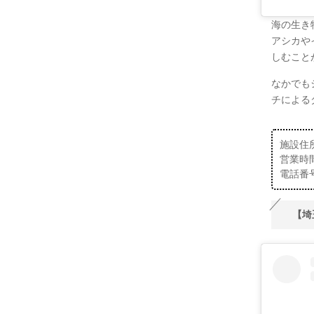
海の生き
アシカや
しむこと
なかでも
チによる
施設住所
営業時間
電話番号：
【埼