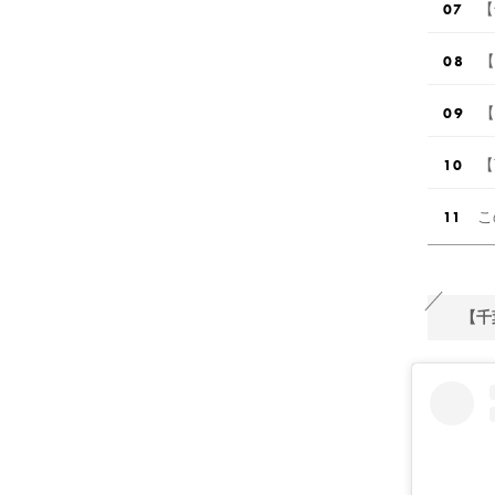
【
【
【
【
こ
【千