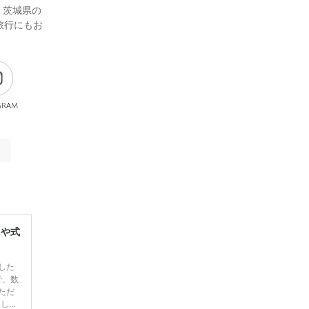
・茨城県の
旅行にもお
gram
レや式
した
で、数
ただ
てしま