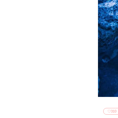
♡
310