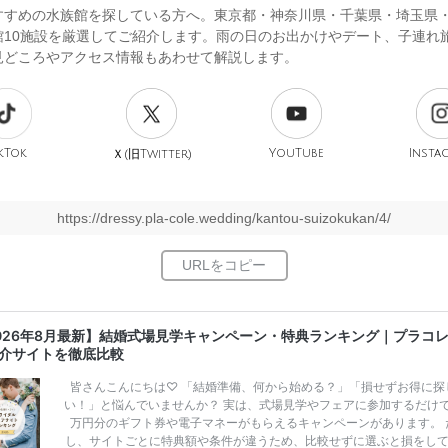
すすめの水族館を探している方へ。東京都・神奈川県・千葉県・埼玉県
館10施設を厳選してご紹介します。雨の日のお出かけやデート、子連れ
見どころやアクセス情報もあわせて解説します。
kTok
旧
YouTube
Insta
Ｘ(
Twitter)
https://dressy.pla-cole.wedding/kantou-suizokukan/4/
026年8月最新】結婚式場見学キャンペーン・特典ランキング｜プラコ
介サイトを徹底比較
皆さんこんにちは♡ 「結婚準備、何から始める？」「損せずお得に探
い！」と悩んでいませんか？ 実は、式場見学やフェアに参加するだけ
万円分のギフト券や電子マネーがもらえるキャンペーンがあります。 
し、サイトごとに特典額や条件が違うため、比較せずに選ぶと損をし