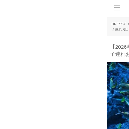
DRESSY
子連れお出
【20
子連れ