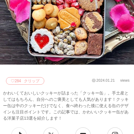
2024.01.21
views
♡
284
クリップ
かわいくておいしいクッキーが詰まった「クッキー缶」。手土産と
してはもちろん、自分へのご褒美としても人気があります！クッキ
ー缶は中のクッキーだけでなく、食べ終わった後に使える缶のデザ
インも注目ポイントです。この記事では、かわいいクッキー缶があ
る洋菓子店13選を紹介します！