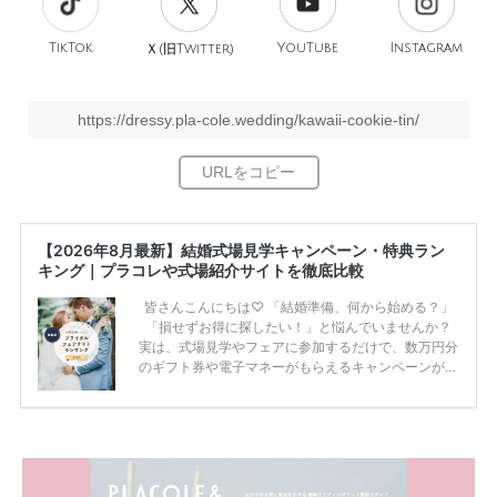
TikTok
旧
YouTube
Instagram
Ｘ(
Twitter)
https://dressy.pla-cole.wedding/kawaii-cookie-tin/
【2026年8月最新】結婚式場見学キャンペーン・特典ラン
キング｜プラコレや式場紹介サイトを徹底比較
皆さんこんにちは♡ 「結婚準備、何から始める？」
「損せずお得に探したい！」と悩んでいませんか？
実は、式場見学やフェアに参加するだけで、数万円分
のギフト券や電子マネーがもらえるキャンペーンがあ
ります。 ただし、サイトごとに特典額や条件が違う
ため、比較せずに選ぶと損をしてしまうことも……。
そこでこの記事では、【2026年8月最新】結婚式場見
学キャンペーン特典ランキングを公開！ 比較サイ
ト：プラコレ、ゼクシィ、ハナユメ、マイナビ 掲載
内容：特典金額・条件・応募方法・注意点 「どこが