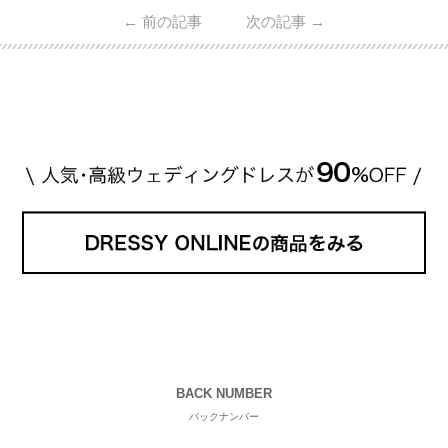
日本で人気のブランドまで幅広くご紹介。 さらに、
←
前の記事
次の記事
→
・愛用している芸能人夫婦 ・リングの特徴や魅力 ・
推定価格帯 ・花嫁人気が高い理由 などもあわせて解
説していきます♡ 「芸能人の結婚指輪ってやっぱり
高い？」 「手が届くブランドもある？」 「人気ブラ
[…]
続きを読む
BACK NUMBER
バックナンバー