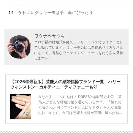
かわいいクッキー缶は手土産にぴったり！
ワタナベサツキ
コロナ禍の結婚式を経て、フリーランスでライターとし
て活動しています。リサーチ力には自信あり！みなさん
にとって、有益なウェディングニュースをたくさん発信
します♡*゜
【2026年最新版】芸能人の結婚指輪ブランド一覧｜ハリー
ウィンストン・カルティエ・ティファニーも♡
みなさま、こんにちは！ DRESSY編集部です♡ 「芸
能人はどんな結婚指輪を選んでいるの？」 「憧れの
女優さんと同じブランドが気になる♡」 そんな花嫁
さまに向けて、今回は芸能人夫婦が実際に選んだ結婚
指輪・婚約指輪をブランド別にまとめました！ ハリ
ーウィンストンやカルティエ、ティファニーなど世界
的ハイブランドから、俄（NIWAKA）やI-PRIMOなど