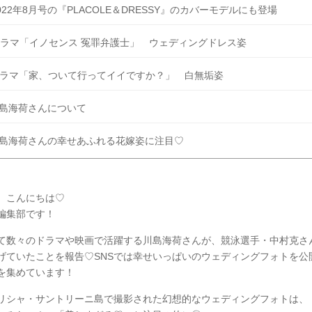
022年8月号の『PLACOLE＆DRESSY』のカバーモデルにも登場
ラマ「イノセンス 冤罪弁護士」 ウェディングドレス姿
ラマ「家、ついて行ってイイですか？」 白無垢姿
島海荷さんについて
島海荷さんの幸せあふれる花嫁姿に注目♡
、こんにちは♡
Y編集部です！
て数々のドラマや映画で活躍する川島海荷さんが、競泳選手・中村克さ
げていたことを報告♡SNSでは幸せいっぱいのウェディングフォトを公
を集めています！
リシャ・サントリーニ島で撮影された幻想的なウェディングフォトは、