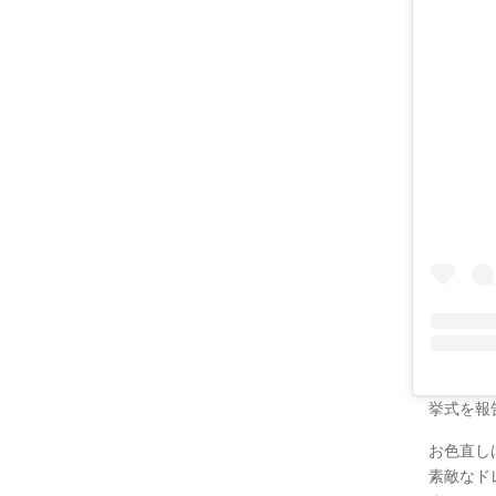
挙式を報
お色直し
素敵なド