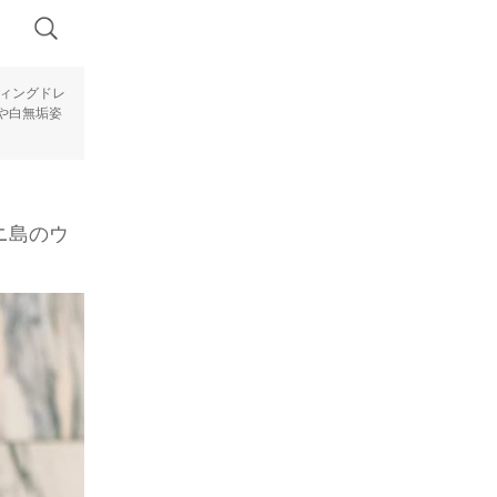
ディングドレ
や白無垢姿
ニ島のウ