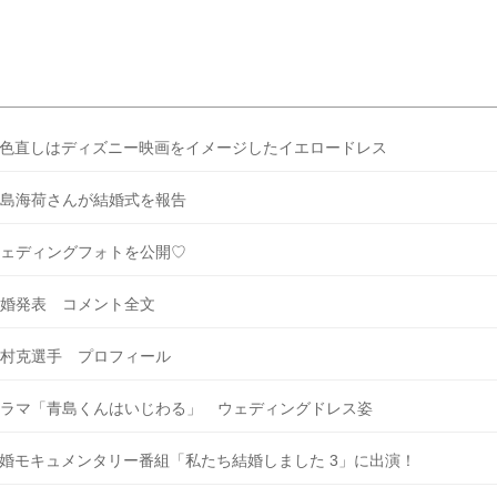
浜駅直結＞結婚式場相談やスタートドレスフォト、前撮り相談もできち
♡ウェディング初体験フェス in 横浜⚐ 【7/27(土)7/28(日) […]
続きを読
色直しはディズニー映画をイメージしたイエロードレス
島海荷さんが結婚式を報告
ェディングフォトを公開♡
婚発表 コメント全文
村克選手 プロフィール
ラマ「青島くんはいじわる」 ウェディングドレス姿
婚モキュメンタリー番組「私たち結婚しました 3」に出演！