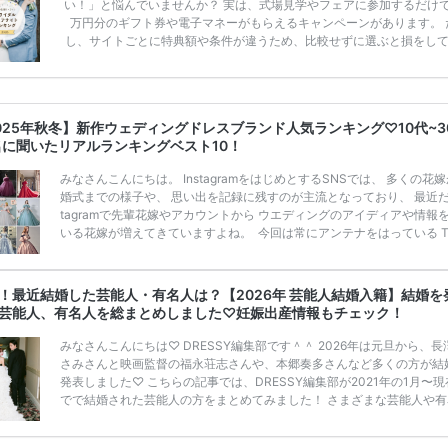
い！」と悩んでいませんか？ 実は、式場見学やフェアに参加するだけ
万円分のギフト券や電子マネーがもらえるキャンペーンがあります。 
し、サイトごとに特典額や条件が違うため、比較せずに選ぶと損をし
うことも……。 そこでこの記事では、【2026年8月最新】結婚式場見
ンペーン特典ランキングを公開！ 比較サイト：プラコレ、ゼクシィ、
メ、マイナビ 掲載内容：特典金額・条件・応募方法・注意点 「どこが
得？」「プラコレの特典は？」といった疑問も解決します。 まずは診
025年秋冬】新作ウェディングドレスブランド人気ランキング♡10代~3
補を絞れる「ウェディング診断」か、体験型 […]
続きを読む
名に聞いたリアルランキングベスト10！
みなさんこんにちは。 InstagramをはじめとするSNSでは、 多くの花
婚式までの様子や、 思い出を記録に残すのが主流となっており、 最近だと
tagramで先輩花嫁やアカウントから ウエディングのアイディアや情報
いる花嫁が増えてきていますよね。 ​ 今回は常にアンテナをはっている Ti
k、Instagramユーザー768名が 2025年秋冬新作ドレスコレクションの
票に参加しました。 こちらの記事では集計結果をリアルなランキングに
めています。 (※2025年8月の調査結果です) ​​ ドレスのこだわりに関す
！最近結婚した芸能人・有名人は？【2026年 芸能人結婚入籍】結婚を
ケートでは、 全体の86％の女性がドレスにこ […]
続きを読む
芸能人、有名人を総まとめしました♡妊娠出産情報もチェック！
みなさんこんにちは♡ DRESSY編集部です＾＾ 2026年は元旦から、長
さみさんと映画監督の福永荘志さんや、本郷奏多さんなど多くの方が結
発表しました♡ こちらの記事では、DRESSY編集部が2021年の1月〜
でで結婚された芸能人の方をまとめてみました！ さまざまな芸能人や有
の方の幸せな結婚報告をぜひご覧ください♡ こちらの記事は随時更新し
きます◎ ぜひcheckしてくださいね♡ 【7/20(土)7/21(日)7/22(月)限