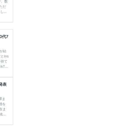
で、数
ただ
てしま
学キャ
ハナユ
一番お
断で候
0代7
嫁が結
Ins
を得て
kTo
 人気投
まと
るアン
発表
澤ま
婚を
現在ま
名人
て行
定】＜横