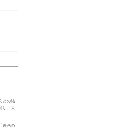
んとの結
開し、大
「映画の