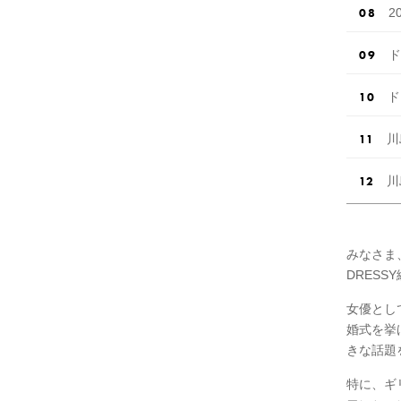
2
ド
ド
川
川
みなさま
DRESS
女優とし
婚式を挙
きな話題
特に、ギ