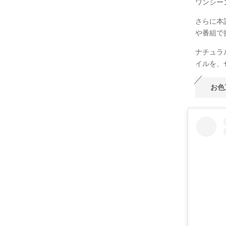
ワンシー
さらに本
や番組で
ナチュラ
イルを、
お色