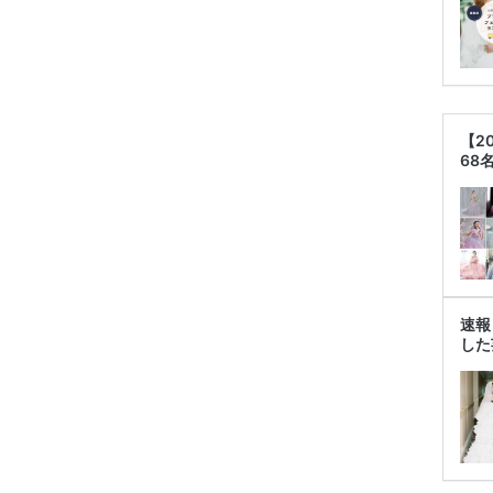
【2
68
速報
した