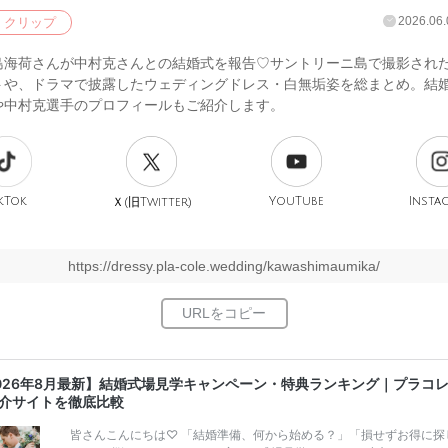
2026.06.
クリップ
島海荷さんが中村克さんとの結婚式を報告♡サントリーニ島で撮影され
トや、ドラマで披露したウェディングドレス・白無垢姿を総まとめ。結
や中村克選手のプロフィールもご紹介します。
kTok
旧
YouTube
Insta
Ｘ(
Twitter)
https://dressy.pla-cole.wedding/kawashimaumika/
026年8月最新】結婚式場見学キャンペーン・特典ランキング｜プラコ
介サイトを徹底比較
皆さんこんにちは♡ 「結婚準備、何から始める？」「損せずお得に探