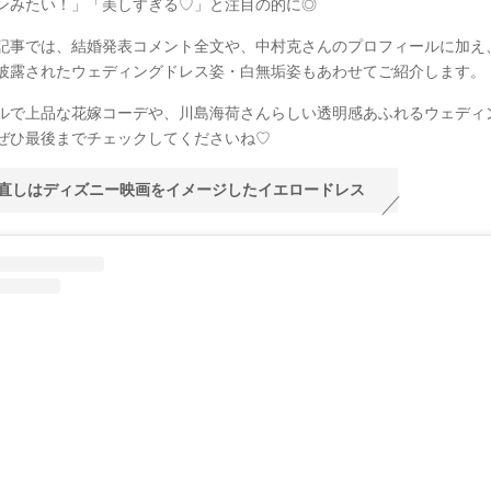
ンみたい！」「美しすぎる♡」と注目の的に◎
記事では、結婚発表コメント全文や、中村克さんのプロフィールに加え
披露されたウェディングドレス姿・白無垢姿もあわせてご紹介します。
ルで上品な花嫁コーデや、川島海荷さんらしい透明感あふれるウェディ
ぜひ最後までチェックしてくださいね♡
直しはディズニー映画をイメージしたイエロードレス