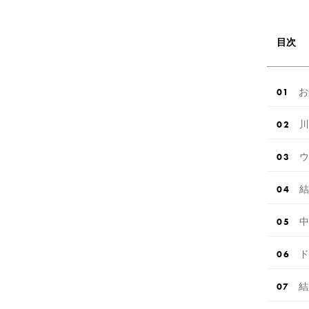
目次
お
川
ウ
結
中
ド
結