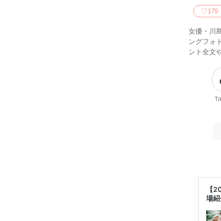
♡
179
女優・川
ングフォ
ント全文
Ti
【2
場紹