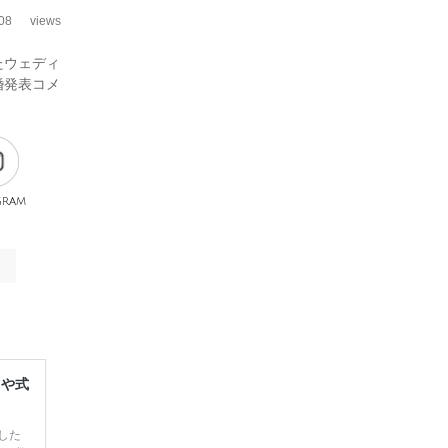
08
views
たウェディ
婚発表コメ
gram
レや式
した