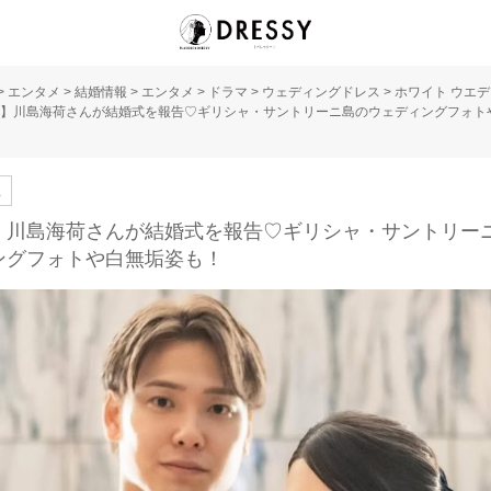
>
エンタメ
>
結婚情報
>
エンタメ
>
ドラマ
>
ウェディングドレス
>
ホワイト ウエ
】川島海荷さんが結婚式を報告♡ギリシャ・サントリーニ島のウェディングフォト
人
】川島海荷さんが結婚式を報告♡ギリシャ・サントリー
ングフォトや白無垢姿も！