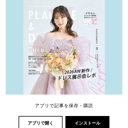
内容：特典金額・条件・応募方法・注意点 「どこが
一番お得？」「プラコレの特典は？」といった疑問も
解決します。 まずは診断で候補を絞れる「ウェディ
ング診断」か、体験型 […]
続きを読む
アプリで記事を保存・購読
アプリで開く
インストール