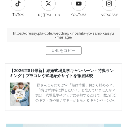
TikTok
旧
YouTube
Instagram
Ｘ(
Twitter)
https://dressy.pla-cole.wedding/kinoshita-yo-sano-kaisyu
-mariage/
【2026年8月最新】結婚式場見学キャンペーン・特典ラン
キング｜プラコレや式場紹介サイトを徹底比較
皆さんこんにちは♡ 「結婚準備、何から始める？」
「損せずお得に探したい！」と悩んでいませんか？
実は、式場見学やフェアに参加するだけで、数万円分
のギフト券や電子マネーがもらえるキャンペーンがあ
ります。 ただし、サイトごとに特典額や条件が違う
ため、比較せずに選ぶと損をしてしまうことも……。
そこでこの記事では、【2026年8月最新】結婚式場見
学キャンペーン特典ランキングを公開！ 比較サイ
ト：プラコレ、ゼクシィ、ハナユメ、マイナビ 掲載