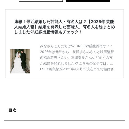
速報！最近結婚した芸能人・有名人は？【2026年 芸能
人結婚入籍】結婚を発表した芸能人、有名人を総まとめ
しました♡妊娠出産情報もチェック！
みなさんこんにちは♡ DRESSY編集部です＾＾
2026年は元旦から、長澤まさみさんと映画監督
の福永荘志さんや、本郷奏多さんなど多くの方
が結婚を発表しました♡ こちらの記事では、DR
ESSY編集部が2021年の1月〜現在までで結婚さ
れた芸能人の方をまとめてみました！ さまざま
な芸能人や有名人の方の幸せな結婚報告をぜひ
ご覧ください♡ こちらの記事は随時更新して行
きます◎ ぜひcheckしてくださいね♡ 【7/20
(土)7/21(日)7/22(月)限定】＜横浜駅直結＞結婚
式場相談やスタートドレスフォト、前撮り相談
もできちゃう♡ウェディング初体験フェス in 横
目次
浜⚐ 【7/27(土)7/28(日) […]
続きを読む