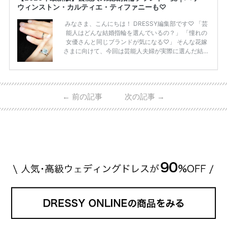
ウィンストン・カルティエ・ティファニーも♡
みなさま、こんにちは！ DRESSY編集部です♡ 「芸
能人はどんな結婚指輪を選んでいるの？」 「憧れの
女優さんと同じブランドが気になる♡」 そんな花嫁
さまに向けて、今回は芸能人夫婦が実際に選んだ結婚
指輪・婚約指輪をブランド別にまとめました！ ハリ
ーウィンストンやカルティエ、ティファニーなど世界
的ハイブランドから、俄（NIWAKA）やI-PRIMOなど
日本で人気のブランドまで幅広くご紹介。 さらに、
←
前の記事
次の記事
→
・愛用している芸能人夫婦 ・リングの特徴や魅力 ・
推定価格帯 ・花嫁人気が高い理由 などもあわせて解
説していきます♡ 「芸能人の結婚指輪ってやっぱり
高い？」 「手が届くブランドもある？」 「人気ブラ
[…]
続きを読む