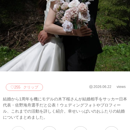
2026.06.22
views
♡
255
クリップ
結婚から1周年を機にモデルの木下桜さんが結婚相手をサッカー日本
代表・佐野海舟選手だと公表！ウェディングフォトやプロフィー
ル、これまでの活動を詳しく紹介。幸せいっぱいのおふたりの結婚
についてまとめました。