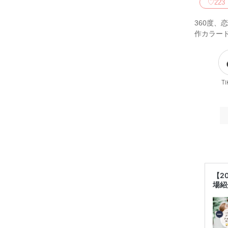
♡
223
360度、恋
作カラー
Ti
【2
場紹