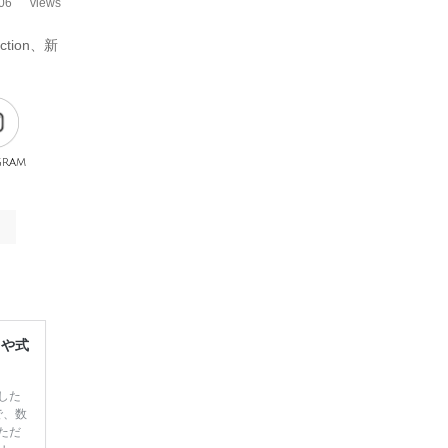
06
views
tion、新
gram
レや式
した
で、数
ただ