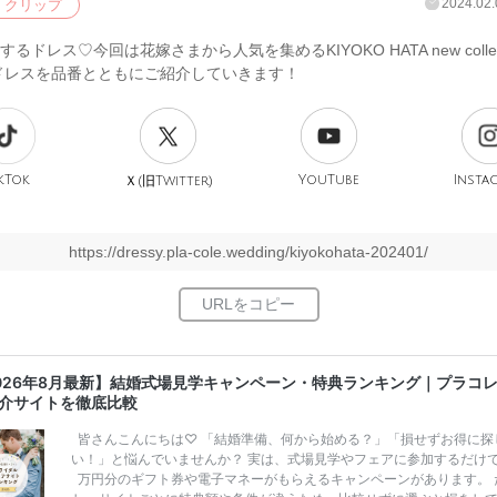
2024.02.
クリップ
するドレス♡今回は花嫁さまから人気を集めるKIYOKO HATA new collec
ドレスを品番とともにご紹介していきます！
kTok
旧
YouTube
Insta
Ｘ(
Twitter)
https://dressy.pla-cole.wedding/kiyokohata-202401/
026年8月最新】結婚式場見学キャンペーン・特典ランキング｜プラコ
介サイトを徹底比較
皆さんこんにちは♡ 「結婚準備、何から始める？」「損せずお得に探
い！」と悩んでいませんか？ 実は、式場見学やフェアに参加するだけ
万円分のギフト券や電子マネーがもらえるキャンペーンがあります。 