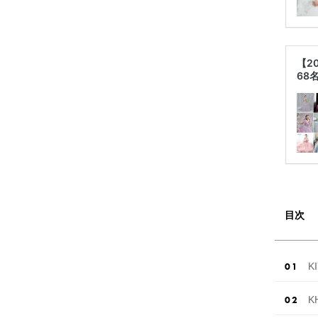
【2
68
目次
K
K