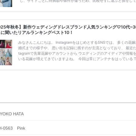
し、サイトごとに特典額や条件が違うため、比較せずに選ぶと損をし
うことも……。 そこでこの記事では、【2026年8月最新】結婚式場見
ンペーン特典ランキングを公開！ 比較サイト：プラコレ、ゼクシィ、
メ、マイナビ 掲載内容：特典金額・条件・応募方法・注意点 「どこが
得？」「プラコレの特典は？」といった疑問も解決します。 まずは診
025年秋冬】新作ウェディングドレスブランド人気ランキング♡10代~3
補を絞れる「ウェディング診断」か、体験型 […]
続きを読む
名に聞いたリアルランキングベスト10！
みなさんこんにちは。 InstagramをはじめとするSNSでは、 多くの花
婚式までの様子や、 思い出を記録に残すのが主流となっており、 最近だと
tagramで先輩花嫁やアカウントから ウエディングのアイディアや情報
いる花嫁が増えてきていますよね。 ​ 今回は常にアンテナをはっている Ti
k、Instagramユーザー768名が 2025年秋冬新作ドレスコレクションの
票に参加しました。 こちらの記事では集計結果をリアルなランキングに
めています。 (※2025年8月の調査結果です) ​​ ドレスのこだわりに関す
ケートでは、 全体の86％の女性がドレスにこ […]
続きを読む
IYOKO HATA
H-0563 Pink