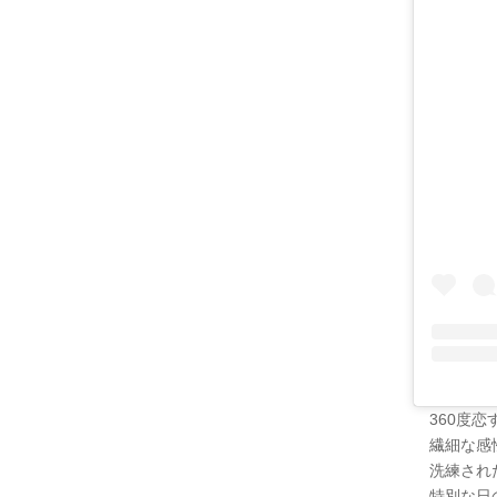
360度恋
繊細な感性
洗練され
特別な日