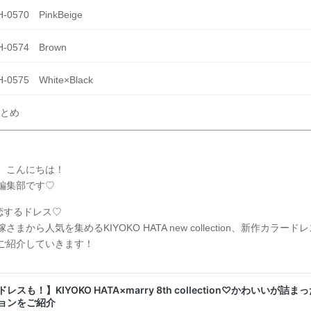
H-0570 PinkBeige
H-0574 Brown
H-0575 White×Black
とめ
、こんにちは！
Y編集部です♡
、恋するドレス♡
さまから人気を集めるKIYOKO HATA new collection、新作カラード
ご紹介していきます！