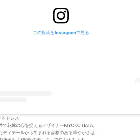
この投稿をInstagramで見る
するドレス
で花嫁の心を捉えるデザイナーKIYOKO HATA。
たディテールから生まれる品格のある華やかさは、
の花嫁を「360度の美しさ」で包み込みます。