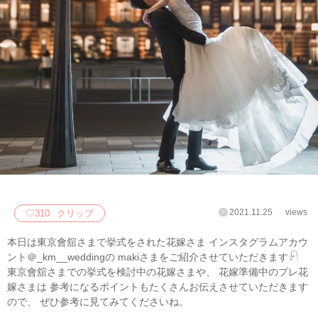
2021.11.25
views
♡
310
クリップ
本日は東京會舘さまで挙式をされた花嫁さま インスタグラムアカウ
ント＠_km__wedding の makiさまをご紹介させていただきます𓍯
東京會舘さまでの挙式を検討中の花嫁さまや、 花嫁準備中のプレ花
嫁さまは 参考になるポイントもたくさんお伝えさせていただきます
ので、 ぜひ参考に見てみてくださいね。