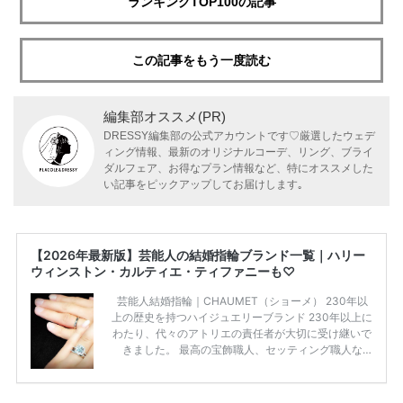
ランキングTOP100の記事
この記事をもう一度読む
編集部オススメ(PR)
DRESSY編集部の公式アカウントです♡厳選したウェデ
ィング情報、最新のオリジナルコーデ、リング、ブライ
ダルフェア、お得なプラン情報など、特にオススメした
い記事をピックアップしてお届けします｡
【2026年最新版】芸能人の結婚指輪ブランド一覧｜ハリー
ウィンストン・カルティエ・ティファニーも♡
芸能人結婚指輪｜CHAUMET（ショーメ） 230年以
上の歴史を持つハイジュエリーブランド 230年以上に
わたり、代々のアトリエの責任者が大切に受け継いで
きました。 最高の宝飾職人、セッティング職人な
ど、 ジュエリー製作にかかわる人々が、厳選された
高品質の宝石を扱っています。 至高のデザインと品
質にうっとりしてしまうブランドです♡ 矢沢心さ