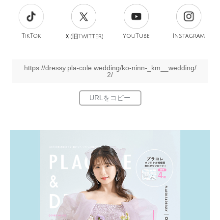
TikTok
旧
YouTube
Instagram
Ｘ(
Twitter)
https://dressy.pla-cole.wedding/ko-ninn-_km__wedding/
2/