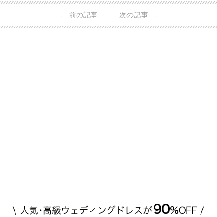
ん・魔裟斗さんの婚約指輪 魔裟斗さんが矢沢さんに
←
前の記事
次の記事
→
贈られた指輪は1カラットのものです。 ショーメの価
格相場は30万～60万ですが、 高いものだと数百万円
程です。1カラットが約200万円なので、 魔裟斗さん
が選んだ指輪は200万円以上のものだと想定できま
す。 【 […]
続きを読む