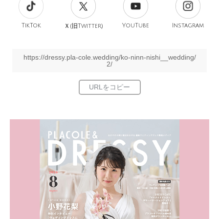
TikTok
旧
YouTube
Instagram
Ｘ(
Twitter)
https://dressy.pla-cole.wedding/ko-ninn-nishi__wedding/
2/