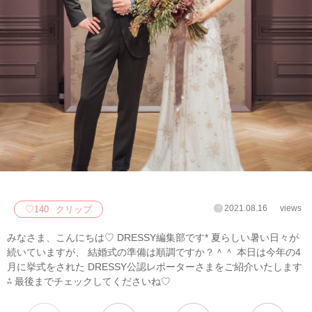
2021.08.16
views
♡
140
クリップ
みなさま、こんにちは♡ DRESSY編集部です* 夏らしい暑い日々が
続いていますが、 結婚式の準備は順調ですか？＾＾ 本日は今年の4
月に挙式をされた DRESSY公認レポーターさまをご紹介いたします
⁂ 最後までチェックしてくださいね♡