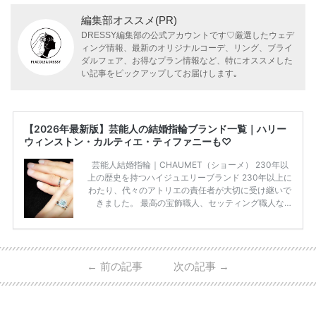
編集部オススメ(PR)
DRESSY編集部の公式アカウントです♡厳選したウェデ
ィング情報、最新のオリジナルコーデ、リング、ブライ
ダルフェア、お得なプラン情報など、特にオススメした
い記事をピックアップしてお届けします｡
【2026年最新版】芸能人の結婚指輪ブランド一覧｜ハリー
ウィンストン・カルティエ・ティファニーも♡
芸能人結婚指輪｜CHAUMET（ショーメ） 230年以
上の歴史を持つハイジュエリーブランド 230年以上に
わたり、代々のアトリエの責任者が大切に受け継いで
きました。 最高の宝飾職人、セッティング職人な
ど、 ジュエリー製作にかかわる人々が、厳選された
高品質の宝石を扱っています。 至高のデザインと品
質にうっとりしてしまうブランドです♡ 矢沢心さ
ん・魔裟斗さんの婚約指輪 魔裟斗さんが矢沢さんに
←
前の記事
次の記事
→
贈られた指輪は1カラットのものです。 ショーメの価
格相場は30万～60万ですが、 高いものだと数百万円
程です。1カラットが約200万円なので、 魔裟斗さん
が選んだ指輪は200万円以上のものだと想定できま