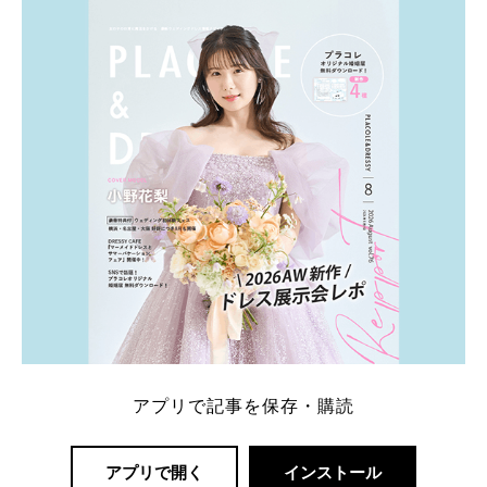
内容：特典金額・条件・応募方法・注意点 「どこが
一番お得？」「プラコレの特典は？」といった疑問も
解決します。 まずは診断で候補を絞れる「ウェディ
ング診断」か、体験型 […]
続きを読む
アプリで記事を保存・購読
アプリで開く
インストール