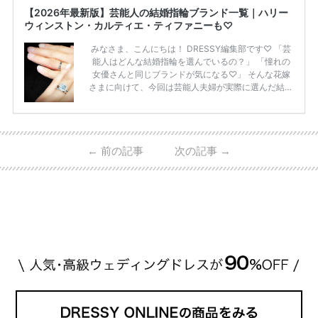
【2026年最新版】芸能人の結婚指輪ブランド一覧｜ハリー
ウィンストン・カルティエ・ティファニーも♡
みなさま、こんにちは！ DRESSY編集部です♡ 「芸
能人はどんな結婚指輪を選んでいるの？」 「憧れの
女優さんと同じブランドが気になる♡」 そんな花嫁
さまに向けて、今回は芸能人夫婦が実際に選んだ結婚
指輪・婚約指輪をブランド別にまとめました！ ハリ
ーウィンストンやカルティエ、ティファニーなど世界
的ハイブランドから、俄（NIWAKA）やI-PRIMOなど
日本で人気のブランドまで幅広くご紹介。 さらに、
←
前の記事
次の記事
→
・愛用している芸能人夫婦 ・リングの特徴や魅力 ・
推定価格帯 ・花嫁人気が高い理由 などもあわせて解
説していきます♡ 「芸能人の結婚指輪ってやっぱり
高い？」 「手が届くブランドもある？」 「人気ブラ
[…]
続きを読む