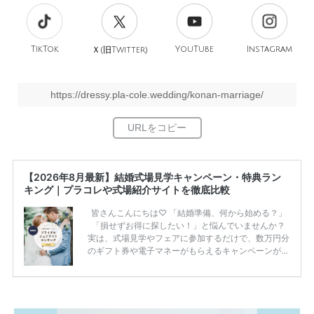
TikTok
旧
YouTube
Instagram
Ｘ(
Twitter)
https://dressy.pla-cole.wedding/konan-marriage/
【2026年8月最新】結婚式場見学キャンペーン・特典ラン
キング｜プラコレや式場紹介サイトを徹底比較
皆さんこんにちは♡ 「結婚準備、何から始める？」
「損せずお得に探したい！」と悩んでいませんか？
実は、式場見学やフェアに参加するだけで、数万円分
のギフト券や電子マネーがもらえるキャンペーンがあ
ります。 ただし、サイトごとに特典額や条件が違う
ため、比較せずに選ぶと損をしてしまうことも……。
そこでこの記事では、【2026年8月最新】結婚式場見
学キャンペーン特典ランキングを公開！ 比較サイ
ト：プラコレ、ゼクシィ、ハナユメ、マイナビ 掲載