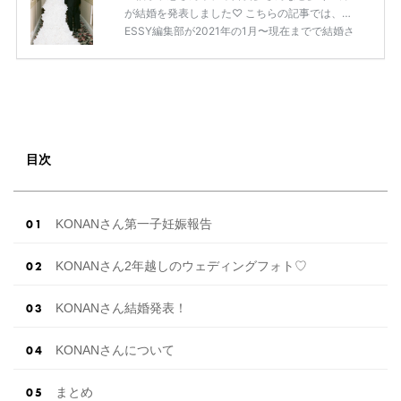
が結婚を発表しました♡ こちらの記事では、DR
ESSY編集部が2021年の1月〜現在までで結婚さ
れた芸能人の方をまとめてみました！ さまざま
な芸能人や有名人の方の幸せな結婚報告をぜひ
ご覧ください♡ こちらの記事は随時更新して行
きます◎ ぜひcheckしてくださいね♡ 【7/20
(土)7/21(日)7/22(月)限定】＜横浜駅直結＞結婚
式場相談やスタートドレスフォト、前撮り相談
もできちゃう♡ウェディング初体験フェス in 横
目次
浜⚐ 【7/27(土)7/28(日) […]
続きを読む
KONANさん第一子妊娠報告
KONANさん2年越しのウェディングフォト♡
KONANさん結婚発表！
KONANさんについて
まとめ