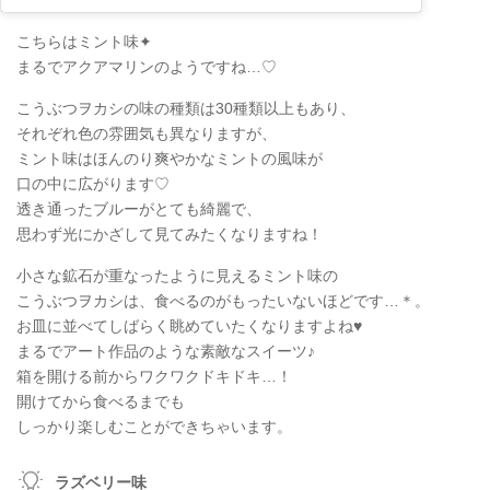
こちらはミント味✦
まるでアクアマリンのようですね…♡
こうぶつヲカシの味の種類は30種類以上もあり、
それぞれ色の雰囲気も異なりますが、
ミント味はほんのり爽やかなミントの風味が
口の中に広がります♡
透き通ったブルーがとても綺麗で、
思わず光にかざして見てみたくなりますね！
小さな鉱石が重なったように見えるミント味の
こうぶつヲカシは、食べるのがもったいないほどです…＊。
お皿に並べてしばらく眺めていたくなりますよね♥
まるでアート作品のような素敵なスイーツ♪
箱を開ける前からワクワクドキドキ…！
開けてから食べるまでも
しっかり楽しむことができちゃいます。
ラズベリー味