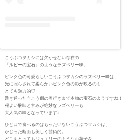
こうぶつヲカシには欠かせない存在の
『ルビーの宝石』のようなラズベリー味。
ピンク色の可愛らしいこうぶつヲカシのラズベリー味は、
光に照らされて柔らかいピンク色の影が映るのも
とても魅力的♡
透き通った向こう側の奥行きまで本物の宝石のようですね！
程よい酸味と甘みが絶妙なラズベリーも
大人気の味となっています♩
ひと口で食べるのはもったいないこうぶつヲカシは、
かじった断面も美しく芸術的。
どこをとってもジュエリーのようなお菓子を