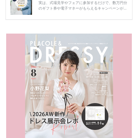
実は、式場見学やフェアに参加するだけで、数万円分
のギフト券や電子マネーがもらえるキャンペーンがあ
ります。 ただし、サイトごとに特典額や条件が違う
ため、比較せずに選ぶと損をしてしまうことも……。
そこでこの記事では、【2026年8月最新】結婚式場見
学キャンペーン特典ランキングを公開！ 比較サイ
ト：プラコレ、ゼクシィ、ハナユメ、マイナビ 掲載
内容：特典金額・条件・応募方法・注意点 「どこが
一番お得？」「プラコレの特典は？」といった疑問も
解決します。 まずは診断で候補を絞れる「ウェディ
ング診断」か、体験型 […]
続きを読む