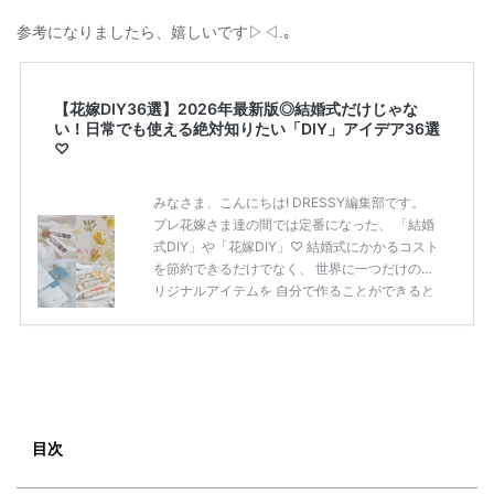
参考になりましたら、嬉しいです▷◁.｡
【花嫁DIY36選】2026年最新版◎結婚式だけじゃな
い！日常でも使える絶対知りたい「DIY」アイデア36選
♡
みなさま、こんにちは! DRESSY編集部です。
プレ花嫁さま達の間では定番になった、 「結婚
式DIY」や「花嫁DIY」♡ 結婚式にかかるコスト
を節約できるだけでなく、 世界に一つだけのオ
リジナルアイテムを 自分で作ることができると
いうのが魅力ですよね◎ そこで今回は、「花嫁
DIY」におすすめしたい 定番アイテムからトレ
ンドのおしゃれアイテムまで まとめてご紹介し
ます♡ ぜひ最後までcheckして オリジナルアイ
テムを作ってみてくださいね◎ ＼花嫁必見／今
月の式場探しで特典が貰えるサイトランキング
♡ 【7月はとっても豪華◎*】式場探しで特典が
目次
貰えるサイトランキング♡♥各社のキャンペー
ン内容をま […]
続きを読む