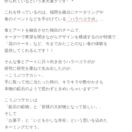
作られているという寒天菓子です･ﾟ＊
これを作っているのは、福岡を拠点にケータリングや
食のイベントなどを手がけている
「ハラペコラボ」
。
食とアートを融合させた独自のチームで、
オーダーで希望を聞きながらデザインを構成するのが特徴で
「花のケーキ」など、今までみたことのない食の体験を
提供してくれるんです！！
そんな食とアートに日々向き合うハラペコラボが
研究に研究を重ねて生み出したのが、
＜こうぶつヲカシ＞。
手に取って光に当たった時の、キラキラや艶やかさも
本物の鉱石のようで思わずときめいちゃいます♡**
こうぶつヲカシは
「鉱石の鉱物」と「皆様の大好物となって欲しい」、
そして
「お菓子」と「いとをかしな存在」という思いを込めた
ネーミングだそう。