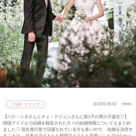
2022.06.02
views
♡
140
クリップ
【パク・シネさんとチェ・テジュンさんに第1子の男の子誕生♡】
韓国アイドルで結婚を報告された方々の結婚情報についてもまとめ
ました♡ 現在進行形で活躍されている方も多いので、 結婚を決意す
ることは、 日本のアイドルも韓国アイドルも容易いことではなかっ