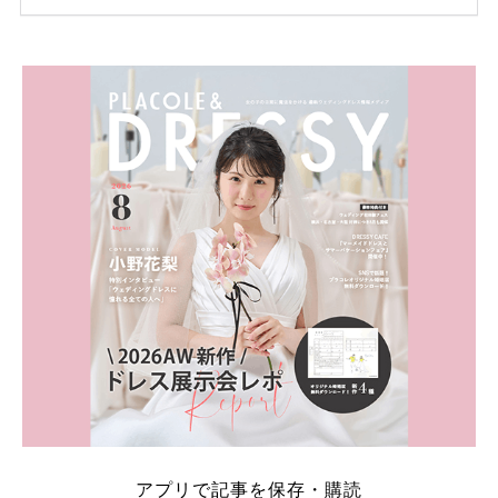
ため、比較せずに選ぶと損をしてしまうことも……。
そこでこの記事では、【2026年8月最新】結婚式場見
学キャンペーン特典ランキングを公開！ 比較サイ
ト：プラコレ、ゼクシィ、ハナユメ、マイナビ 掲載
内容：特典金額・条件・応募方法・注意点 「どこが
一番お得？」「プラコレの特典は？」といった疑問も
解決します。 まずは診断で候補を絞れる「ウェディ
ング診断」か、体験型 […]
続きを読む
アプリで記事を保存・購読