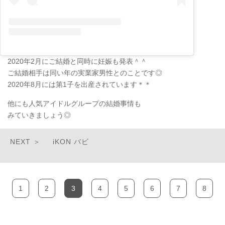
2020年2月にご結婚と同時に妊娠も発表＾＾
ご結婚相手は同い年の実業家男性とのことです◎
2020年8月には第1子を出産されています＊＊
他にも人気アイドルグループの結婚事情も
みていきましょう◎
iKON バビ
1
2
3
4
5
6
7
8