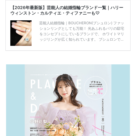
【2026年最新版】芸能人の結婚指輪ブランド一覧｜ハリー
ウィンストン・カルティエ・ティファニーも♡
芸能人結婚指輪｜BOUCHERON(ブシュロン) ファッ
ションリングとしても万能！ 光あふれるパリの邸宅
をコンセプトにしているブランドで、 ホワイトマリ
ッジリングが広く知られています。 ブシュロンで特
に人気を集めている 「キャトルホワイトマリッジリ
ング」は、 小栗さんと山田さんが結婚指輪に選ばれ
ました！ 存在感がしっかりある上にラグジュアリー
なので、 とても人気となっているのです。 その相場
は、10～30万円ほどとなっています。 小栗旬さん・
山田優さんの結婚指輪 出典:ブシュロンの公式HPをch
eck！ 婚約指輪にTiffanyを着用された 小栗旬さんと
山田優さん。 結婚指輪は、ブシュロン（ […]
続きを
読む