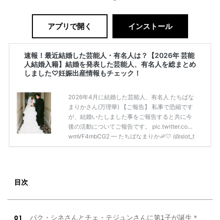
アプリで開く
インストール
速報！最近結婚した芸能人・有名人は？【2026年 芸能
人結婚入籍】結婚を発表した芸能人、有名人を総まとめ
しました♡妊娠出産情報もチェック！
2026年4月に結婚した芸能人、有名人 たちばな
まりかさん(万理華) 【ご報告】 私事で恐縮です
が、結婚いたしました事をご報告すると共に今
後の活動についてご報告です。 pic.twitter.com/
wmVF4mbCG2 — たちばなまりか🦐🤍 (@slot_t
_mrk) April 30, 2026 パチンコ・スロット業界で
活動するたちばなまりかさん(かつてはグラビア
アイドルの万理華さんとして活動)が2026年4月
30日にSNSを更新し、結婚と引退を発表されま
目次
した。 ビーチバレー選手・村上めぐみさん ビー
チバレー選手の村上めぐみさんが2026年4月29
日にインスタグラムを更新し、 […]
続きを読む
パク・シネさんとチェ・テジュンさんに第1子が誕生＊