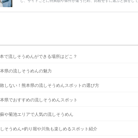
し、サイトごとに特典額や条件が違うため、比較せずに選ぶと損をし
うことも……。 そこでこの記事では、【2026年8月最新】結婚式場見
ンペーン特典ランキングを公開！ 比較サイト：プラコレ、ゼクシィ、
メ、マイナビ 掲載内容：特典金額・条件・応募方法・注意点 「どこが
得？」「プラコレの特典は？」といった疑問も解決します。 まずは診
補を絞れる「ウェディング診断」か、体験型 […]
続きを読む
本で流しそうめんができる場所はどこ？
本県の流しそうめんの魅力
敗しない！熊本県の流しそうめんスポットの選び方
本県でおすすめの流しそうめんスポット
蘇や菊池エリアで人気の流しそうめん
しそうめん+釣り堀や川魚も楽しめるスポット紹介