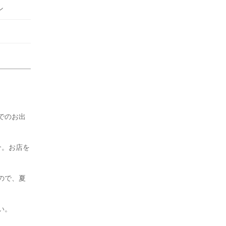
ン
でのお出
介。お店を
ので、夏
い。