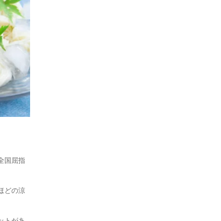
全国屈指
ほどの涼
ットがあ