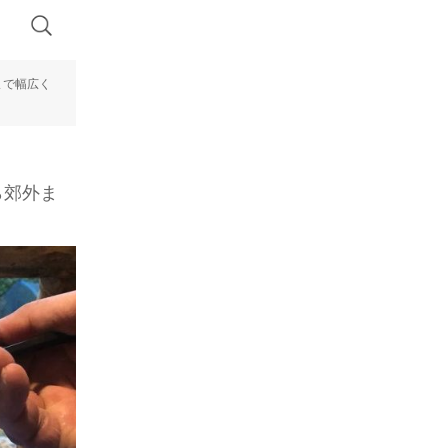
まで幅広く
ら郊外ま