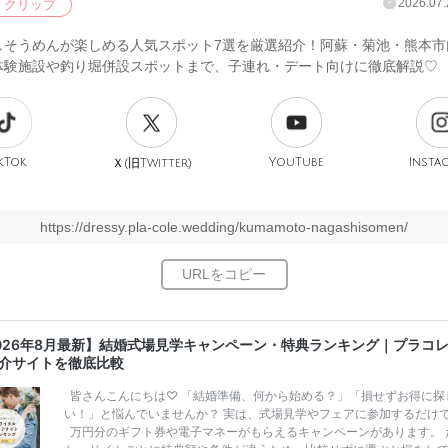
2026.07.
クリップ
しそうめんが楽しめる人気スポット7選を厳選紹介！阿蘇・菊池・熊本市
体験施設や釣り堀併設スポットまで、子連れ・デート向けに徹底解説♡
kTok
旧
YouTube
Insta
Ｘ(
Twitter)
https://dressy.pla-cole.wedding/kumamoto-nagashisomen/
026年8月最新】結婚式場見学キャンペーン・特典ランキング｜プラコ
介サイトを徹底比較
皆さんこんにちは♡ 「結婚準備、何から始める？」「損せずお得に探
い！」と悩んでいませんか？ 実は、式場見学やフェアに参加するだけ
万円分のギフト券や電子マネーがもらえるキャンペーンがあります。 