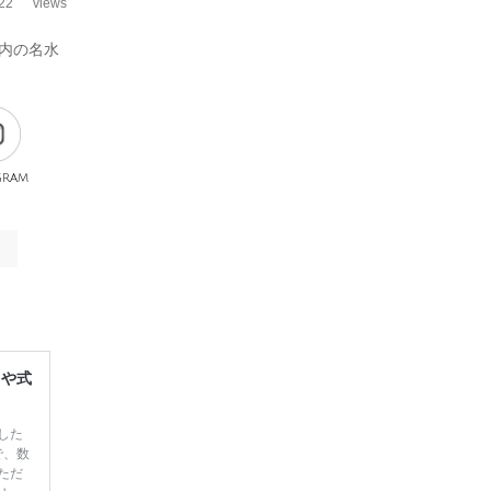
22
views
内の名水
gram
レや式
した
で、数
ただ