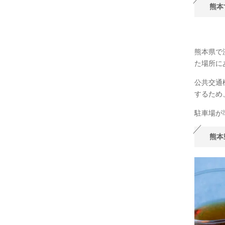
熊本
熊本県で
た場所に
公共交通
するため
駐車場が
熊本