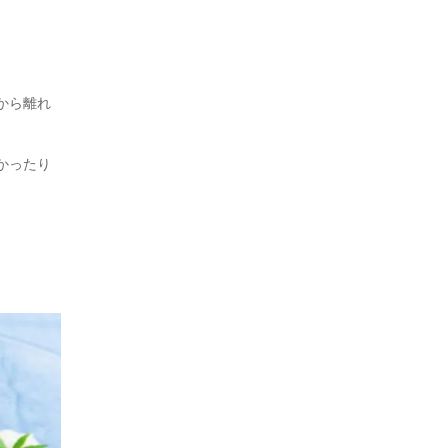
から離れ
かったり
。