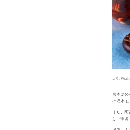
出典：Pixa
熊本県の
の湧水地
また、阿
しい環境
場所によ