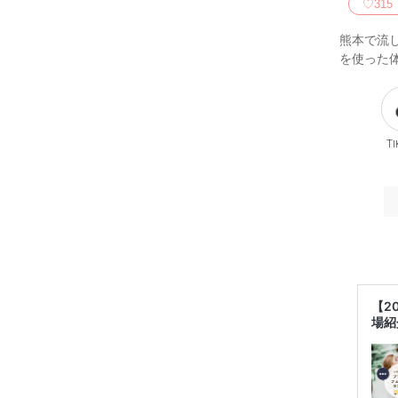
♡
315
熊本で流
を使った
Ti
【2
場紹