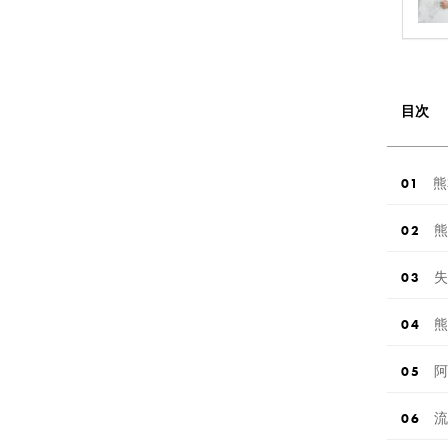
目次
熊
熊
失
熊
阿
流