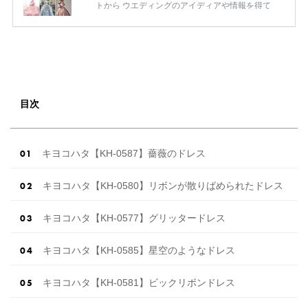
トから ウエディングのアイディアや情報を得て
いる花嫁が増えてきていますよね。 ​ 今回は常に
アンテナをはっている TikTok、Instagramユー
ザー768名が 2025年秋冬新作ドレスコレクショ
ンの 人気投票に参加しました。 こちらの記事で
は集計結果をリアルなランキングにまとめてい
ます。 (※2025年8月の調査結果です) ​​ ドレスの
こだわりに関するアンケートでは、 全体の86％
目次
の女性がドレスにこ […]
続きを読む
キヨコハタ【KH-0587】薔薇のドレス
キヨコハタ【KH-0580】リボンが散りばめられたドレス
キヨコハタ【KH-0577】グリッタードレス
キヨコハタ【KH-0585】星空のようなドレス
キヨコハタ【KH-0581】ビックリボンドレス