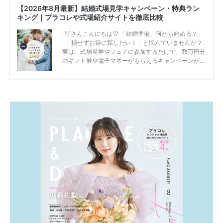
【2026年8月最新】結婚式場見学キャンペーン・特典ラン
キング｜プラコレや式場紹介サイトを徹底比較
皆さんこんにちは♡ 「結婚準備、何から始める？」
「損せずお得に探したい！」と悩んでいませんか？
実は、式場見学やフェアに参加するだけで、数万円分
のギフト券や電子マネーがもらえるキャンペーンがあ
ります。 ただし、サイトごとに特典額や条件が違う
ため、比較せずに選ぶと損をしてしまうことも……。
そこでこの記事では、【2026年8月最新】結婚式場見
学キャンペーン特典ランキングを公開！ 比較サイ
ト：プラコレ、ゼクシィ、ハナユメ、マイナビ 掲載
内容：特典金額・条件・応募方法・注意点 「どこが
一番お得？」「プラコレの特典は？」といった疑問も
解決します。 まずは診断で候補を絞れる「ウェディ
ング診断」か、体験型 […]
続きを読む