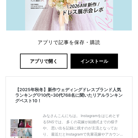
アプリで記事を保存・購読
アプリで開く
インストール
【2025年秋冬】新作ウェディングドレスブランド人気
ランキング♡10代~30代768名に聞いたリアルランキン
グベスト10！
みなさんこんにちは。 Instagramをはじめとす
るSNSでは、 多くの花嫁が結婚式までの様子
や、 思い出を記録に残すのが主流となってお
り、 最近だとInstagramで先輩花嫁やアカウン