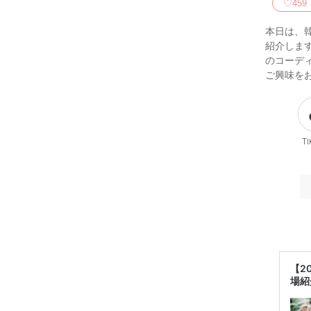
♡
459
本日は、
紹介しま
のコーデ
ご興味を
Ti
【2
場紹