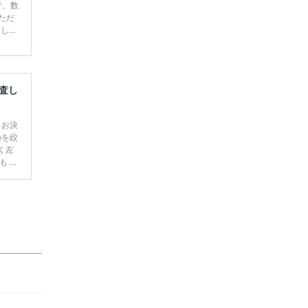
で、数
ただ
てしま
学キャ
ハナユ
一番お
断で候
査し
 お決
のを絞
く左
も 髪
に着
んな花
 まだ
【厳