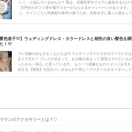
い！」と悩んでいませんか？ 実は、式場見学やフェアに参加するだけ
万円分のギフト券や電子マネーがもらえるキャンペーンがあります。 
し、サイトごとに特典額や条件が違うため、比較せずに選ぶと損をし
うことも……。 そこでこの記事では、【2026年8月最新】結婚式場見
ンペーン特典ランキングを公開！ 比較サイト：プラコレ、ゼクシィ、
メ、マイナビ 掲載内容：特典金額・条件・応募方法・注意点 「どこが
得？」「プラコレの特典は？」といった疑問も解決します。 まずは診
髪色迷子♡】ウェディングドレス・カラードレスと相性の良い髪色を調
補を絞れる「ウェディング診断」か、体験型 […]
続きを読む
た！♡
プレ花嫁のみなさまこんにちは♡ ウェディングドレスやカラードレスは
まりですか？ ドレスが決まって、お小物も決まって 髪型もやりたいも
ったから一安心.. と思っている方。 もう一つ花嫁さまのイメージを大き
右する 【髪色】を忘れていませんか!? 同じヘアスタイルをオーダーして
色ひとつでそのイメージはがらりと変わります。 本当になりたい花嫁姿
実に近づくなら 髪型も研究しておくことをおすすめします◎ 今回はそ
嫁さまの【髪色】に注目して 色々なお写真をご紹介していきますので、
何も考えていなかった..！という方も ぜひ参考にしてみてくださいね◎ 
選したアイテムだけ […]
続きを読む
ラウンのアクセサリーとは？♡