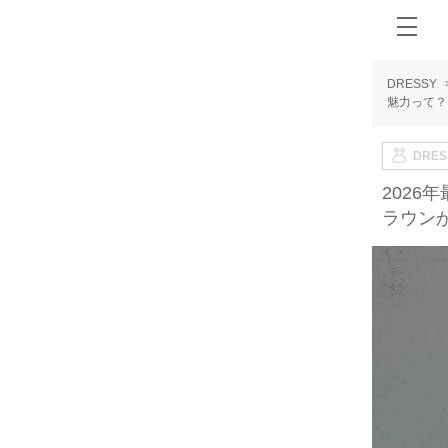
DRESSY
魅力って？
DRE
202
ラウン