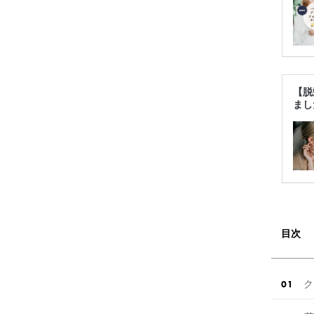
【脱
まし
目次
ク