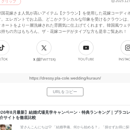
2025.12.
クリップ
韓国花嫁さま人気が高いアイテム【クラウン】を使用した花嫁コーディ
す。エレガントでお上品、どこかクラシカルな印象を受けるクラウンは
ィネートをより一層洗練された雰囲気に仕上げてくれます。韓国風ウェ
お持ちの方はもちろん、ザ・花嫁コーデがタイプな方も是非ご覧あれ！
kTok
旧
YouTube
Insta
Ｘ(
Twitter)
https://dressy.pla-cole.wedding/kuraun/
026年8月最新】結婚式場見学キャンペーン・特典ランキング｜プラコ
介サイトを徹底比較
皆さんこんにちは♡ 「結婚準備、何から始める？」「損せずお得に探