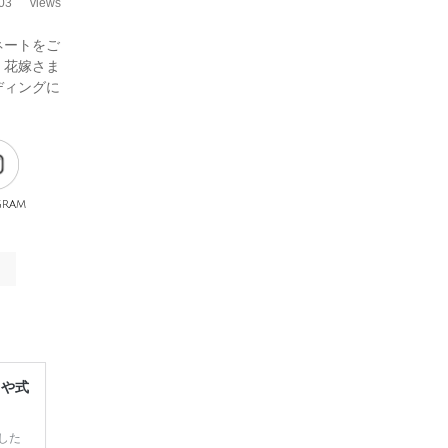
03
views
ネートをご
、花嫁さま
ディングに
gram
レや式
した