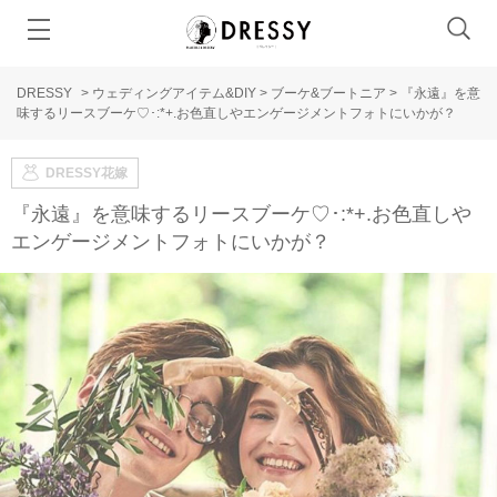
DRESSY
>
ウェディングアイテム&DIY
>
ブーケ&ブートニア
>
『永遠』を意
味するリースブーケ♡･:*+.お色直しやエンゲージメントフォトにいかが？
DRESSY花嫁
『永遠』を意味するリースブーケ♡･:*+.お色直しや
エンゲージメントフォトにいかが？