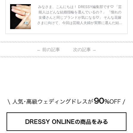
みなさま、こんにちは！ DRESSY編集部です♡ 「芸
能人はどんな結婚指輪を選んでいるの？」 「憧れの
女優さんと同じブランドが気になる♡」 そんな花嫁
さまに向けて、今回は芸能人夫婦が実際に選んだ結婚
指輪・婚約指輪をブランド別にまとめました！ ハリ
ーウィンストンやカルティエ、ティファニーなど世界
的ハイブランドから、俄（NIWAKA）やI-PRIMOなど
日本で人気のブランドまで幅広くご紹介。 さらに、
←
前の記事
次の記事
→
・愛用している芸能人夫婦 ・リングの特徴や魅力 ・
推定価格帯 ・花嫁人気が高い理由 などもあわせて解
説していきます♡ 「芸能人の結婚指輪ってやっぱり
高い？」 「手が届くブランドもある？」 「人気ブラ
[…]
続きを読む