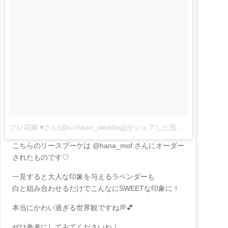
プレ花嫁 ♥︎さん(@s.chaan_wedding)がシェアした投稿
–
8月 16, 20
こちらのリースブーケは @hana_mof さんにオーダー
されたものです♡
一見すると大人な印象を与えるラベンダーも
白と組み合わせるだけでこんなにSWEETな印象に！
本当にかわい過ぎる世界観ですね💭💕
ぜひ参考にしてみてくださいね！