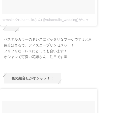
☆mako☆rubantulleさん(@rubantulle_wedding)がシェアした投稿
–
3
パステルカラーのドレスにピッタリなブーケですよね❇︎
気分はまるで、ディズニープリンセス♡！！
フリフリなドレスにとっても合います！
オシャレで可愛い花嫁さん、注目です🌸
色の組合せがオシャレ！！