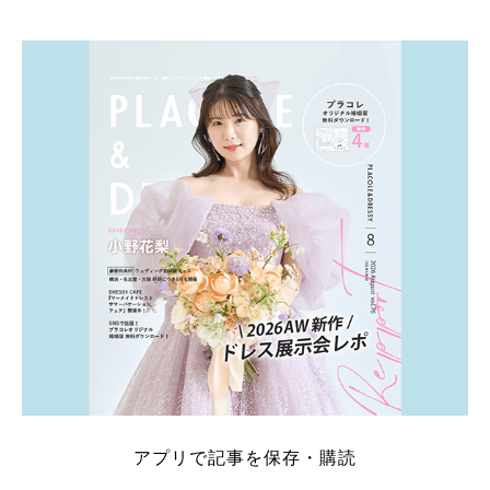
そこでこの記事では、【2026年8月最新】結婚式場見
学キャンペーン特典ランキングを公開！ 比較サイ
ト：プラコレ、ゼクシィ、ハナユメ、マイナビ 掲載
内容：特典金額・条件・応募方法・注意点 「どこが
一番お得？」「プラコレの特典は？」といった疑問も
解決します。 まずは診断で候補を絞れる「ウェディ
ング診断」か、体験型 […]
続きを読む
アプリで記事を保存・購読