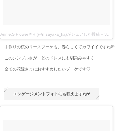
Annie.S Flowerさん(@n.sayaka_ka)がシェアした投稿
–
3月 14, 2018 at 5:14午前 PDT
手作りの桜のリースブーケも、春らしくてカワイイですね🌸
このシンプルさが、どのドレスにも馴染みやすく
全ての花嫁さまにおすすめしたいブーケです♡
エンゲージメントフォトにも映えますね❤︎