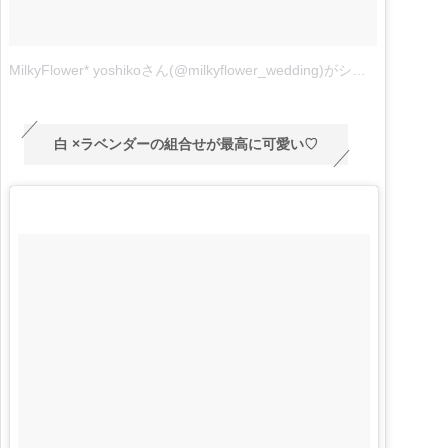
MilkyFlower* yoshikoさん(@milkyflower_wedding)がシェアした投稿
白 ×ラベンダーの組合せが最高に可愛い♡