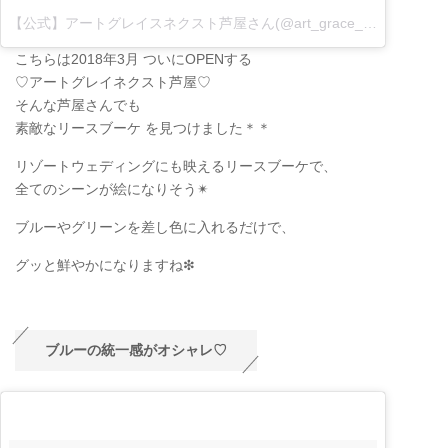
【公式】アートグレイスネクスト芦屋さん(@art_grace_next_ashiya)がシェアした投稿
こちらは2018年3月 ついにOPENする
♡アートグレイネクスト芦屋♡
そんな芦屋さんでも
素敵なリースブーケ を見つけました＊＊
リゾートウェディングにも映えるリースブーケで、
全てのシーンが絵になりそう✴︎
ブルーやグリーンを差し色に入れるだけで、
グッと鮮やかになりますね❇︎
ブルーの統一感がオシャレ♡