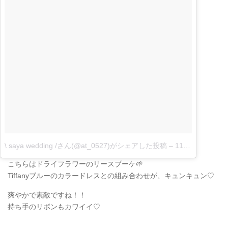
\ saya wedding /さん(@at_0527)がシェアした投稿
–
11月 30, 2017 at 2:07午前 PST
こちらはドライフラワーのリースブーケ🌱
Tiffanyブルーのカラードレスとの組み合わせが、キュンキュン♡
爽やかで素敵ですね！！
持ち手のリボンもカワイイ♡