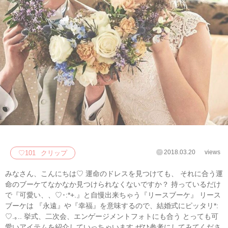
2018.03.20
views
♡
101
クリップ
みなさん、こんにちは♡ 運命のドレスを見つけても、 それに合う運
命のブーケてなかなか見つけられなくないですか？ 持っているだけ
で『可愛い、、♡･:*+.』と自慢出来ちゃう『リースブーケ』 リース
ブーケは 『永遠』や『幸福』を意味するので、結婚式にピッタリ*:
♡.｡.. 挙式、二次会、エンゲージメントフォトにも合う とっても可
愛いアイテムを紹介していっちゃいます︎ ぜひ参考にしてみてくださ