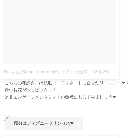
Noelさん(@noel_tumnus)がシェアした投稿
–
12月 20, 2017 at 3:52午前 PST
こちらの花嫁さまは私服コーディネートに合せたリースブーケを
赤いお花が秋にピッタリ！
是非エンゲージメントフォトの参考にもしてみましょう❤︎
気分はディズニープリンセス❤︎