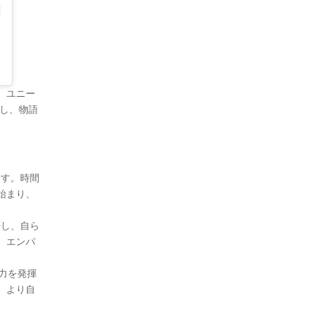
。ユニー
し、物語
ます。時間
始まり、
否し、自ら
、エンパ
造力を発揮
、より自