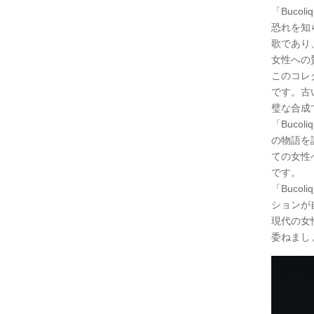
「Buc
恐れを知
歌であり
女性への
このコレ
です。古
璧な合成
「Buc
の物語を
ての女性
です。
「Buco
ションが
現代の女
委ねまし