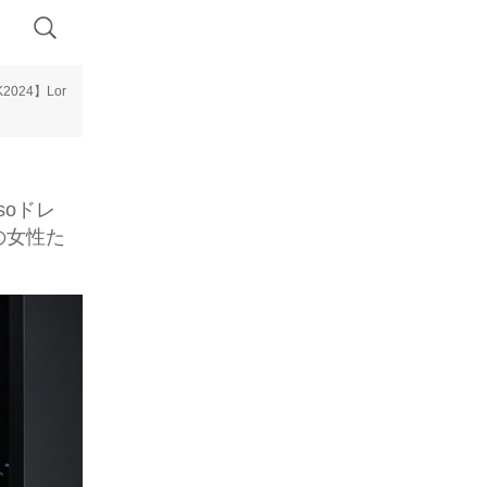
K2024】Lor
osoドレ
の女性た