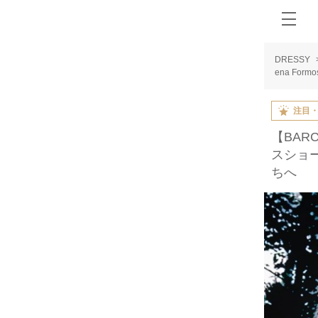
DRESSY
ena Fo
注目
【BARC
スショー
ちへ