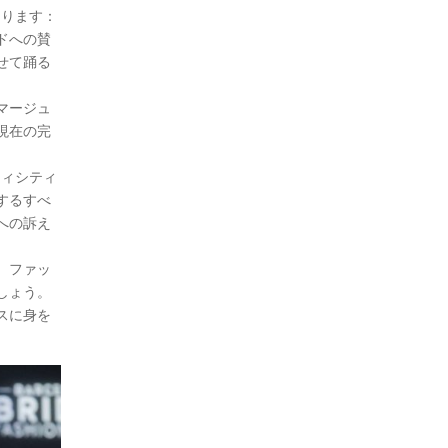
あります：
ドへの賛
せて踊る
マージュ
現在の完
ティシティ
するすべ
への訴え
う。ファッ
しょう。
スに身を