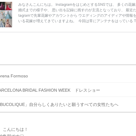
みなさんこんにちは。 InstagramをはじめとするSNSでは、 多くの花
婚式までの様子や、 思い出を記録に残すのが主流となっており、 最近だと
tagramで先輩花嫁やアカウントから ウエディングのアイディアや情報
いる花嫁が増えてきていますよね。 ​ 今回は常にアンテナをはっている Ti
k、Instagramユーザー768名が 2025年秋冬新作ドレスコレクションの
票に参加しました。 こちらの記事では集計結果をリアルなランキングに
めています。 (※2025年8月の調査結果です) ​​ ドレスのこだわりに関す
ケートでは、 全体の86％の女性がドレスにこ […]
続きを読む
orena Formoso
ARCELONA BRIDAL FASHION WEEK ドレスショー
BUCOLIQUE」自分らしくありたいと願うすべての女性たちへ
、こんにちは！