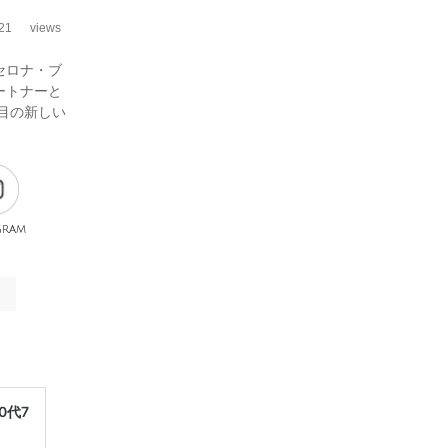
21
views
セロナ・ブ
ートナーと
番目の新しい
gram
0代7