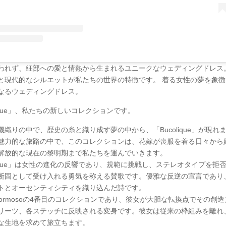
われず、細部への愛と情熱から生まれるユニークなウェディングドレス
と現代的なシルエットが私たちの世界の特徴です。 着る女性の夢を象徴
なるウェディングドレス。
lique」、私たちの新しいコレクションです。
機織りの中で、歴史の糸と織り成す夢の中から、「Bucolique」が現れ
魅力的な旅路の中で、このコレクションは、花嫁が喪服を着る日々から
解放的な現在の黎明期まで私たちを運んでいきます。
olique」は女性の進化の反響であり、規範に挑戦し、ステレオタイプを拒
断固として受け入れる勇気を称える賛歌です。優雅な反逆の宣言であり
トとオーセンティシティを織り込んだ詩です。
a Formosoの4番目のコレクションであり、彼女が大胆な転換点でその創
リーツ、各ステッチに反映される変身です。彼女は従来の枠組みを離れ
な生地を求めて旅立ちます。