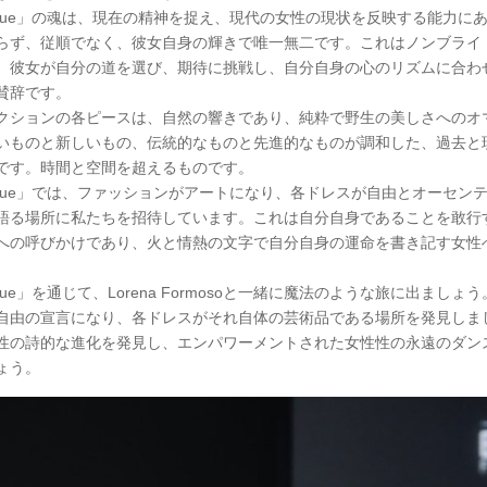
olique」の魂は、現在の精神を捉え、現代の女性の現状を反映する能力に
らず、従順でなく、彼女自身の輝きで唯一無二です。これはノンブライ
、彼女が自分の道を選び、期待に挑戦し、自分自身の心のリズムに合わ
賛辞です。
クションの各ピースは、自然の響きであり、純粋で野生の美しさへのオ
いものと新しいもの、伝統的なものと先進的なものが調和した、過去と
です。時間と空間を超えるものです。
olique」では、ファッションがアートになり、各ドレスが自由とオーセン
語る場所に私たちを招待しています。これは自分自身であることを敢行
への呼びかけであり、火と情熱の文字で自分自身の運命を書き記す女性
lique」を通じて、Lorena Formosoと一緒に魔法のような旅に出ましょ
自由の宣言になり、各ドレスがそれ自体の芸術品である場所を発見しま
性の詩的な進化を発見し、エンパワーメントされた女性性の永遠のダン
ょう。