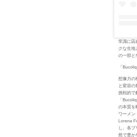
常識に囚
クな生地
の一部と
「Buco
想像力の
と変容の
挑戦的で
「Buc
の本質を
ワーメン
Loren
し、各プ
然で豊か