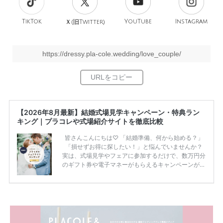
TikTok
旧
YouTube
Instagram
Ｘ(
Twitter)
https://dressy.pla-cole.wedding/love_couple/
【2026年8月最新】結婚式場見学キャンペーン・特典ラン
キング｜プラコレや式場紹介サイトを徹底比較
皆さんこんにちは♡ 「結婚準備、何から始める？」
「損せずお得に探したい！」と悩んでいませんか？
実は、式場見学やフェアに参加するだけで、数万円分
のギフト券や電子マネーがもらえるキャンペーンがあ
ります。 ただし、サイトごとに特典額や条件が違う
ため、比較せずに選ぶと損をしてしまうことも……。
そこでこの記事では、【2026年8月最新】結婚式場見
学キャンペーン特典ランキングを公開！ 比較サイ
ト：プラコレ、ゼクシィ、ハナユメ、マイナビ 掲載
内容：特典金額・条件・応募方法・注意点 「どこが