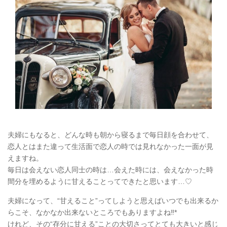
夫婦にもなると、どんな時も朝から寝るまで毎日顔を合わせて、
恋人とはまた違って生活面で恋人の時では見れなかった一面が見
えますね。
毎日は会えない恋人同士の時は…会えた時には、会えなかった時
間分を埋めるように甘えることってできたと思います…♡
夫婦になって、“甘えること”ってしようと思えばいつでも出来るか
らこそ、なかなか出来ないところでもありますよね‼︎*
けれど、その“存分に甘える”ことの大切さってとても大きいと感じ