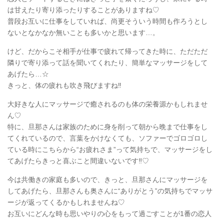
は甘えたり寄り添ったりすることがありますね♡
普段お互いに仕事をしていれば、尚更そういう時間も作ろうとし
ないとなかなか無いことも多いかと思います…。
けど、だからこそ相手が仕事で疲れて帰ってきた時に、ただただ
隣りで寄り添って話を聞いてくれたり、簡単なマッサージをして
あげたら…☆
きっと、体の疲れも吹き飛びますね‼︎
大好きな人にマッサージで癒されるのも体の栄養源かもしれませ
ん♡
特に、旦那さんは家族のために身を削って朝から晩まで仕事をし
てくれているので、言葉をかけなくても、ソファーでゴロゴロし
ている時にこちらから“お疲れさま”って気持ちで、マッサージをし
てあげたらきっと喜ぶこと間違いないです‼︎♡
今は共働きの家庭も多いので、きっと、旦那さんにマッサージを
してあげたら、旦那さんも奥さんに“ありがとう”の気持ちでマッサ
ージが返ってくるかもしれませんね♡
お互いにどんな時も思いやりの心をもって過ごすことが1番の恋人