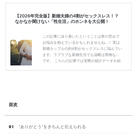
【2026年完全版】新婚夫婦の4割がセックスレス！？
なかなか聞けない「性生活」のホンネを大公開！
この記事に辿り着いたということは夜の営みで
お悩みを抱えているかもしれませんね…！ 実は
新婚カップルの約4割がセックスレスに悩んでい
ます。ラブラブな新婚生活でも油断は禁物なの
です。 こちらの記事では実際の統計データを紹
介しながら、営みの頻度やセックスレスのボー
ダーラインなど、人にはなかなか聞けない本音
と合わせてご紹介！ セックスレスの原因と解消
の方法もご紹介しますので「最近レスになって
きたかも！」と思っている新婚カップルは必見
です！ 新婚カップルの約4割がセックスレス！
その理由とは？ 出典：写真AC公式サイト 最近
目次
では「新婚だけれどセックスレス」という声が
多く、 「期間が空きすぎてそ […]
続きを読む
“ありがとう”をきちんと伝えられる