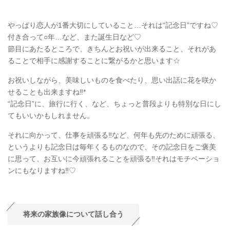
やっぱり恋人が1番大切にしていること…それは“記念日”ですね♡
付き合って○年…など、また誕生日など♡
節目にあたるところで、きちんとお祝いが出来ること、それがあ
ることで相手に感謝することに繋がるかと思います☆
お祝いしながら、美味しいものを食べたり、思い出話に花を咲か
せることも出来ますね‼︎*
“記念日”に、旅行に行く、など、ちょっと普段よりも特別な日にし
てもいいかもしれません。
それに向かって、仕事を頑張る‼︎など、何年も先のために頑張る、
というよりも記念日は毎年くるものなので、その記念日をご褒美
に思って、お互いに今頑張れることを頑張る‼︎それはモチベーショ
ンにもなりますね‼︎♡
将来の家族像について話し合う