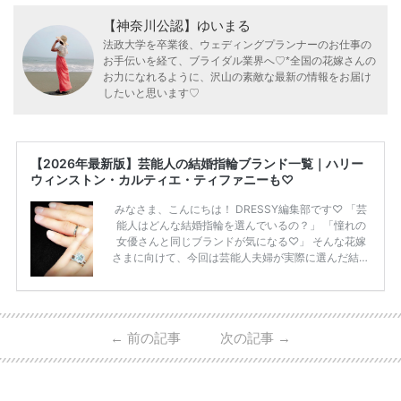
【神奈川公認】ゆいまる
法政大学を卒業後、ウェディングプランナーのお仕事の
お手伝いを経て、ブライダル業界へ♡*全国の花嫁さんの
お力になれるように、沢山の素敵な最新の情報をお届け
したいと思います♡
【2026年最新版】芸能人の結婚指輪ブランド一覧｜ハリー
ウィンストン・カルティエ・ティファニーも♡
みなさま、こんにちは！ DRESSY編集部です♡ 「芸
能人はどんな結婚指輪を選んでいるの？」 「憧れの
女優さんと同じブランドが気になる♡」 そんな花嫁
さまに向けて、今回は芸能人夫婦が実際に選んだ結婚
指輪・婚約指輪をブランド別にまとめました！ ハリ
ーウィンストンやカルティエ、ティファニーなど世界
的ハイブランドから、俄（NIWAKA）やI-PRIMOなど
日本で人気のブランドまで幅広くご紹介。 さらに、
←
前の記事
次の記事
→
・愛用している芸能人夫婦 ・リングの特徴や魅力 ・
推定価格帯 ・花嫁人気が高い理由 などもあわせて解
説していきます♡ 「芸能人の結婚指輪ってやっぱり
高い？」 「手が届くブランドもある？」 「人気ブラ