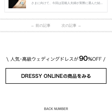
さまに向けて、今回は芸能人夫婦が実際に選んだ結婚
指輪・婚約指輪をブランド別にまとめました！ ハリ
ーウィンストンやカルティエ、ティファニーなど世界
的ハイブランドから、俄（NIWAKA）やI-PRIMOなど
日本で人気のブランドまで幅広くご紹介。 さらに、
←
前の記事
次の記事
→
・愛用している芸能人夫婦 ・リングの特徴や魅力 ・
推定価格帯 ・花嫁人気が高い理由 などもあわせて解
説していきます♡ 「芸能人の結婚指輪ってやっぱり
高い？」 「手が届くブランドもある？」 「人気ブラ
[…]
続きを読む
BACK NUMBER