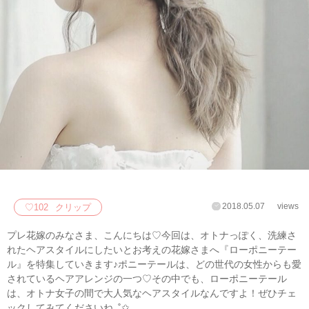
2018.05.07
views
♡
102
クリップ
プレ花嫁のみなさま、こんにちは♡今回は、オトナっぽく、洗練さ
れたヘアスタイルにしたいとお考えの花嫁さまへ『ローポニーテー
ル』を特集していきます♪ポニーテールは、どの世代の女性からも愛
されているヘアアレンジの一つ♡その中でも、ローポニーテール
は、オトナ女子の間で大人気なヘアスタイルなんですよ！ぜひチェ
ックしてみてくださいね｡˚✩｡