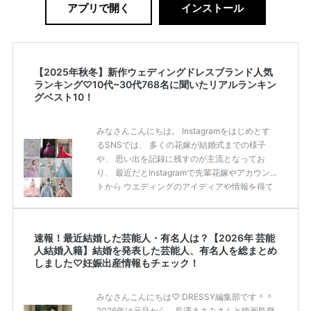
アプリで開く
インストール
【2025年秋冬】新作ウェディングドレスブランド人気
ランキング♡10代~30代768名に聞いたリアルランキン
グベスト10！
みなさんこんにちは。 Instagramをはじめとす
るSNSでは、 多くの花嫁が結婚式までの様子
や、 思い出を記録に残すのが主流となってお
り、 最近だとInstagramで先輩花嫁やアカウン
トから ウエディングのアイディアや情報を得て
いる花嫁が増えてきていますよね。 ​ 今回は常に
アンテナをはっている TikTok、Instagramユー
ザー768名が 2025年秋冬新作ドレスコレクショ
速報！最近結婚した芸能人・有名人は？【2026年 芸能
ンの 人気投票に参加しました。 こちらの記事で
人結婚入籍】結婚を発表した芸能人、有名人を総まとめ
は集計結果をリアルなランキングにまとめてい
しました♡妊娠出産情報もチェック！
ます。 (※2025年8月の調査結果です) ​​ ドレスの
こだわりに関するアンケートでは、 全体の86％
みなさんこんにちは♡ DRESSY編集部です＾＾
の女性がドレスにこ […]
続きを読む
2026年は元旦から、長澤まさみさんと映画監督