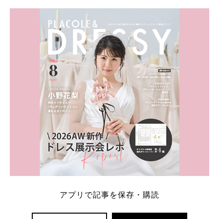
学キャンペーン特典ランキングを公開！ 比較サイ
ト：プラコレ、ゼクシィ、ハナユメ、マイナビ 掲載
内容：特典金額・条件・応募方法・注意点 「どこが
一番お得？」「プラコレの特典は？」といった疑問も
解決します。 まずは診断で候補を絞れる「ウェディ
ング診断」か、体験型 […]
続きを読む
アプリで記事を保存・購読