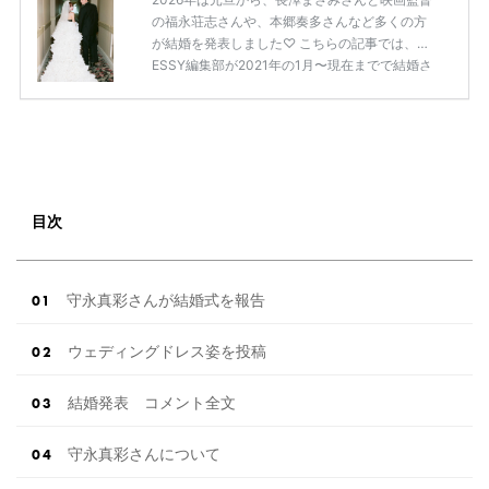
の福永荘志さんや、本郷奏多さんなど多くの方
が結婚を発表しました♡ こちらの記事では、DR
ESSY編集部が2021年の1月〜現在までで結婚さ
れた芸能人の方をまとめてみました！ さまざま
な芸能人や有名人の方の幸せな結婚報告をぜひ
ご覧ください♡ こちらの記事は随時更新して行
きます◎ ぜひcheckしてくださいね♡ 【7/20
(土)7/21(日)7/22(月)限定】＜横浜駅直結＞結婚
式場相談やスタートドレスフォト、前撮り相談
もできちゃう♡ウェディング初体験フェス in 横
目次
浜⚐ 【7/27(土)7/28(日) […]
続きを読む
守永真彩さんが結婚式を報告
ウェディングドレス姿を投稿
結婚発表 コメント全文
守永真彩さんについて