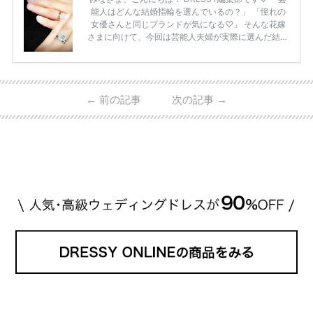
能人はどんな結婚指輪を選んでいるの？」 「憧れの
女優さんと同じブランドが気になる♡」 そんな花嫁
さまに向けて、今回は芸能人夫婦が実際に選んだ結婚
指輪・婚約指輪をブランド別にまとめました！ ハリ
ーウィンストンやカルティエ、ティファニーなど世界
的ハイブランドから、俄（NIWAKA）やI-PRIMOなど
日本で人気のブランドまで幅広くご紹介。 さらに、
←
前の記事
次の記事
→
・愛用している芸能人夫婦 ・リングの特徴や魅力 ・
推定価格帯 ・花嫁人気が高い理由 などもあわせて解
説していきます♡ 「芸能人の結婚指輪ってやっぱり
高い？」 「手が届くブランドもある？」 「人気ブラ
[…]
続きを読む