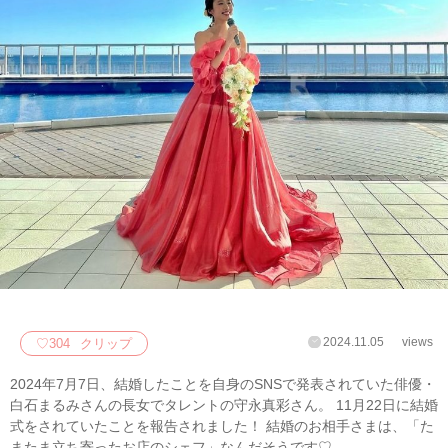
2024.11.05
views
♡
304
クリップ
2024年7月7日、結婚したことを自身のSNSで発表されていた俳優・
白石まるみさんの長女でタレントの守永真彩さん。 11月22日に結婚
式をされていたことを報告されました！ 結婚のお相手さまは、「た
またま立ち寄ったお店のシェフ」なんだそうです♡