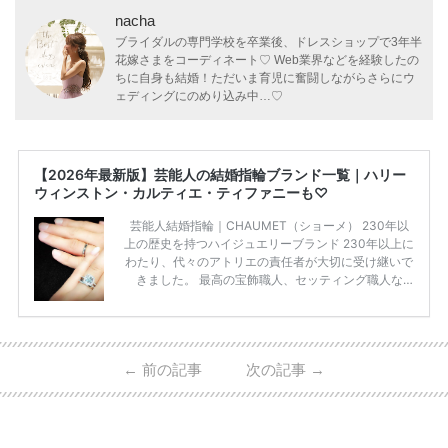
nacha
ブライダルの専門学校を卒業後、ドレスショップで3年半
花嫁さまをコーディネート♡ Web業界などを経験したの
ちに自身も結婚！ただいま育児に奮闘しながらさらにウ
ェディングにのめり込み中…♡
【2026年最新版】芸能人の結婚指輪ブランド一覧｜ハリー
ウィンストン・カルティエ・ティファニーも♡
芸能人結婚指輪｜CHAUMET（ショーメ） 230年以
上の歴史を持つハイジュエリーブランド 230年以上に
わたり、代々のアトリエの責任者が大切に受け継いで
きました。 最高の宝飾職人、セッティング職人な
ど、 ジュエリー製作にかかわる人々が、厳選された
高品質の宝石を扱っています。 至高のデザインと品
質にうっとりしてしまうブランドです♡ 矢沢心さ
ん・魔裟斗さんの婚約指輪 魔裟斗さんが矢沢さんに
←
前の記事
次の記事
→
贈られた指輪は1カラットのものです。 ショーメの価
格相場は30万～60万ですが、 高いものだと数百万円
程です。1カラットが約200万円なので、 魔裟斗さん
が選んだ指輪は200万円以上のものだと想定できま
す。 【 […]
続きを読む