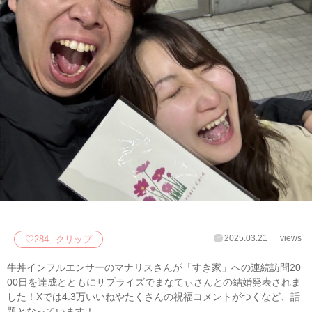
2025.03.21
views
♡
284
クリップ
牛丼インフルエンサーのマナリスさんが「すき家」への連続訪問20
00日を達成とともにサプライズでまなてぃさんとの結婚発表されま
した！Xでは4.3万いいねやたくさんの祝福コメントがつくなど、話
題となっています！