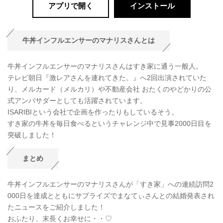
アプリで開く
インストール
牛丼インフルエンサーのマナリスさんとは
牛丼インフルエンサーのマナリスさんはすき家に通う一般人。
テレビ朝日『激レアさんを連れてきた。』へ2回出演されていた
り、メルカード（メルカリ）や不動産会社 おたくのやどかりの公
式アンバサダーとしても活躍されています。
ISARIBIという会社で企画を作ったりもしているそう。
すき家の牛丼を毎日食べるというチャレンジ中で見事2000日目を
突破しました！
まとめ
牛丼インフルエンサーのマナリスさんが「すき家」への連続訪問2
000日を達成とともにサプライズでまなてぃさんとの結婚発表され
たニュースをご紹介しました！
おふたり、末長くお幸せに・・♡