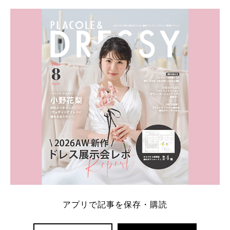
学キャンペーン特典ランキングを公開！ 比較サイ
ト：プラコレ、ゼクシィ、ハナユメ、マイナビ 掲載
内容：特典金額・条件・応募方法・注意点 「どこが
一番お得？」「プラコレの特典は？」といった疑問も
解決します。 まずは診断で候補を絞れる「ウェディ
ング診断」か、体験型 […]
続きを読む
アプリで記事を保存・購読