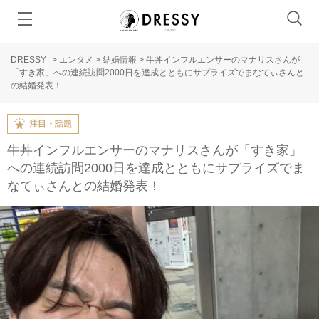
DRESSY
>
エンタメ
>
結婚情報
>
牛丼インフルエンサーのマナリスさんが
「すき家」への連続訪問2000日を達成とともにサプライズでまなてぃさんと
の結婚発表！
注目・話題
牛丼インフルエンサーのマナリスさんが「すき家」
への連続訪問2000日を達成とともにサプライズでま
なてぃさんとの結婚発表！