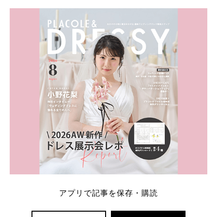
学キャンペーン特典ランキングを公開！ 比較サイ
ト：プラコレ、ゼクシィ、ハナユメ、マイナビ 掲載
内容：特典金額・条件・応募方法・注意点 「どこが
一番お得？」「プラコレの特典は？」といった疑問も
解決します。 まずは診断で候補を絞れる「ウェディ
ング診断」か、体験型 […]
続きを読む
アプリで記事を保存・購読