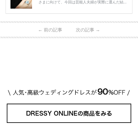
さまに向けて、今回は芸能人夫婦が実際に選んだ結婚
指輪・婚約指輪をブランド別にまとめました！ ハリ
ーウィンストンやカルティエ、ティファニーなど世界
的ハイブランドから、俄（NIWAKA）やI-PRIMOなど
日本で人気のブランドまで幅広くご紹介。 さらに、
←
前の記事
次の記事
→
・愛用している芸能人夫婦 ・リングの特徴や魅力 ・
推定価格帯 ・花嫁人気が高い理由 などもあわせて解
説していきます♡ 「芸能人の結婚指輪ってやっぱり
高い？」 「手が届くブランドもある？」 「人気ブラ
[…]
続きを読む