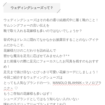
ウェディングシューズって？
ウェディングシューズはその名の通り結婚式中に履く靴のこと！
サムシングフォーの言い伝えを
靴で取り入れる花嫁様も多いのではないでしょうか？
挙式中はドレスに隠れてなかなかお披露目することのないアイテ
ムだからこそ、
花嫁様だけのこだわりを詰め込んで
密かな魔法を足元に忍ばせてみませんか？*＊
また前撮りの際に足元にフォーカスしたお写真を残すのもおすす
め！
足元まで抜け目ないとびっきり可愛い花嫁コーデにしましょう！
今回ご紹介するウェディングシューズは
とっても人気なブランドの一つ、
MANOLO BLAHNIK＜マノロブラ
ニク＞
♡
もうご存知の花嫁様も多いはず！
シューズブランドとしてはもう知らない人のいない
憧れのラグジュアリーブランドですよね◎