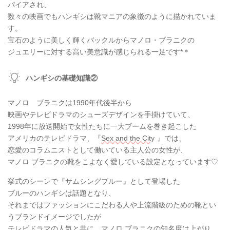
パイアされ、
数々の映画でもハンギシは靴マニアの象徴のように描かれていま
す。
宝石のように美しく輝くバックルからマノロ・ブラニクの
ジュエリーに対する高い美意識が感じられる一足です*＊
ハンギシの基礎知識②
マノロ ブラニクは1990年代後半から
映画やテレビドラマのシューズデザインを手掛けていて、
1998年に放送開始で女性たちに一大ブームを巻き起こした
アメリカのテレビドラマ、『
Sex and the City
』では、
恋愛のコラムニストとして働いている主人公の女性が、
マノロ ブラニクの靴をこよなく愛している設定となっています♡
挙式のシーンで『サムシングブルー』として登場した
ブルーのハンギシは話題となり、
それまではファッションにこだわる人や上流階級のための靴とい
うブランドイメージでしたが
テレビドラマの人気と共に、マノロ ブラニクの知名度は上がり、