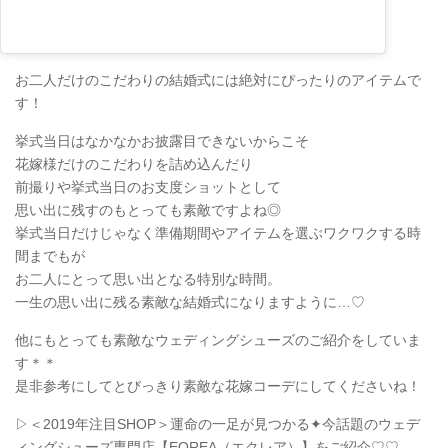
お二人だけのこだわりの結婚式には絶対にぴったりのアイテムで
す！
挙式当日はなかなかお披露目できないからこそ
花嫁様だけのこだわりを詰め込んだり
前撮りや挙式当日のお支度ショットとして
思い出に残すのもとっても素敵ですよね◎
挙式当日だけじゃなく準備期間やアイテムを選ぶワクワクする時
間までもが
お二人にとって思い出となる特別な時間。
一生の思い出に残る素敵な結婚式になりますように…♡
他にもとっても素敵なウェディングシューズのご紹介をしていま
す＊＊
是非参考にしてとびっきり素敵な花嫁コーデにしてくださいね！
▷＜2019年注目SHOP＞運命の一足が見つかる✦今話題のウェデ
ィングシューズ専門店【EQREA（エクレア）】をご紹介♡♡