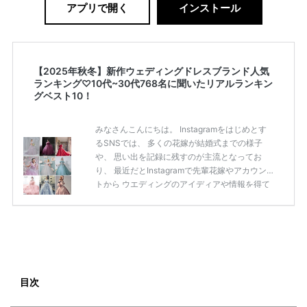
アプリで開く
インストール
【2025年秋冬】新作ウェディングドレスブランド人気
ランキング♡10代~30代768名に聞いたリアルランキン
グベスト10！
みなさんこんにちは。 Instagramをはじめとす
るSNSでは、 多くの花嫁が結婚式までの様子
や、 思い出を記録に残すのが主流となってお
り、 最近だとInstagramで先輩花嫁やアカウン
トから ウエディングのアイディアや情報を得て
いる花嫁が増えてきていますよね。 ​ 今回は常に
アンテナをはっている TikTok、Instagramユー
ザー768名が 2025年秋冬新作ドレスコレクショ
ンの 人気投票に参加しました。 こちらの記事で
は集計結果をリアルなランキングにまとめてい
ます。 (※2025年8月の調査結果です) ​​ ドレスの
こだわりに関するアンケートでは、 全体の86％
目次
の女性がドレスにこ […]
続きを読む