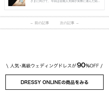
さまに向けて、今回は芸能人夫婦が実際に選んだ結婚
指輪・婚約指輪をブランド別にまとめました！ ハリ
ーウィンストンやカルティエ、ティファニーなど世界
的ハイブランドから、俄（NIWAKA）やI-PRIMOなど
日本で人気のブランドまで幅広くご紹介。 さらに、
←
前の記事
次の記事
→
・愛用している芸能人夫婦 ・リングの特徴や魅力 ・
推定価格帯 ・花嫁人気が高い理由 などもあわせて解
説していきます♡ 「芸能人の結婚指輪ってやっぱり
高い？」 「手が届くブランドもある？」 「人気ブラ
[…]
続きを読む