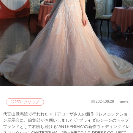
2024.06.26
views
♡
253
クリップ
代官山鳳鳴館で行われたマリアローザさんの新作ドレスコレクショ
ン展示会に、編集部がお伺いしました♡ ブライダルシーンのトップ
ブランドとして君臨し続ける”ANTEPRIMA”の新作ウェディングドレ
スコレクション”ANTEPRIMA 26th WEDDING DRESS COLLECTI