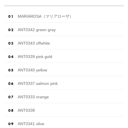
の女性がドレスにこ […]
続きを読む
MARIAROSA（マリアローザ）
ANT0342 green gray
ANT0343 offwhite
ANT0339 pink gold
ANT0340 yellow
ANT0337 salmon pink
ANT0333 orange
ANT0338
ANT0341 olive