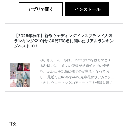
アプリで開く
インストール
【2025年秋冬】新作ウェディングドレスブランド人気
ランキング♡10代~30代768名に聞いたリアルランキン
グベスト10！
みなさんこんにちは。 Instagramをはじめとす
るSNSでは、 多くの花嫁が結婚式までの様子
や、 思い出を記録に残すのが主流となってお
り、 最近だとInstagramで先輩花嫁やアカウン
トから ウエディングのアイディアや情報を得て
いる花嫁が増えてきていますよね。 ​ 今回は常に
アンテナをはっている TikTok、Instagramユー
ザー768名が 2025年秋冬新作ドレスコレクショ
ンの 人気投票に参加しました。 こちらの記事で
は集計結果をリアルなランキングにまとめてい
ます。 (※2025年8月の調査結果です) ​​ ドレスの
こだわりに関するアンケートでは、 全体の86％
目次