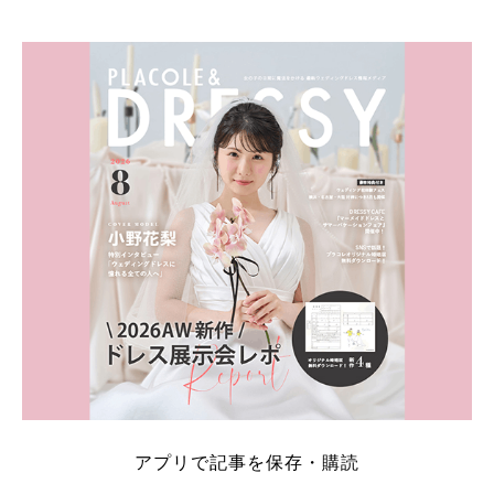
そこでこの記事では、【2026年8月最新】結婚式場見
学キャンペーン特典ランキングを公開！ 比較サイ
ト：プラコレ、ゼクシィ、ハナユメ、マイナビ 掲載
内容：特典金額・条件・応募方法・注意点 「どこが
一番お得？」「プラコレの特典は？」といった疑問も
解決します。 まずは診断で候補を絞れる「ウェディ
ング診断」か、体験型 […]
続きを読む
アプリで記事を保存・購読