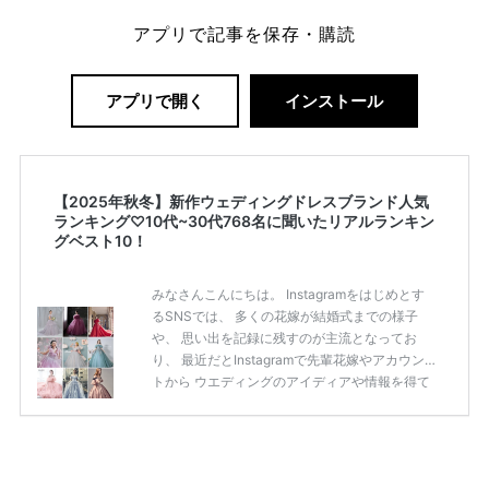
アプリで記事を保存・購読
アプリで開く
インストール
【2025年秋冬】新作ウェディングドレスブランド人気
ランキング♡10代~30代768名に聞いたリアルランキン
グベスト10！
みなさんこんにちは。 Instagramをはじめとす
るSNSでは、 多くの花嫁が結婚式までの様子
や、 思い出を記録に残すのが主流となってお
り、 最近だとInstagramで先輩花嫁やアカウン
トから ウエディングのアイディアや情報を得て
いる花嫁が増えてきていますよね。 ​ 今回は常に
アンテナをはっている TikTok、Instagramユー
ザー768名が 2025年秋冬新作ドレスコレクショ
ンの 人気投票に参加しました。 こちらの記事で