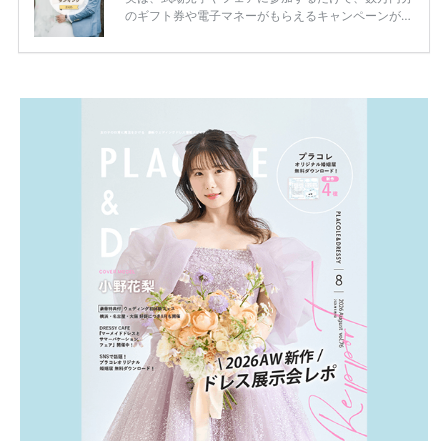
のギフト券や電子マネーがもらえるキャンペーンがあ
ります。 ただし、サイトごとに特典額や条件が違う
ため、比較せずに選ぶと損をしてしまうことも……。
そこでこの記事では、【2026年8月最新】結婚式場見
学キャンペーン特典ランキングを公開！ 比較サイ
ト：プラコレ、ゼクシィ、ハナユメ、マイナビ 掲載
内容：特典金額・条件・応募方法・注意点 「どこが
一番お得？」「プラコレの特典は？」といった疑問も
解決します。 まずは診断で候補を絞れる「ウェディ
ング診断」か、体験型 […]
続きを読む