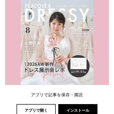
内容：特典金額・条件・応募方法・注意点 「どこが
一番お得？」「プラコレの特典は？」といった疑問も
解決します。 まずは診断で候補を絞れる「ウェディ
ング診断」か、体験型 […]
続きを読む
アプリで記事を保存・購読
アプリで開く
インストール