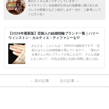
毎日たくさん笑ってすごしています♡
キラキラしている結婚式を沢山の花嫁様に届けるため、
ドレスや前撮りなどご紹介します＊ぜひ、ご参考にして
くださいね！
【2026年最新版】芸能人の結婚指輪ブランド一覧｜ハリー
ウィンストン・カルティエ・ティファニーも♡
みなさま、こんにちは！ DRESSY編集部です♡ 「芸
能人はどんな結婚指輪を選んでいるの？」 「憧れの
女優さんと同じブランドが気になる♡」 そんな花嫁
さまに向けて、今回は芸能人夫婦が実際に選んだ結婚
指輪・婚約指輪をブランド別にまとめました！ ハリ
ーウィンストンやカルティエ、ティファニーなど世界
的ハイブランドから、俄（NIWAKA）やI-PRIMOなど
日本で人気のブランドまで幅広くご紹介。 さらに、
←
前の記事
次の記事
→
・愛用している芸能人夫婦 ・リングの特徴や魅力 ・
推定価格帯 ・花嫁人気が高い理由 などもあわせて解
説していきます♡ 「芸能人の結婚指輪ってやっぱり
高い？」 「手が届くブランドもある？」 「人気ブラ
[…]
続きを読む