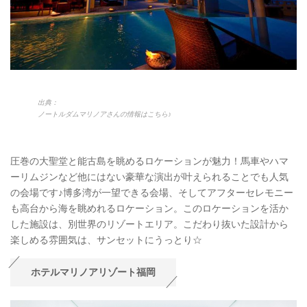
出典：
ノートルダムマリノアさんの情報はこちら♪
圧巻の大聖堂と能古島を眺めるロケーションが魅力！馬車やハマ
ーリムジンなど他にはない豪華な演出が叶えられることでも人気
の会場です♪博多湾が一望できる会場、そしてアフターセレモニー
も高台から海を眺めれるロケーション。このロケーションを活か
した施設は、別世界のリゾートエリア。こだわり抜いた設計から
楽しめる雰囲気は、サンセットにうっとり☆
ホテルマリノアリゾート福岡