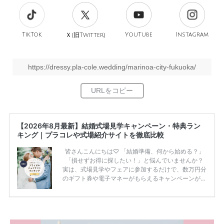
TikTok
旧
YouTube
Instagram
Ｘ(
Twitter)
https://dressy.pla-cole.wedding/marinoa-city-fukuoka/
【2026年8月最新】結婚式場見学キャンペーン・特典ラン
キング｜プラコレや式場紹介サイトを徹底比較
皆さんこんにちは♡ 「結婚準備、何から始める？」
「損せずお得に探したい！」と悩んでいませんか？
実は、式場見学やフェアに参加するだけで、数万円分
のギフト券や電子マネーがもらえるキャンペーンがあ
ります。 ただし、サイトごとに特典額や条件が違う
ため、比較せずに選ぶと損をしてしまうことも……。
そこでこの記事では、【2026年8月最新】結婚式場見
学キャンペーン特典ランキングを公開！ 比較サイ
ト：プラコレ、ゼクシィ、ハナユメ、マイナビ 掲載