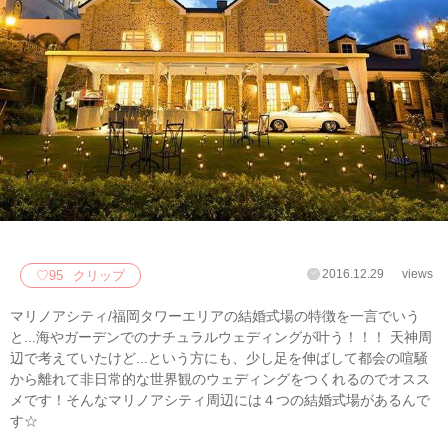
2016.12.29
views
♡
95
クリップ
マリノアシティ/福岡タワーエリアの結婚式場の特徴を一言でいう
と...海やガーデンでのナチュラルウェディングが叶う！！！ 天神周
辺で考えていたけど...という方にも、少し足を伸ばして都会の喧騒
から離れて非日常的な世界観のウェディングをつくれるのでオスス
メです！そんなマリノアシティ周辺には４つの結婚式場があるんで
す☆