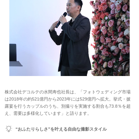
株式会社デコルテの水間寿也社長は、「フォトウェディング市場
は2018年の約521億円から2023年には529億円へ拡大。挙式・披
露宴を行うカップルのうち、別撮りを実施する割合も73.8％を超
え、需要は多様化しています」と語ります。
“おふたりらしさ”を叶える自由な撮影スタイル