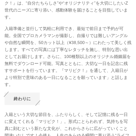
ク！』は、“自分たちらしさ”や“オリジナリティ”を大切にしたいZ
世代のニーズに寄り添い、感動体験を届けることを目指していま
す。
入籍準備と並行して気軽に利用でき、最短で前日まで予約が可
能。全国でプロカメラマンが撮影し、自撮りでは難しいアングル
や自然な瞬間を、50カット以上（¥38,500～）にわたって美しく残
します。すべての写真には丁寧なレタッチを施し、特別な思い出
としてお届けします。さらに、100種類以上のオリジナル婚姻届を
無料でダウンロード可能。写真とともに、大切な一日を記念に残
すサポートを行っています。『マリピク！』を通して、入籍日が
より特別で意味のある一日になることを願っています」と話しま
す。
終わりに
入籍という大切な節目を、ふたりらしく、そして記憶に残る一日
に変えてくれる「マリピク！」。形式にとらわれず、気持ちを写
真に刻むという新たな文化が、これからさらに広がっていくこと
間違いなしです！今後も、人生のあらゆる瞬間に寄り添う“ライフ