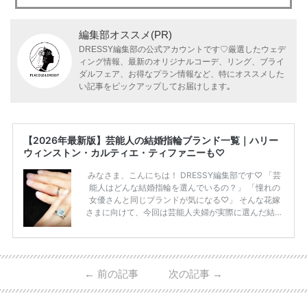
編集部オススメ(PR)
DRESSY編集部の公式アカウントです♡厳選したウェデ
ィング情報、最新のオリジナルコーデ、リング、ブライ
ダルフェア、お得なプラン情報など、特にオススメした
い記事をピックアップしてお届けします｡
【2026年最新版】芸能人の結婚指輪ブランド一覧｜ハリー
ウィンストン・カルティエ・ティファニーも♡
みなさま、こんにちは！ DRESSY編集部です♡ 「芸
能人はどんな結婚指輪を選んでいるの？」 「憧れの
女優さんと同じブランドが気になる♡」 そんな花嫁
さまに向けて、今回は芸能人夫婦が実際に選んだ結婚
指輪・婚約指輪をブランド別にまとめました！ ハリ
ーウィンストンやカルティエ、ティファニーなど世界
的ハイブランドから、俄（NIWAKA）やI-PRIMOなど
日本で人気のブランドまで幅広くご紹介。 さらに、
←
前の記事
次の記事
→
・愛用している芸能人夫婦 ・リングの特徴や魅力 ・
推定価格帯 ・花嫁人気が高い理由 などもあわせて解
説していきます♡ 「芸能人の結婚指輪ってやっぱり