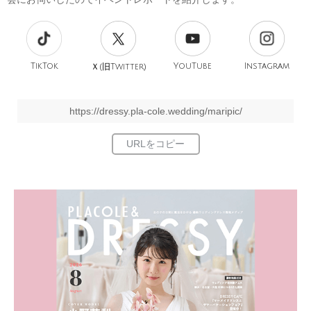
TikTok
旧
YouTube
Instagram
Ｘ(
Twitter)
https://dressy.pla-cole.wedding/maripic/