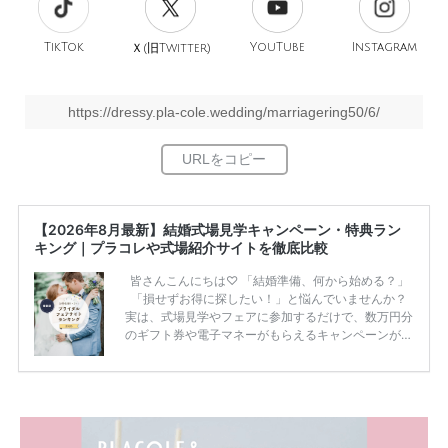
TikTok
旧
YouTube
Instagram
Ｘ(
Twitter)
https://dressy.pla-cole.wedding/marriagering50/6/
【2026年8月最新】結婚式場見学キャンペーン・特典ラン
キング｜プラコレや式場紹介サイトを徹底比較
皆さんこんにちは♡ 「結婚準備、何から始める？」
「損せずお得に探したい！」と悩んでいませんか？
実は、式場見学やフェアに参加するだけで、数万円分
のギフト券や電子マネーがもらえるキャンペーンがあ
ります。 ただし、サイトごとに特典額や条件が違う
ため、比較せずに選ぶと損をしてしまうことも……。
そこでこの記事では、【2026年8月最新】結婚式場見
学キャンペーン特典ランキングを公開！ 比較サイ
ト：プラコレ、ゼクシィ、ハナユメ、マイナビ 掲載
内容：特典金額・条件・応募方法・注意点 「どこが