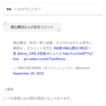
いかがでしたか？
福山雅治さんの全文コメント
福山雅治、吹石一恵と結婚「ささやかながらも明るい
家庭を」【コメント全文】
#結婚
#福山雅治
#吹石一
恵
@bros_1991
#芸能
#ニュース
http://t.co/VwRTTq7
0od
…
pic.twitter.com/b7FphtRnnw
— ORICON NEWS（オリコンニュース） (@oricon)
September 28, 2015
ご報告
いつも皆様には大変お世話になっております。