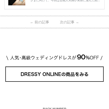
さまに向けて、今回は芸能人夫婦が実際に選んだ結婚
指輪・婚約指輪をブランド別にまとめました！ ハリ
ーウィンストンやカルティエ、ティファニーなど世界
的ハイブランドから、俄（NIWAKA）やI-PRIMOなど
日本で人気のブランドまで幅広くご紹介。 さらに、
←
前の記事
次の記事
→
・愛用している芸能人夫婦 ・リングの特徴や魅力 ・
推定価格帯 ・花嫁人気が高い理由 などもあわせて解
説していきます♡ 「芸能人の結婚指輪ってやっぱり
高い？」 「手が届くブランドもある？」 「人気ブラ
[…]
続きを読む