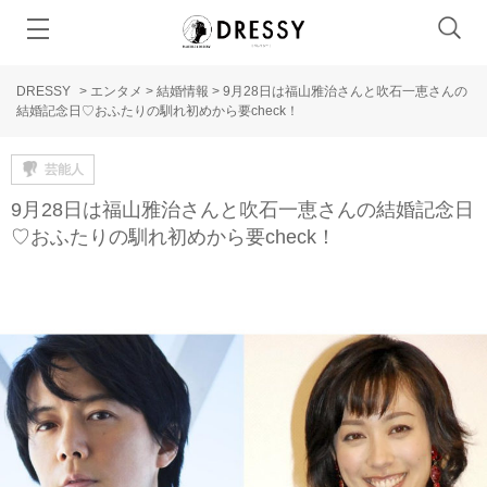
DRESSY
>
エンタメ
>
結婚情報
>
9月28日は福山雅治さんと吹石一恵さんの
結婚記念日♡おふたりの馴れ初めから要check！
芸能人
9月28日は福山雅治さんと吹石一恵さんの結婚記念日
♡おふたりの馴れ初めから要check！