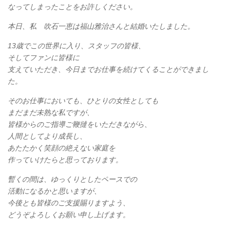
なってしまったことをお許しください。
本日、私 吹石一恵は福山雅治さんと結婚いたしました。
13歳でこの世界に入り、スタッフの皆様、
そしてファンに皆様に
支えていただき、今日までお仕事を続けてくることができまし
た。
そのお仕事においても、ひとりの女性としても
まだまだ未熟な私ですが、
皆様からのご指導ご鞭撻をいただきながら、
人間としてより成長し、
あたたかく笑顔の絶えない家庭を
作っていけたらと思っております。
暫くの間は、ゆっくりとしたペースでの
活動になるかと思いますが、
今後とも皆様のご支援賜りますよう、
どうぞよろしくお願い申し上げます。