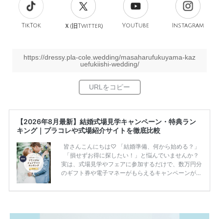
TikTok
旧
YouTube
Instagram
Ｘ(
Twitter)
https://dressy.pla-cole.wedding/masaharufukuyama-kaz
uefukiishi-wedding/
【2026年8月最新】結婚式場見学キャンペーン・特典ラン
キング｜プラコレや式場紹介サイトを徹底比較
皆さんこんにちは♡ 「結婚準備、何から始める？」
「損せずお得に探したい！」と悩んでいませんか？
実は、式場見学やフェアに参加するだけで、数万円分
のギフト券や電子マネーがもらえるキャンペーンがあ
ります。 ただし、サイトごとに特典額や条件が違う
ため、比較せずに選ぶと損をしてしまうことも……。
そこでこの記事では、【2026年8月最新】結婚式場見
学キャンペーン特典ランキングを公開！ 比較サイ
ト：プラコレ、ゼクシィ、ハナユメ、マイナビ 掲載