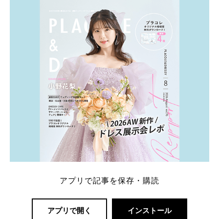
内容：特典金額・条件・応募方法・注意点 「どこが
一番お得？」「プラコレの特典は？」といった疑問も
解決します。 まずは診断で候補を絞れる「ウェディ
ング診断」か、体験型 […]
続きを読む
アプリで記事を保存・購読
アプリで開く
インストール