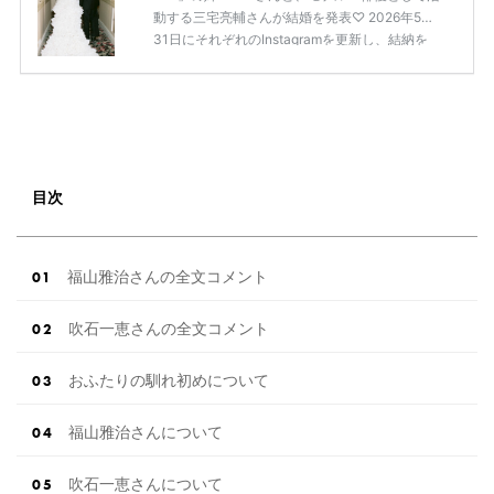
動する三宅亮輔さんが結婚を発表♡ 2026年5月
31日にそれぞれのInstagramを更新し、結納を
経て入籍したことを報告しました。 【祝結婚】
AMIAYA・AYAさん＆三宅亮輔さんが結婚発表♡
Instagramで報告「人生という旅を共に歩めるこ
とに歓び」 「山形県住みます芸人」のソラシ
ド・本坊元児さん 「山形県住みます芸人」のソ
ラシド・本坊元児さんが2026年5月31日に、麒
麟・川島明さんのTBSラジオ「イースト駅前ク
目次
リニックPRESENTS川島 […]
続きを読む
福山雅治さんの全文コメント
吹石一恵さんの全文コメント
おふたりの馴れ初めについて
福山雅治さんについて
吹石一恵さんについて