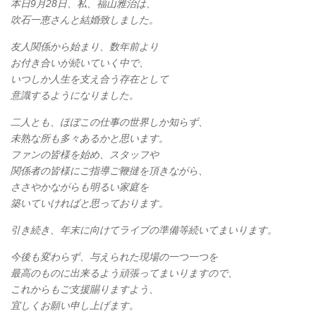
本日9月28日、私、福山雅治は、
吹石一恵さんと結婚致しました。
友人関係から始まり、数年前より
お付き合いが続いていく中で、
いつしか人生を支え合う存在として
意識するようになりました。
二人とも、ほぼこの仕事の世界しか知らず、
未熟な所も多々あるかと思います。
ファンの皆様を始め、スタッフや
関係者の皆様にご指導ご鞭撻を頂きながら、
ささやかながらも明るい家庭を
築いていければと思っております。
引き続き、年末に向けてライブの準備等続いてまいります。
今後も変わらず、与えられた現場の一つ一つを
最高のものに出来るよう頑張ってまいりますので、
これからもご支援賜りますよう、
宜しくお願い申し上げます。