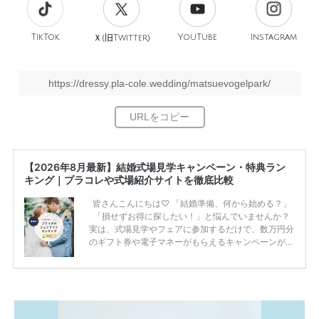
TikTok
旧
YouTube
Instagram
Ｘ(
Twitter)
https://dressy.pla-cole.wedding/matsuevogelpark/
【2026年8月最新】結婚式場見学キャンペーン・特典ラン
キング｜プラコレや式場紹介サイトを徹底比較
皆さんこんにちは♡ 「結婚準備、何から始める？」
「損せずお得に探したい！」と悩んでいませんか？
実は、式場見学やフェアに参加するだけで、数万円分
のギフト券や電子マネーがもらえるキャンペーンがあ
ります。 ただし、サイトごとに特典額や条件が違う
ため、比較せずに選ぶと損をしてしまうことも……。
そこでこの記事では、【2026年8月最新】結婚式場見
学キャンペーン特典ランキングを公開！ 比較サイ
ト：プラコレ、ゼクシィ、ハナユメ、マイナビ 掲載
内容：特典金額・条件・応募方法・注意点 「どこが