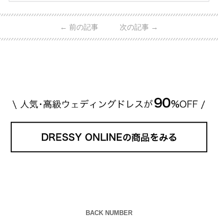
ーウィンストンやカルティエ、ティファニーなど世界
的ハイブランドから、俄（NIWAKA）やI-PRIMOなど
日本で人気のブランドまで幅広くご紹介。 さらに、
←
前の記事
次の記事
→
・愛用している芸能人夫婦 ・リングの特徴や魅力 ・
推定価格帯 ・花嫁人気が高い理由 などもあわせて解
説していきます♡ 「芸能人の結婚指輪ってやっぱり
高い？」 「手が届くブランドもある？」 「人気ブラ
[…]
続きを読む
BACK NUMBER