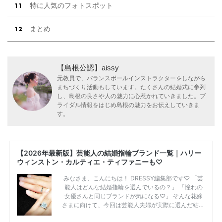
特に人気のフォトスポット
まとめ
【島根公認】aissy
元教員で、バランスボールインストラクターをしながら
まちづくり活動もしています。たくさんの結婚式に参列
し、島根の良さや人の魅力に心惹かれていきました。ブ
ライダル情報をはじめ島根の魅力をお伝えしていきま
す。
【2026年最新版】芸能人の結婚指輪ブランド一覧｜ハリー
ウィンストン・カルティエ・ティファニーも♡
みなさま、こんにちは！ DRESSY編集部です♡ 「芸
能人はどんな結婚指輪を選んでいるの？」 「憧れの
女優さんと同じブランドが気になる♡」 そんな花嫁
さまに向けて、今回は芸能人夫婦が実際に選んだ結婚
指輪・婚約指輪をブランド別にまとめました！ ハリ