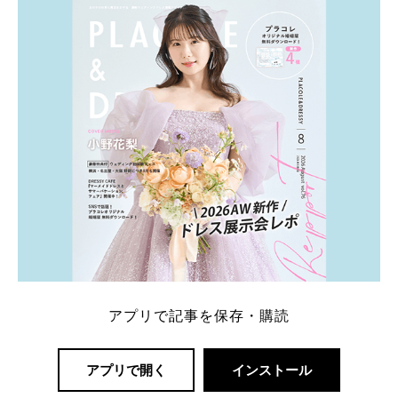
一番お得？」「プラコレの特典は？」といった疑問も
解決します。 まずは診断で候補を絞れる「ウェディ
ング診断」か、体験型 […]
続きを読む
アプリで記事を保存・購読
アプリで開く
インストール