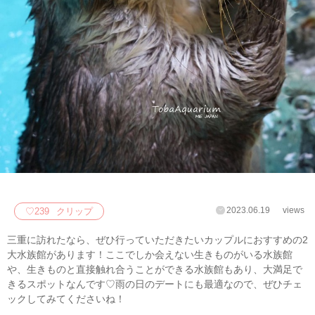
2023.06.19
views
♡
239
クリップ
三重に訪れたなら、ぜひ行っていただきたいカップルにおすすめの2
大水族館があります！ここでしか会えない生きものがいる水族館
や、生きものと直接触れ合うことができる水族館もあり、大満足で
きるスポットなんです♡雨の日のデートにも最適なので、ぜひチェ
ックしてみてくださいね！