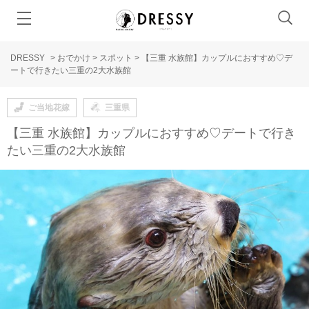
DRESSY
>
おでかけ
>
スポット
>
【三重 水族館】カップルにおすすめ♡デ
ートで行きたい三重の2大水族館
ご当地花嫁
三重県
【三重 水族館】カップルにおすすめ♡デートで行き
たい三重の2大水族館