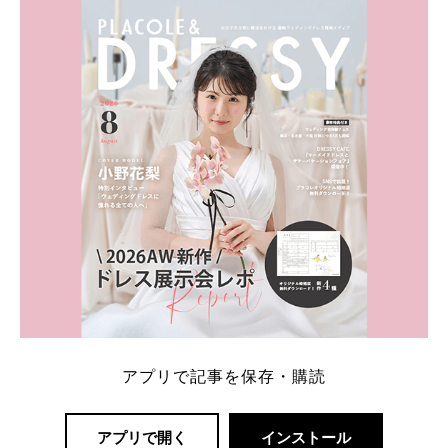
ト：プラコレ、ゼクシィ、ハナユメ、マイナビ 掲載
内容：特典金額・条件・応募方法・注意点 「どこが
一番お得？」「プラコレの特典は？」といった疑問も
解決します。 まずは診断で候補を絞れる「ウェディ
ング診断」か、体験型 […]
続きを読む
アプリで記事を保存・購読
アプリで開く
インストール