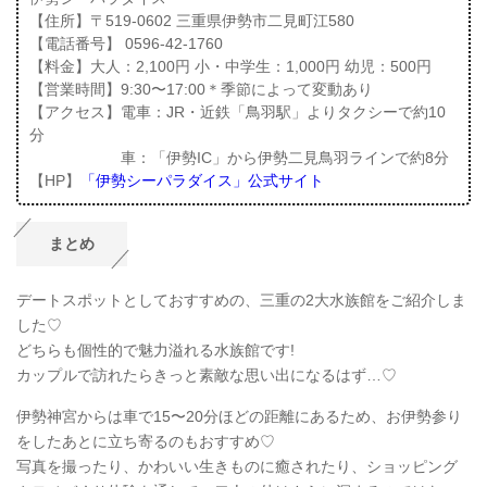
【住所】〒519-0602 三重県伊勢市二見町江580
【電話番号】 0596-42-1760
【料金】大人：2,100円 小・中学生：1,000円 幼児：500円
【営業時間】9:30〜17:00＊季節によって変動あり
【アクセス】電車：JR・近鉄「鳥羽駅」よりタクシーで約10
分
車：「伊勢IC」から伊勢二見鳥羽ラインで約8分
【HP】
「伊勢シーパラダイス」公式サイト
まとめ
デートスポットとしておすすめの、三重の2大水族館をご紹介しま
した♡
どちらも個性的で魅力溢れる水族館です!
カップルで訪れたらきっと素敵な思い出になるはず…♡
伊勢神宮からは車で15〜20分ほどの距離にあるため、お伊勢参り
をしたあとに立ち寄るのもおすすめ♡
写真を撮ったり、かわいい生きものに癒されたり、ショッピング