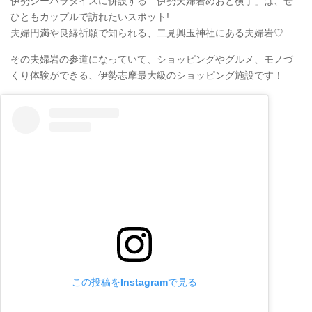
伊勢シーパラダイスに併設する「伊勢夫婦岩めおと横丁」は、ぜ
ひともカップルで訪れたいスポット!
夫婦円満や良縁祈願で知られる、二見興玉神社にある夫婦岩♡
その夫婦岩の参道になっていて、ショッピングやグルメ、モノづ
くり体験ができる、伊勢志摩最大級のショッピング施設です！
この投稿をInstagramで見る