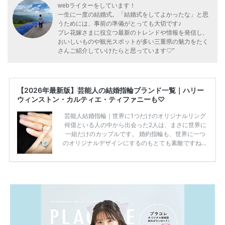
webライターをしています！
一生に一度の結婚式。「結婚式をしてよかったな」と思
うためには、事前の準備がとっても大切です♪
プレ花嫁さまに役立つ最新のトレンドや情報を発信し、
おいしいものや観光スポットが多い三重県の魅力をたく
さんご紹介していけたらと思っています♡"
【2026年最新版】芸能人の結婚指輪ブランド一覧｜ハリー
ウィンストン・カルティエ・ティファニーも♡
芸能人結婚指輪｜世界に1つだけのオリジナルリング
何億といる人の中から出会った2人は、まさに世界に
一組だけのカップルです。 婚約指輪も、世界に一つ
のオリジナルデザインにするのもとても素敵ですね♡
お二人を象徴する物や事を、形で表したり、好きなも
のを形にするのも想い出になります。 上戸彩さん・H
IROさんの婚約指輪 出典:オスカープロモーション公式
HPより引用 2011年9月に結婚した女優の上戸彩さん
とEXILEのHIROさん。 上戸さんに贈った婚約指輪
は、HIROさんの お知り合いのデザイナーに頼んだ特
注品とのこと。 ダイヤモンドがたくさん散りばめら
れているそうです。 神田うのさん・西村拓郎さ […]
続きを読む