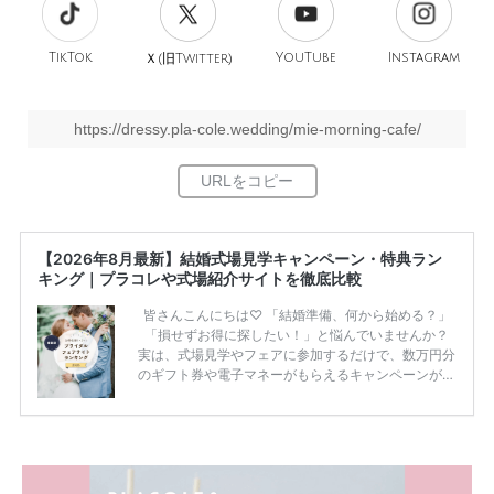
TikTok
旧
YouTube
Instagram
Ｘ(
Twitter)
https://dressy.pla-cole.wedding/mie-morning-cafe/
【2026年8月最新】結婚式場見学キャンペーン・特典ラン
キング｜プラコレや式場紹介サイトを徹底比較
皆さんこんにちは♡ 「結婚準備、何から始める？」
「損せずお得に探したい！」と悩んでいませんか？
実は、式場見学やフェアに参加するだけで、数万円分
のギフト券や電子マネーがもらえるキャンペーンがあ
ります。 ただし、サイトごとに特典額や条件が違う
ため、比較せずに選ぶと損をしてしまうことも……。
そこでこの記事では、【2026年8月最新】結婚式場見
学キャンペーン特典ランキングを公開！ 比較サイ
ト：プラコレ、ゼクシィ、ハナユメ、マイナビ 掲載
内容：特典金額・条件・応募方法・注意点 「どこが