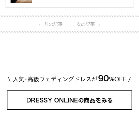
指輪・婚約指輪をブランド別にまとめました！ ハリ
ーウィンストンやカルティエ、ティファニーなど世界
的ハイブランドから、俄（NIWAKA）やI-PRIMOなど
日本で人気のブランドまで幅広くご紹介。 さらに、
←
前の記事
次の記事
→
・愛用している芸能人夫婦 ・リングの特徴や魅力 ・
推定価格帯 ・花嫁人気が高い理由 などもあわせて解
説していきます♡ 「芸能人の結婚指輪ってやっぱり
高い？」 「手が届くブランドもある？」 「人気ブラ
[…]
続きを読む