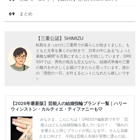
まとめ
【三重公認】SHIMIZU
転勤をきっかけに三重県での暮らしが始まりました。も
ともと文章を書くのが好きで、日常の中にある“ちょっと
素敵な瞬間”を言葉にすることを大切にしています。DRE
SSYでは、男性の視点も交えながら、結婚式準備や三重
の魅力をやさしくお届けできたらと思っています。誰か
の「理想の一日」を叶えるヒントになれたら嬉しいです
✨
【2026年最新版】芸能人の結婚指輪ブランド一覧｜ハリー
ウィンストン・カルティエ・ティファニーも♡
みなさま、こんにちは！ DRESSY編集部です♡ 「芸
能人はどんな結婚指輪を選んでいるの？」 「憧れの
女優さんと同じブランドが気になる♡」 そんな花嫁
さまに向けて、今回は芸能人夫婦が実際に選んだ結婚