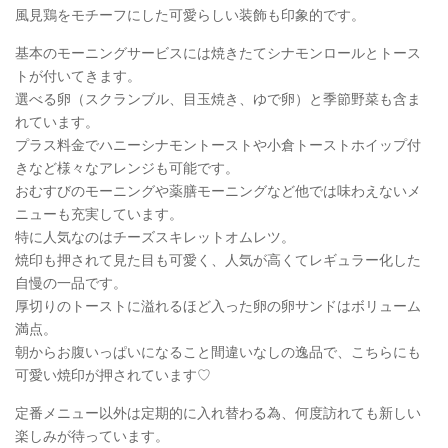
風見鶏をモチーフにした可愛らしい装飾も印象的です。
基本のモーニングサービスには焼きたてシナモンロールとトース
トが付いてきます。
選べる卵（スクランブル、目玉焼き、ゆで卵）と季節野菜も含ま
れています。
プラス料金でハニーシナモントーストや小倉トーストホイップ付
きなど様々なアレンジも可能です。
おむすびのモーニングや薬膳モーニングなど他では味わえないメ
ニューも充実しています。
特に人気なのはチーズスキレットオムレツ。
焼印も押されて見た目も可愛く、人気が高くてレギュラー化した
自慢の一品です。
厚切りのトーストに溢れるほど入った卵の卵サンドはボリューム
満点。
朝からお腹いっぱいになること間違いなしの逸品で、こちらにも
可愛い焼印が押されています♡
定番メニュー以外は定期的に入れ替わる為、何度訪れても新しい
楽しみが待っています。