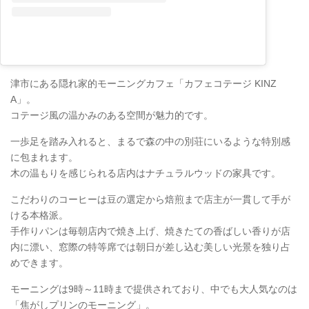
津市にある隠れ家的モーニングカフェ「カフェコテージ KINZ
A」。
コテージ風の温かみのある空間が魅力的です。
一歩足を踏み入れると、まるで森の中の別荘にいるような特別感
に包まれます。
木の温もりを感じられる店内はナチュラルウッドの家具です。
こだわりのコーヒーは豆の選定から焙煎まで店主が一貫して手が
ける本格派。
手作りパンは毎朝店内で焼き上げ、焼きたての香ばしい香りが店
内に漂い、窓際の特等席では朝日が差し込む美しい光景を独り占
めできます。
モーニングは9時～11時まで提供されており、中でも大人気なのは
「焦がしプリンのモーニング」。