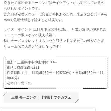
挽きたて珈琲香るモーニングはテイクアウトにも対応しているの
も嬉しいポイントです。
営業日や定番メニューは変更が時折あるため、来店前は公式Instag
ramで最新情報を確認すると確実です。
ライターポイント: 土日月限定の特別感と、可愛い焼印が押された
メニューの数々がSNS映え抜群！
特にチーズスキレットオムレツと卵サンドは見た目の可愛さとボ
リューム感で大満足間違いなしです！
住所：三重県津市柳山津興311-2
電話：059-229-5291
営業時間：月、土曜(8時30分～10時30分)・日曜(8時30分～11
時00分)
定休日：火～金
三重 モーニング｜【津市】プチカフェ