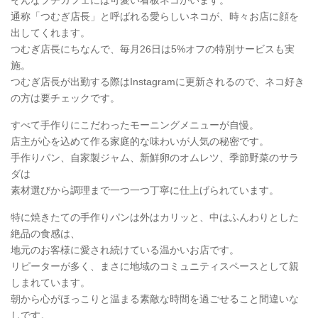
通称「つむぎ店長」と呼ばれる愛らしいネコが、時々お店に顔を
出してくれます。
つむぎ店長にちなんで、毎月26日は5%オフの特別サービスも実
施。
つむぎ店長が出勤する際はInstagramに更新されるので、ネコ好き
の方は要チェックです。
すべて手作りにこだわったモーニングメニューが自慢。
店主が心を込めて作る家庭的な味わいが人気の秘密です。
手作りパン、自家製ジャム、新鮮卵のオムレツ、季節野菜のサラ
ダは
素材選びから調理まで一つ一つ丁寧に仕上げられています。
特に焼きたての手作りパンは外はカリッと、中はふんわりとした
絶品の食感は、
地元のお客様に愛され続けている温かいお店です。
リピーターが多く、まさに地域のコミュニティスペースとして親
しまれています。
朝から心がほっこりと温まる素敵な時間を過ごせること間違いな
しです。