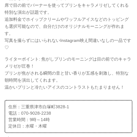
席で目の前でバーナーを使ってプリンをキャラメリゼしてくれる
特別な演出が話題です。
追加料金でホイップクリームやワッフルアイスなどのトッピング
も選択可能なので、自分だけのオリジナルモーニングが作れま
す。
写真を撮らずにはいられないInstagram映え間違いなしの一品です
♡
ライターポイント: 焦がしプリンのモーニングは目の前でのキャラ
メリゼが圧巻！
プリンが焦がされる瞬間の音と甘い香りが五感を刺激し、特別な
朝時間を演出してくれます。
温かいプリンと冷たいアイスのコントラストもたまりません！
住所：三重県津市白塚町3828‐1
電話：070-9028-2238
営業時間：9時～14時
定休日：水曜・木曜