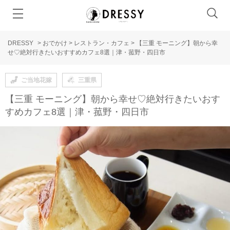
DRESSY
>
おでかけ
>
レストラン・カフェ
>
【三重 モーニング】朝から幸
せ♡絶対行きたいおすすめカフェ8選｜津・菰野・四日市
ご当地花嫁
三重県
【三重 モーニング】朝から幸せ♡絶対行きたいおす
すめカフェ8選｜津・菰野・四日市