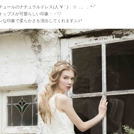
ュールのナチュラルドレス(人´∀｀)．☆．。．:*･ﾟ
トップスが可愛らしい印象・・♡
ンな印象で柔らかさを演出してくれます♫♫*