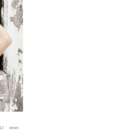
12
views