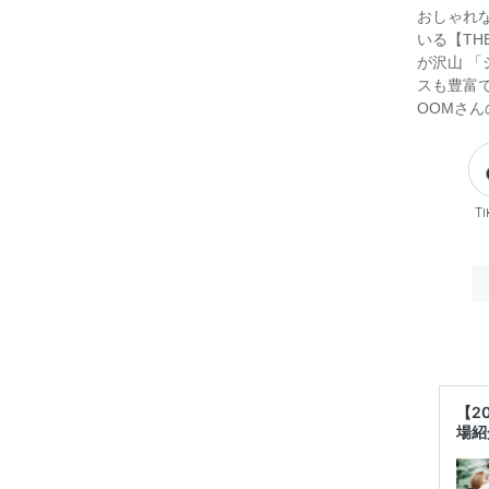
おしゃれ
いる【TH
が沢山 
スも豊富で
OOMさ
Ti
【2
場紹