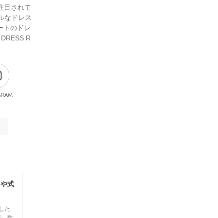
注目されて
ラルなドレス
ートのドレ
RESS R
gram
レや式
した
で、数