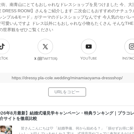
な街、南青山にとてもおしゃれなドレスショップを見つけました 今、大
E DRESS ROOM】さんをご紹介します 二次会にもおすすめのナチュ
「シンプル&モード」がテーマのドレスショップなんです 今人気のセパレ
可愛いんですよ ドレス以外にもおしゃれな小物もたくさん そんなTHE D
んの世界観をぜひご覧ください
kTok
旧
YouTube
Insta
Ｘ(
Twitter)
https://dressy.pla-cole.wedding/minamiaoyama-dressshop/
026年8月最新】結婚式場見学キャンペーン・特典ランキング｜プラコ
介サイトを徹底比較
皆さんこんにちは♡ 「結婚準備、何から始める？」「損せずお得に探
い！」と悩んでいませんか？ 実は、式場見学やフェアに参加するだけ