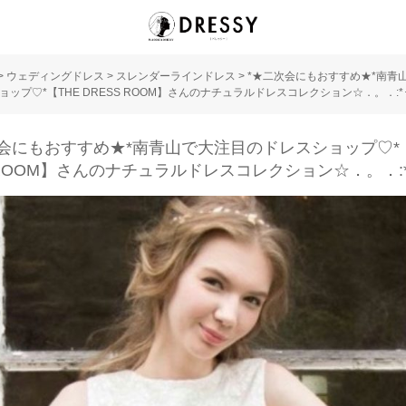
>
ウェディングドレス
>
スレンダーラインドレス
>
*★二次会にもおすすめ★*南青
ップ♡*【THE DRESS ROOM】さんのナチュラルドレスコレクション☆．。．:*･
会にもおすすめ★*南青山で大注目のドレスショップ♡*【
 ROOM】さんのナチュラルドレスコレクション☆．。．:*