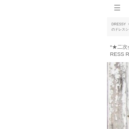
DRESSY
のドレスショ
*★二次
RESS