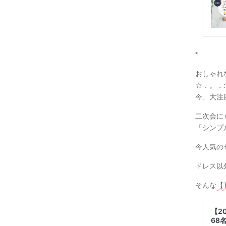
*
おしゃれ
☆．。．:*
今、大注
二次会にも
「シンプ
今人気の
ドレス以
そんな
【
【2
68