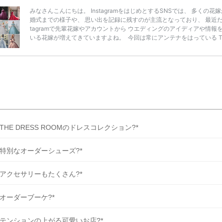
みなさんこんにちは。 InstagramをはじめとするSNSでは、 多くの花
婚式までの様子や、 思い出を記録に残すのが主流となっており、 最近だと
tagramで先輩花嫁やアカウントから ウエディングのアイディアや情報
いる花嫁が増えてきていますよね。 ​ 今回は常にアンテナをはっている Ti
k、Instagramユーザー768名が 2025年秋冬新作ドレスコレクションの
票に参加しました。 こちらの記事では集計結果をリアルなランキングに
めています。 (※2025年8月の調査結果です) ​​ ドレスのこだわりに関す
ケートでは、 全体の86％の女性がドレスにこ […]
続きを読む
?THE DRESS ROOMのドレスコレクション?*
?特別なオーダーシューズ?*
?アクセサリーもたくさん?*
?オーダーブーケ?*
?テンションの上がる可愛いお店?*