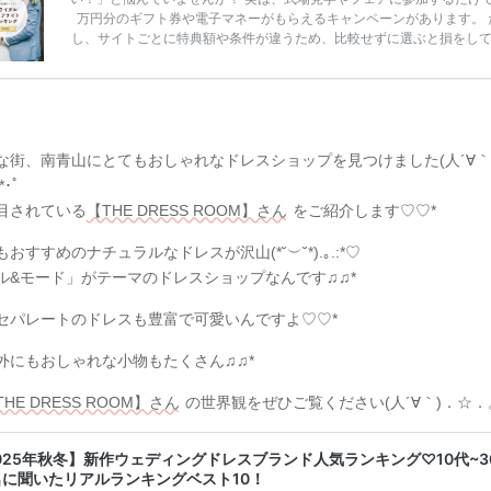
万円分のギフト券や電子マネーがもらえるキャンペーンがあります。 
し、サイトごとに特典額や条件が違うため、比較せずに選ぶと損をし
うことも……。 そこでこの記事では、【2026年8月最新】結婚式場見
ンペーン特典ランキングを公開！ 比較サイト：プラコレ、ゼクシィ、
メ、マイナビ 掲載内容：特典金額・条件・応募方法・注意点 「どこが
得？」「プラコレの特典は？」といった疑問も解決します。 まずは診
補を絞れる「ウェディング診断」か、体験型 […]
続きを読む
な街、南青山にとてもおしゃれなドレスショップを見つけました(人´∀｀
･ﾟ
目されている
【THE DRESS ROOM】さん
をご紹介します♡♡*
おすすめのナチュラルなドレスが沢山(*˘︶˘*).｡.:*♡
ル&モード」がテーマのドレスショップなんです♫♫*
セパレートのドレスも豊富で可愛いんですよ♡♡*
外にもおしゃれな小物もたくさん♫♫*
THE DRESS ROOM】さん
の世界観をぜひご覧ください(人´∀｀)．☆．。
025年秋冬】新作ウェディングドレスブランド人気ランキング♡10代~3
名に聞いたリアルランキングベスト10！