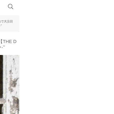
山で大注目
ﾟ
THE D
･ﾟ